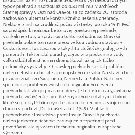
uskutočnili už v r. 1871. Štúdie uvažovali s výstavbou rôznych
typov priehrad s nádržou až do 850 mil. m3. V archívoch
Štátnej správy v Ústí nad Oravou sa zo začiatku 20. storočia
zachovalo 9 alternatív konštrukčného riešenia priehrady.
Niektoré z nich sa zrodili až počas výstavby, po roku 1941. Keď
sa pristúpilo k realizácii betónovej gravitačnej priehrady,
vznikali neistoty o správnosti tohto rozhodnutia. Oravská
priehrada bola v tom čase prvou veľkou vodnou stavbou v
Československu stavanou v takýchto zložitých geologických
pomeroch. Tektonické poruchy, agresívne podzemné vody,
veľká stlačiteľnosť hornín skomplikovali už aj tak ťažké
podmienky výstavby. Z Oravskej priehrady sa stal problém
nielen celoštátneho, ale aj európskeho rozsahu. Na stavbu boli
pozvaní znalci zo Švajčiarska, Nemecka a Poľska. Nakoniec
spomínané problémy vyústili do originálneho riešenia
priehrady tak, ako ju poznáme dnes. Je to betónová gravitačná
priehrada, vyľahčená, s predloženými horizontálnymi blokmi,
ktoré sú prekryté hlineným tesniacim kobercom, a s injekčnou
clonou v podloží (Dr. Jiroušek a kol., 1949). V oblasti
priehradného staviteľstva predstavuje Oravská priehrada
nielen jedinečné riešenie, zaručujúce bezpečnosť pred
povodňami, ale aj vzácnu technickú originalitu európskeho
významu.