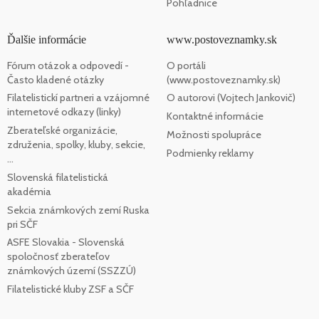
Pohľadnice
Ďalšie informácie
www.postoveznamky.sk
Fórum otázok a odpovedí -
O portáli
Často kladené otázky
(www.postoveznamky.sk)
Filatelistickí partneri a vzájomné
O autorovi (Vojtech Jankovič)
internetové odkazy (linky)
Kontaktné informácie
Zberateľské organizácie,
Možnosti spolupráce
združenia, spolky, kluby, sekcie,
Podmienky reklamy
...
Slovenská filatelistická
akadémia
Sekcia známkových zemí Ruska
pri SČF
ASFE Slovakia - Slovenská
spoločnosť zberateľov
známkových území (SSZZÚ)
Filatelistické kluby ZSF a SČF