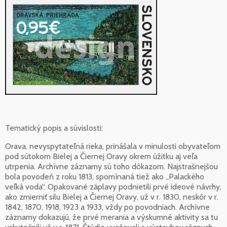
Tematický popis a súvislosti:
Orava, nevyspytateľná rieka, prinášala v minulosti obyvateľom
pod sútokom Bielej a Čiernej Oravy okrem úžitku aj veľa
utrpenia. Archívne záznamy sú toho dôkazom. Najstrašnejšou
bola povodeň z roku 1813, spomínaná tiež ako „Palackého
veľká voda“. Opakované záplavy podnietili prvé ideové návrhy,
ako zmierniť silu Bielej a Čiernej Oravy, už v r. 1830, neskôr v r.
1842, 1870, 1918, 1923 a 1933, vždy po povodniach. Archívne
záznamy dokazujú, že prvé merania a výskumné aktivity sa tu