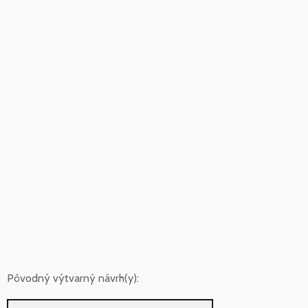
Pôvodný výtvarný návrh(y):