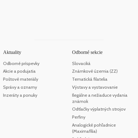
Aktuality
Odborné sekcie
Odborné príspevky
Slovaciká
Akcie a podujatia
Známkové územia (ZZ)
Poštové materiály
Tematická filatelia
Správy a oznamy
Výstavy a vystavovanie
Inzeráty a ponuky
Ilegálne a nežiaduce vydania
známok
Odtlačky výplatných strojov
Perfiny
Analogické pohľadnice
(Maximafília)