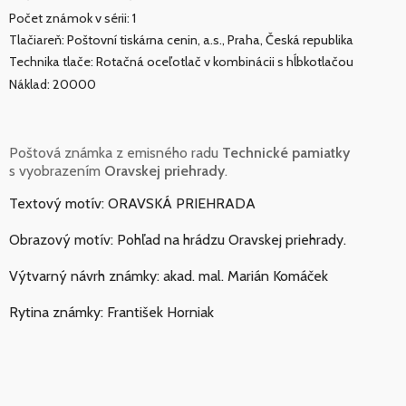
Počet známok v sérii: 1
Tlačiareň: Poštovní tiskárna cenin, a.s., Praha, Česká republika
Technika tlače: Rotačná oceľotlač v kombinácii s hĺbkotlačou
Náklad: 20000
Poštová známka z emisného radu
Technické pamiatky
s vyobrazením
Oravskej priehrady
.
Textový motív: ORAVSKÁ PRIEHRADA
Obrazový motív: Pohľad na hrádzu Oravskej priehrady.
Výtvarný návrh známky: akad. mal. Marián Komáček
Rytina známky: František Horniak