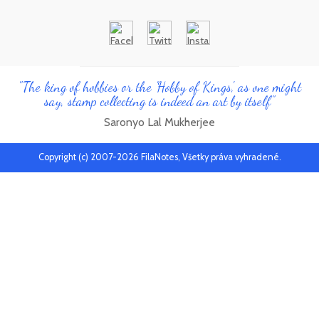
"The king of hobbies or the 'Hobby of Kings', as one might
say, stamp collecting is indeed an art by itself"
Saronyo Lal Mukherjee
Copyright (c) 2007-2026 FilaNotes, Všetky práva vyhradené.