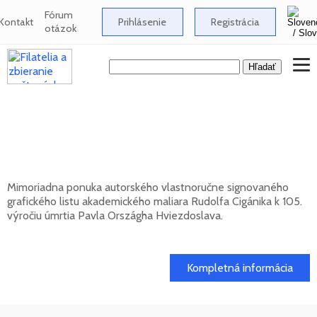
Fórum
Kontakt
Prihlásenie
Registrácia
otázok
Signovaný grafický list Rudolfa Cigánika -
105. výročie úmrtia Pavla Országha
Hviezdoslava
Mimoriadna ponuka autorského vlastnoručne signovaného
grafického listu akademického maliara Rudolfa Cigánika k 105.
výročiu úmrtia Pavla Országha Hviezdoslava.
01. 03. 2026
Kompletná informácia