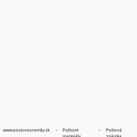
www.postoveznamky.sk
Poštové
Poštová
materiály
známka