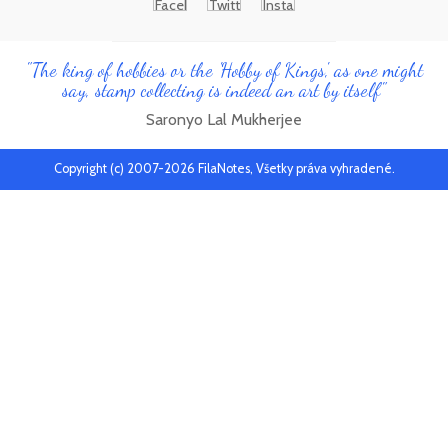
"The king of hobbies or the 'Hobby of Kings', as one might
say, stamp collecting is indeed an art by itself"
Saronyo Lal Mukherjee
Copyright (c) 2007-2026 FilaNotes, Všetky práva vyhradené.