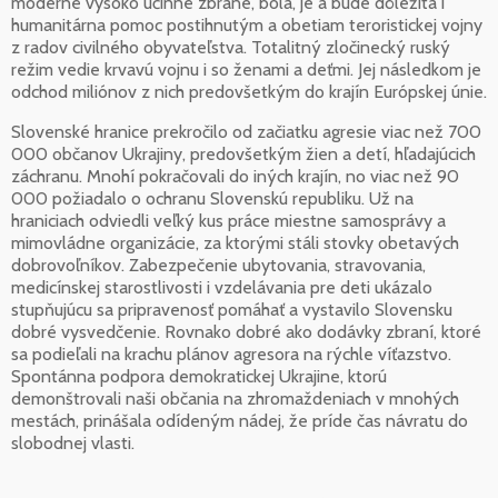
moderné vysoko účinné zbrane, bola, je a bude dôležitá i
humanitárna pomoc postihnutým a obetiam teroristickej vojny
z radov civilného obyvateľstva. Totalitný zločinecký ruský
režim vedie krvavú vojnu i so ženami a deťmi. Jej následkom je
odchod miliónov z nich predovšetkým do krajín Európskej únie.
Slovenské hranice prekročilo od začiatku agresie viac než 700
000 občanov Ukrajiny, predovšetkým žien a detí, hľadajúcich
záchranu. Mnohí pokračovali do iných krajín, no viac než 90
000 požiadalo o ochranu Slovenskú republiku. Už na
hraniciach odviedli veľký kus práce miestne samosprávy a
mimovládne organizácie, za ktorými stáli stovky obetavých
dobrovoľníkov. Zabezpečenie ubytovania, stravovania,
medicínskej starostlivosti i vzdelávania pre deti ukázalo
stupňujúcu sa pripravenosť pomáhať a vystavilo Slovensku
dobré vysvedčenie. Rovnako dobré ako dodávky zbraní, ktoré
sa podieľali na krachu plánov agresora na rýchle víťazstvo.
Spontánna podpora demokratickej Ukrajine, ktorú
demonštrovali naši občania na zhromaždeniach v mnohých
mestách, prinášala odídeným nádej, že príde čas návratu do
slobodnej vlasti.