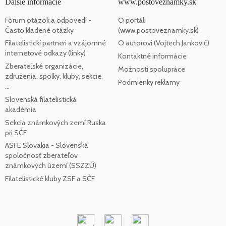
Ďalšie informácie
www.postoveznamky.sk
Fórum otázok a odpovedí -
O portáli
Často kladené otázky
(www.postoveznamky.sk)
Filatelistickí partneri a vzájomné
O autorovi (Vojtech Jankovič)
internetové odkazy (linky)
Kontaktné informácie
Zberateľské organizácie,
Možnosti spolupráce
združenia, spolky, kluby, sekcie,
Podmienky reklamy
...
Slovenská filatelistická
akadémia
Sekcia známkových zemí Ruska
pri SČF
ASFE Slovakia - Slovenská
spoločnosť zberateľov
známkových území (SSZZÚ)
Filatelistické kluby ZSF a SČF