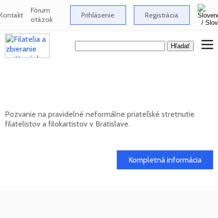
Fórum
Kontakt
Prihlásenie
Registrácia
otázok
Neformálne stretnutie filatelistov a
filokartistov v Bratislave
Pozvanie na pravidelné neformálne priateľské stretnutie
filatelistov a filokartistov v Bratislave.
12. 08. 2026
Kompletná informácia