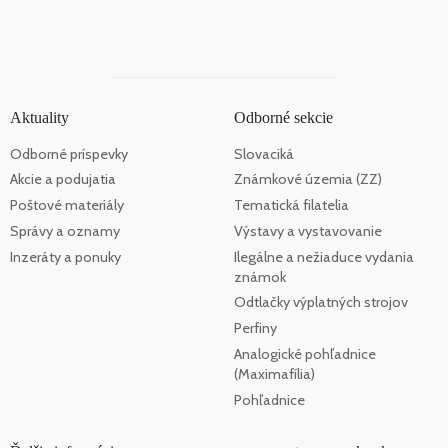
Aktuality
Odborné sekcie
Odborné príspevky
Slovaciká
Akcie a podujatia
Známkové územia (ZZ)
Poštové materiály
Tematická filatelia
Správy a oznamy
Výstavy a vystavovanie
Inzeráty a ponuky
Ilegálne a nežiaduce vydania
známok
Odtlačky výplatných strojov
Perfiny
Analogické pohľadnice
(Maximafília)
Pohľadnice