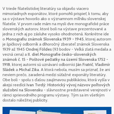
V triede filatelistickej literatúry sa objavilo viacero
mimoriadnych exponátov, ktoré pomohli prispieť, k tomu, aby
sa o výstave hovorilo ako o významnom míľniku slovenskej
filatelie. V prvom rade mám na mysli dve monografické práce
slovenských autorov, ktoré boli na výstave prezentované a
jedna z nich aj po zásluhe vysoko ohodnotená. Konkrétne ide
o
Monografiu známok Slovenska 1939 - 1945
, ktorej autorom
je špičkový odborník a dlhoročný zberateľ známok Slovenska
1939 až 1945
Ondrej Földes
(93 bodov - Veľká zlatá medaila a
vecná cena) a
II. diel Monografie česko-slovenských
známok č. 15 - Poštové pečiatky na území Slovenska 1752 -
1918
, ktorej autormi sú uznávaní odborníci
Ján Fratrič
,
Vladimír
Sládek
a
Michal Zika
. A ktorá nebola, musím sa priznať, že ani
neviem prečo, zaradená medzi súťažné exponáty literatúry.
Obe boli - spolu s ďašou zaujímavou publikáciou, ktorá vyšla v
akejsi reedícii
Ivan Tvrdý: Historický vývoj názvov poľtových
služobní na Slovensku
- slávnostne predstavené verejnosti v
rámci sprievodného programu výstavy. Tým sa im všetkým
dostalo náležitej publicity.