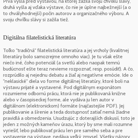
Prvá vyšla pred výstavou, na ktorej zažila svoju chvíľku slávy,
druhá vyšla aj vďaka výstave, čo nie je úplne najbežnejší (a o
to chvályhodnejší) počin autorov a organizačného výboru. A
svoju chvíľku slávy si zažila tiež.
Digitálna filatelistická literatúra
Toľko "tradičná" filatelistická literatúra a jej vrcholy (kvalitnej
literatúry bolo samozrejme omnoho viac). Je tu však ešte
niečo iné, čoho potenciál (a svetlú alebo naopak temnú
budúcnosť ešte teraz nevieme rozpoznať, resp. posúdiť). A čo,
rozprúdilo aj nejednu debatu a žiaľ aj negatívne emócie. Ide o
"neklasické" diela vo forme digitálnej literatúry, ktoré boli na
výstavu prijaté a vystavené. Pod digitálnym exponátom
rozumieme odbornú prácu, ktorá nie je publikovaná knižne
alebo v časopiseckej forme, ale vydáva ju len autor v
digitálnom (elektronickom) formáte (najčastejšie PDF). Jej
publikovanie a šírenie a teda dostupnosť zatiaľ nemá žiadne
pravidlá a obmedzenia. Usudzujúc z doterajších diskusií, toto je
jeden z možných kameňov úrazu, ktorý by sme mali rozumne
vyriešiť, lebo publikovať prácu len pre samého seba a pre
vystavenie na výstave, nedáva veľký zmysel. Všetky názory