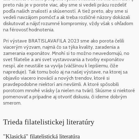
preto nás je v porote viac, aby sme si vedeli prácu rozdeliť
podľa našich znalostí a skúseností. A tiež preto, aby sme si
vedeli navzájom pomôcť a ak treba rozličné názory dokázali
diskutovať a nájsť rozumné kompromisy, vždy však s ohľadom
na férovosť hodnotenia.
Pri výstave BRATISLAVAFILA 2023 sme ako porota čelili
viacerým výzvam, najmä čo sa týka kvality, zaradenia a
zamerania exponátov. Mnohí si to možno neuvedomujú, no
svet filatelie a ani svet vystavovania a tvorby exponátov
nespí, ale neustále sa vyvíja (väčšinou k lepšiemu, čiže
napreduje). Tak tomu bolo aj na našej výstave, na ktorej sa
objavilo viacero inovácií a nových trendov, ktoré si
pravdepodobne niektorí ani nevšimli. A ktoré spôsobili
porotcom mnohé vrásky (a nielen na tvári). Skúsme si niektoré
pomenovať a prípadne aj otvoriť diskusiu, či ideme dobrým
smerom.
Trieda filatelistickej literatúry
"Klasická" filatelistická literatúra