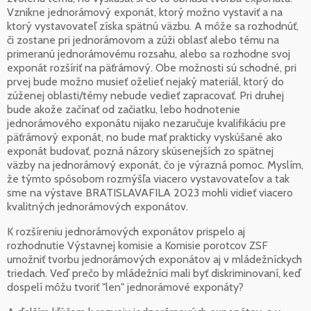
Vznikne jednorámový exponát, ktorý možno vystaviť a na
ktorý vystavovateľ získa spätnú väzbu. A môže sa rozhodnúť,
či zostane pri jednorámovom a zúži oblasť alebo tému na
primeranú jednorámovému rozsahu, alebo sa rozhodne svoj
exponát rozšíriť na päťrámový. Obe možnosti sú schodné, pri
prvej bude možno musieť oželieť nejaký materiál, ktorý do
zúženej oblasti/témy nebude vedieť zapracovať. Pri druhej
bude akože začínať od začiatku, lebo hodnotenie
jednorámového exponátu nijako nezaručuje kvalifikáciu pre
päťrámový exponát, no bude mať prakticky vyskúšané ako
exponát budovať, pozná názory skúsenejších zo spätnej
väzby na jednorámový exponát, čo je výrazná pomoc. Myslím,
že týmto spôsobom rozmýšľa viacero vystavovateľov a tak
sme na výstave BRATISLAVAFILA 2023 mohli vidieť viacero
kvalitných jednorámových exponátov.
K rozšíreniu jednorámových exponátov prispelo aj
rozhodnutie Výstavnej komisie a Komisie porotcov ZSF
umožniť tvorbu jednorámových exponátov aj v mládežníckych
triedach. Veď prečo by mládežníci mali byť diskriminovaní, keď
dospelí môžu tvoriť "len" jednorámové exponáty?