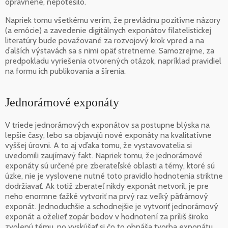
oprávnene, nepotešilo.
Napriek tomu všetkému verím, že prevládnu pozitívne názory
(a emócie) a zavedenie digitálnych exponátov filatelistickej
literatúry bude považované za rozvojový krok vpred a na
ďalších výstavách sa s nimi opäť stretneme. Samozrejme, za
predpokladu vyriešenia otvorených otázok, napríklad pravidiel
na formu ich publikovania a šírenia.
Jednorámové exponáty
V triede jednorámových exponátov sa postupne blýska na
lepšie časy, lebo sa objavujú nové exponáty na kvalitatívne
vyššej úrovni. A to aj vďaka tomu, že vystavovatelia si
uvedomili zaujímavý fakt. Napriek tomu, že jednorámové
exponáty sú určené pre zberateľské oblasti a témy, ktoré sú
úzke, nie je vyslovene nutné toto pravidlo hodnotenia striktne
dodržiavať. Ak totiž zberateľ nikdy exponát netvoril, je pre
neho enormne ťažké vytvoriť na prvý raz veľký päťrámový
exponát. Jednoduchšie a schodnejšie je vytvoriť jednorámový
exponát a oželieť zopár bodov v hodnotení za príliš široko
zvolenú tému, no vyskúšať si čo to obnáša tvorba exponátu.