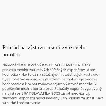
Pohľad na výstavu očami zväzového
porotcu
Národná filatelistická výstava BRATISLAVAFILA 2023
priniesla mnoho zaujímavých súťažných exponátov, ktoré
hodnotila - ako to už na súťažných filatelistických výstavách
býva - výstavná porota. Výsledkom hodnotenia je bodové
hodnotenie a k nemu zodpovedajúca výstavná medaila. S
potešením možno konštatovať, že každý exponát vystavený
na výstave BRATISLAVAFILA 2023 získal medailu, t. j.
žiadnemu exponátu nebol udelený "len" diplom za účasť. Také
sú suché konštatovania.