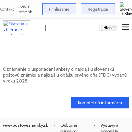
Fórum
Kontakt
Prihlásenie
Registrácia
otázok
Anketa o najkrajšiu slovenskú poštovú
známku za rok 2025
Oznámenie o usporiadaní ankety o najkrajšiu slovenskú
poštovú známku a najkrajšiu obálku prvého dňa (FDC) vydanú
v roku 2025.
17. 04. 2026
Kompletná informácia
www.postoveznamky.sk
Odborné
Výstavy a
príspevky
exponáty