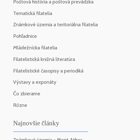
Poštová história a poštová prevádzka
Tematická filatelia
Známkové územia a teritoriálna filatelia
Pohľadnice
Mládežnícka filatelia
Filatelistická knižná literatúra
Filatelistické časopisy a periodiká
Výstavy a exponáty
Čo zbierame
Rôzne
Najnovšie články
Známkové územia - Mont Athos