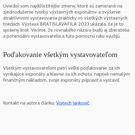
Uviedol som najdôležitejšie zmeny, ktoré sú zamerané na
zjednodušenie tvorby výstavných exponátov a zvýšenie
atraktívnosti vystavovania prakticky vo všetkých výstavných
triedach. Výstava BRATISLAVAFILA 2023 ukázala, že je to
správny krok. Veríme, že rovnakého názoru budú aj zberatelia
a potenciálni vystavovatelia a túto pomocnú ruku využijú.
Poďakovanie všetkým vystavovateľom
Všetkým vystavovateľom patrí veľké poďakovanie za ich
vynikajúce exponáty a hlavne za ich ochotu, napriek nemalým
finančným nákladom, svoje exponáty pripraviť a vystaviť.
Kontakt na autora článku:
Vojtech Jankovič
.