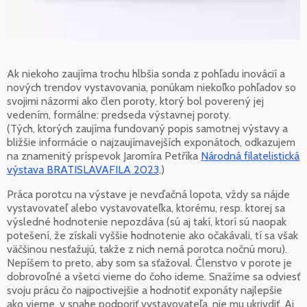
Ak niekoho zaujíma trochu hlbšia sonda z pohľadu inovácií a
nových trendov vystavovania, ponúkam niekoľko pohľadov so
svojimi názormi ako člen poroty, ktorý bol poverený jej
vedením, formálne: predseda výstavnej poroty.
(Tých, ktorých zaujíma fundovaný popis samotnej výstavy a
bližšie informácie o najzaujímavejších exponátoch, odkazujem
na znamenitý príspevok Jaromíra Petříka
Národná filatelistická
výstava BRATISLAVAFILA 2023
.)
Práca porotcu na výstave je nevďačná lopota, vždy sa nájde
vystavovateľ alebo vystavovateľka, ktorému, resp. ktorej sa
výsledné hodnotenie nepozdáva (sú aj takí, ktorí sú naopak
potešení, že získali vyššie hodnotenie ako očakávali, tí sa však
väčšinou nesťažujú, takže z nich nemá porotca nočnú moru).
Nepíšem to preto, aby som sa sťažoval. Členstvo v porote je
dobrovoľné a všetci vieme do čoho ideme. Snažíme sa odviesť
svoju prácu čo najpoctivejšie a hodnotiť exponáty najlepšie
ako vieme, v snahe podporiť vystavovateľa, nie mu ukrivdiť. Aj