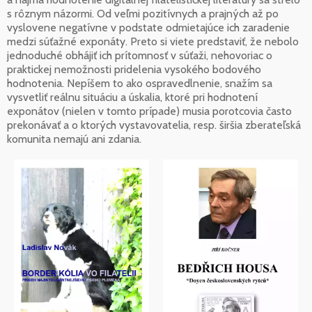
s rôznym názormi. Od veľmi pozitívnych a prajných až po
vyslovene negatívne v podstate odmietajúce ich zaradenie
medzi súťažné exponáty. Preto si viete predstaviť, že nebolo
jednoduché obhájiť ich prítomnosť v súťaži, nehovoriac o
praktickej nemožnosti pridelenia vysokého bodového
hodnotenia. Nepíšem to ako ospravedlnenie, snažím sa
vysvetliť reálnu situáciu a úskalia, ktoré pri hodnotení
exponátov (nielen v tomto prípade) musia porotcovia často
prekonávať a o ktorých vystavovatelia, resp. širšia zberateľská
komunita nemajú ani zdania.