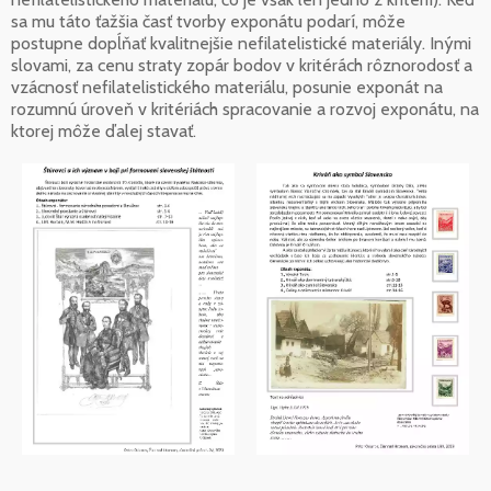
sa mu táto ťažšia časť tvorby exponátu podarí, môže
postupne dopĺňať kvalitnejšie nefilatelistické materiály. Inými
slovami, za cenu straty zopár bodov v kritérách rôznorodosť a
vzácnosť nefilatelistického materiálu, posunie exponát na
rozumnú úroveň v kritériách spracovanie a rozvoj exponátu, na
ktorej môže ďalej stavať.