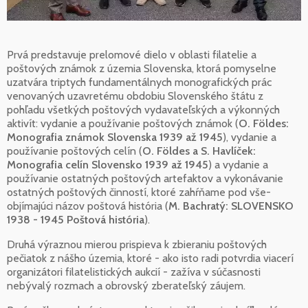
Prvá predstavuje prelomové dielo v oblasti filatelie a
poštových známok z územia Slovenska, ktorá pomyselne
uzatvára triptych fundamentálnych monografických prác
venovaných uzavretému obdobiu Slovenského štátu z
pohľadu všetkých poštových vydavateľských a výkonných
aktivít: vydanie a používanie poštových známok (
O. Földes:
Monografia známok Slovenska 1939 až 1945
), vydanie a
používanie poštových celín (
O. Földes a S. Havlíček:
Monografia celín Slovensko 1939 až 1945
) a vydanie a
používanie ostatných poštových artefaktov a vykonávanie
ostatných poštových činností, ktoré zahŕňame pod vše-
objímajúci názov poštová história (
M. Bachratý: SLOVENSKO
1938 - 1945 Poštová história
).
Druhá výraznou mierou prispieva k zbieraniu poštových
pečiatok z nášho územia, ktoré - ako isto radi potvrdia viacerí
organizátori filatelistických aukcií - zažíva v súčasnosti
nebývalý rozmach a obrovský zberateľský záujem.