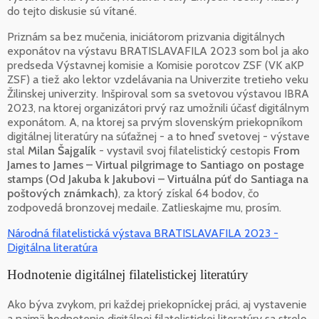
do tejto diskusie sú vítané.
Priznám sa bez mučenia, iniciátorom prizvania digitálnych
exponátov na výstavu BRATISLAVAFILA 2023 som bol ja ako
predseda Výstavnej komisie a Komisie porotcov ZSF (VK aKP
ZSF) a tiež ako lektor vzdelávania na Univerzite tretieho veku
Žilinskej univerzity. Inšpiroval som sa svetovou výstavou IBRA
2023, na ktorej organizátori prvý raz umožnili účasť digitálnym
exponátom. A, na ktorej sa prvým slovenským priekopníkom
digitálnej literatúry na súťažnej - a to hneď svetovej - výstave
stal
Milan Šajgalík
- vystavil svoj filatelistický cestopis
From
James to James – Virtual pilgrimage to Santiago on postage
stamps (Od Jakuba k Jakubovi – Virtuálna púť do Santiaga na
poštových známkach)
, za ktorý získal 64 bodov, čo
zodpovedá bronzovej medaile. Zatlieskajme mu, prosím.
Národná filatelistická výstava BRATISLAVAFILA 2023 -
Digitálna literatúra
Hodnotenie digitálnej filatelistickej literatúry
Ako býva zvykom, pri každej priekopníckej práci, aj vystavenie
a najmä hodnotenie digitálnej filatelistickej literatúry sa strelo