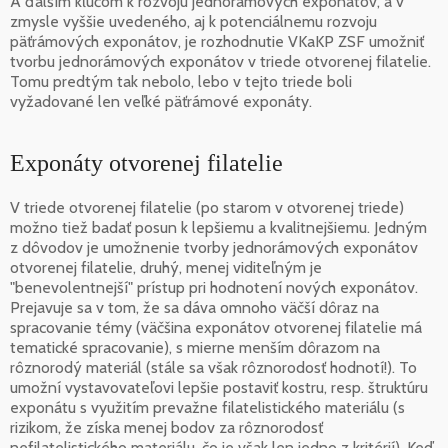
A ďalším kľúčom k rozvoju jednorámových exponátov, a v
zmysle vyššie uvedeného, aj k potenciálnemu rozvoju
päťrámových exponátov, je rozhodnutie VKaKP ZSF umožniť
tvorbu jednorámových exponátov v triede otvorenej filatelie.
Tomu predtým tak nebolo, lebo v tejto triede boli
vyžadované len veľké päťrámové exponáty.
Exponáty otvorenej filatelie
V triede otvorenej filatelie (po starom v otvorenej triede)
možno tiež badať posun k lepšiemu a kvalitnejšiemu. Jedným
z dôvodov je umožnenie tvorby jednorámových exponátov
otvorenej filatelie, druhý, menej viditeľným je
"benevolentnejší" prístup pri hodnotení nových exponátov.
Prejavuje sa v tom, že sa dáva omnoho väčší dôraz na
spracovanie témy (väčšina exponátov otvorenej filatelie má
tematické spracovanie), s mierne menším dôrazom na
rôznorodý materiál (stále sa však rôznorodosť hodnotí!). To
umožní vystavovateľovi lepšie postaviť kostru, resp. štruktúru
exponátu s využitím prevažne filatelistického materiálu (s
rizikom, že získa menej bodov za rôznorodosť
nefilatelistického materiálu, čo je však len jedno z kritérií). Keď