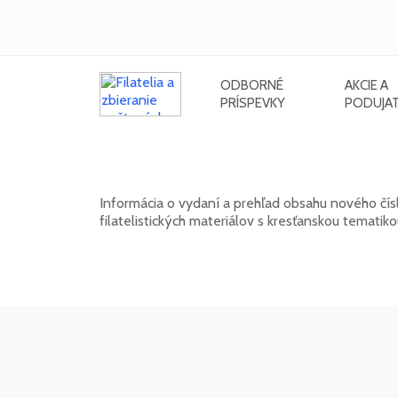
ODBORNÉ
AKCIE A
PRÍSPEVKY
PODUJAT
Nové číslo bulletinu SV. GABRIE
Informácia o vydaní a prehľad obsahu nového čísl
filatelistických materiálov s kresťanskou temati
15. 01. 2026