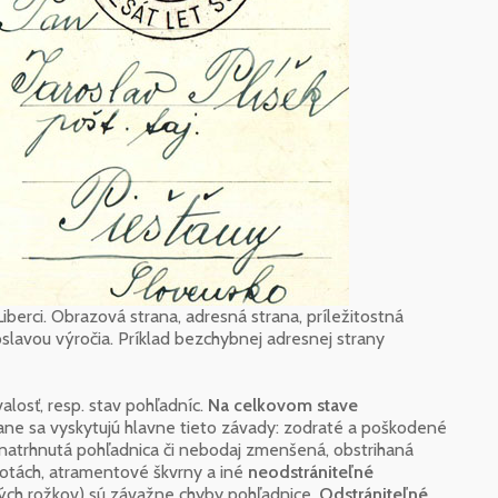
iberci. Obrazová strana, adresná strana, príležitostná
 oslavou výročia. Príklad bezchybnej adresnej strany
losť, resp. stav pohľadníc.
Na celkovom stave
trane sa vyskytujú hlavne tieto závady: zodraté a poškodené
, natrhnutá pohľadnica či nebodaj zmenšená, obstrihaná
notách, atramentové škvrny a iné
neodstrániteľné
ých rožkov) sú závažne chyby pohľadnice.
Odstrániteľné