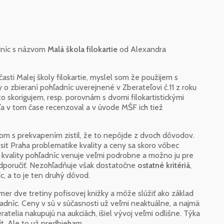
adníc s názvom
Malá škola filokartie
od Alexandra
sti Malej školy filokartie, myslel som že použijem s
 o zbieraní pohľadníc uverejnené v Zberateľovi č.11 z roku
 skorigujem, resp. porovnám s dvomi filokartistickými
ľa v tom čase recenzoval a v úvode MŠF ich tiež
som s prekvapením zistil, že to nepôjde z dvoch dôvodov.
osit Praha problematike kvality a ceny sa skoro vôbec
kvality pohľadníc venuje veľmi podrobne a možno ju pre
dporučiť. Nezohľadňuje však dostatočne
ostatné kritériá
,
c, a to je ten druhý dôvod.
er dve tretiny pofisovej knižky a môže slúžiť ako základ
dníc. Ceny v sú v súčasnosti už veľmi neaktuálne, a najmä
atelia nakupujú na aukciách, išiel vývoj veľmi odlišne. Týka
ít. Ale to už predbieham.