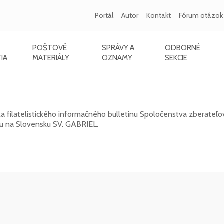
Portál
Autor
Kontakt
Fórum otázok
POŠTOVÉ
SPRÁVY A
ODBORNÉ
IA
MATERIÁLY
OZNAMY
SEKCIE
L 2026/1 (131)
a filatelistického informačného bulletinu Spoločenstva zberateľo
kou na Slovensku SV. GABRIEL.