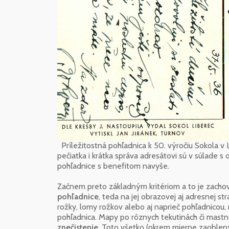
Príležitostná pohľadnica k 50. výročiu Sokola v L
pečiatka i krátka správa adresátovi sú v súlade s
pohľadnice s benefitom navyše.
Začnem preto základným kritériom a to je zachova
pohľadnice
, teda na jej obrazovej aj adresnej s
rožky, lomy rožkov alebo aj naprieč pohľadnicou
pohľadnica. Mapy po rôznych tekutinách či mast
znečistenie
. Toto všetko (okrem mierne zaoblen