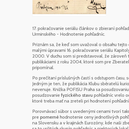
17. pokračovanie seriálu článkov o zbieraní pohľ
Urminského - Hodnotenie pohľadníc.
Priznám sa, že keď som uvažoval o obsahu tejto ča
malými úpravami 16. pokračovanie seriálu Kapitoly
2000. V duchu som si predstavoval, že zároveň to
publikáciami z roku 2004, ktoré som pre Zberate
pripomínal.
Po prečítaní príslušných častí s odstupom času, 
Jedným je ten, že publikácia Klubu sběratelú kuri
nevenuje. Knižka POFISU Praha sa posudzovaniu 
posudzovanie
fyzického stavu
pohľadníc vrelo o
ktoré treba mať na zreteli pri hodnotení pohľadní
Porovnávací súbor s uvedenými cenami tvorí takm
pre
pomerné
hodnotenie ceny jednotlivých pohľa
na Slovensku a v krajinách Eurozóny, kde naši zber
sa to určitých skupín pohľadníc a niektorých lokal