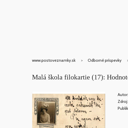
www.postoveznamky.sk
Odborné príspevky
Malá škola filokartie (17): Hodno
Autor
Zdroj
Publi