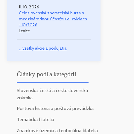
11. 10. 2026
Celoslovenská zberateľská burza s
medzinárodnou účasťou v Leviciach
- 10/2026
Levice
... všetky akcie a podujatia
Články podľa kategórií
Slovenská, česká a československá
známka
Poštová história a poštová prevádzka
Tematická filatelia
Známkové územia a teritoriálna filatelia