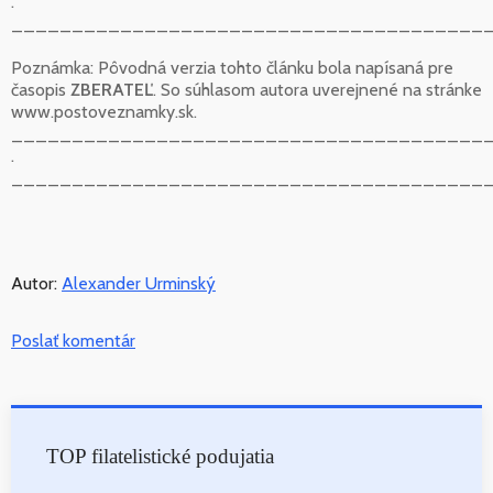
.
_______________________________________
Poznámka: Pôvodná verzia tohto článku bola napísaná pre
časopis
ZBERATEĽ
. So súhlasom autora uverejnené na stránke
www.postoveznamky.sk.
_______________________________________
.
_______________________________________
Autor:
Alexander Urminský
Poslať komentár
TOP filatelistické podujatia