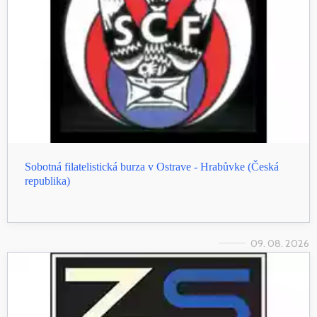
Sobotná filatelistická burza v Ostrave - Hrabůvke (Česká
republika)
09. 08. 2026