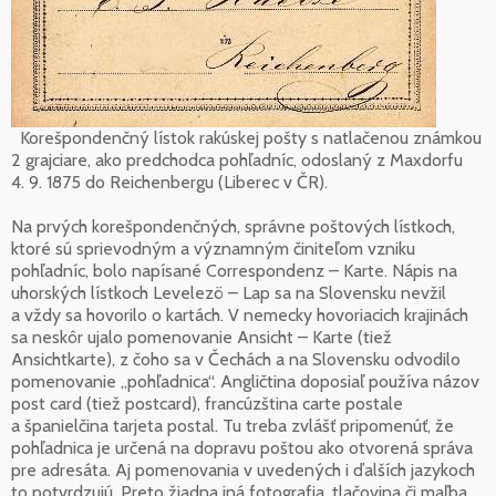
Korešpondenčný lístok rakúskej pošty s natlačenou známkou
2 grajciare, ako predchodca pohľadníc, odoslaný z Maxdorfu
4. 9. 1875 do Reichenbergu (Liberec v ČR).
Na prvých korešpondenčných, správne poštových lístkoch,
ktoré sú sprievodným a významným činiteľom vzniku
pohľadníc, bolo napísané Correspondenz – Karte. Nápis na
uhorských lístkoch Levelezö – Lap sa na Slovensku nevžil
a vždy sa hovorilo o kartách. V nemecky hovoriacich krajinách
sa neskôr ujalo pomenovanie Ansicht – Karte (tiež
Ansichtkarte), z čoho sa v Čechách a na Slovensku odvodilo
pomenovanie „pohľadnica“. Angličtina doposiaľ používa názov
post card (tiež postcard), francúzština carte postale
a španielčina tarjeta postal. Tu treba zvlášť pripomenúť, že
pohľadnica je určená na dopravu poštou ako otvorená správa
pre adresáta. Aj pomenovania v uvedených i ďalších jazykoch
to potvrdzujú. Preto žiadna iná fotografia, tlačovina či maľba,