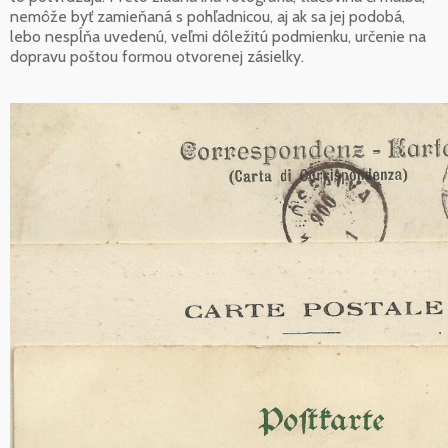
nemôže byť zamieňaná s pohľadnicou, aj ak sa jej podobá,
lebo nespĺňa uvedenú, veľmi dôležitú podmienku, určenie na
dopravu poštou formou otvorenej zásielky.