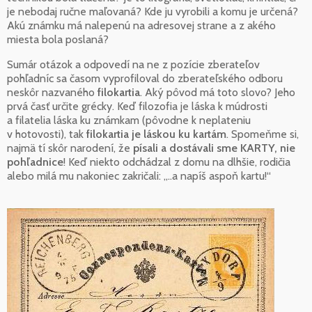
je nebodaj ručne maľovaná? Kde ju vyrobili a komu je určená?
Akú známku má nalepenú na adresovej strane a z akého
miesta bola poslaná?
Sumár otázok a odpovedí na ne z pozície zberateľov
pohľadníc sa časom vyprofiloval do zberateľského odboru
neskôr nazvaného
filokartia
. Aký pôvod má toto slovo? Jeho
prvá časť určite grécky. Keď filozofia je láska k múdrosti
a filatelia láska ku známkam (pôvodne k neplateniu
v hotovosti), tak
filokartia je láskou ku kartám
. Spomeňme si,
najmä tí skôr narodení, že
písali a dostávali sme KARTY, nie
pohľadnice
! Keď niekto odchádzal z domu na dlhšie, rodičia
alebo milá mu nakoniec zakričali: „..a napíš aspoň kartu!“