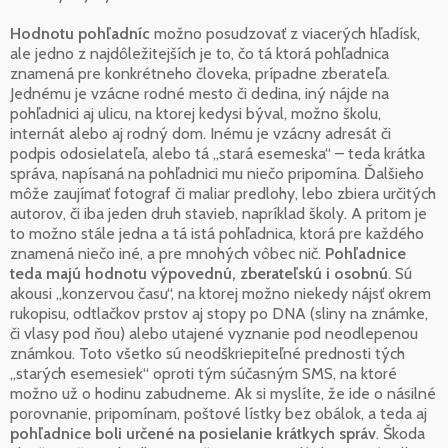
Hodnotu pohľadníc
možno posudzovať z viacerých hľadísk,
ale jedno z najdôležitejších je to, čo tá ktorá pohľadnica
znamená pre konkrétneho človeka, prípadne zberateľa.
Jednému je vzácne rodné mesto či dedina, iný nájde na
pohľadnici aj ulicu, na ktorej kedysi býval, možno školu,
internát alebo aj rodný dom. Inému je vzácny adresát či
podpis odosielateľa, alebo tá „stará esemeska“ – teda krátka
správa, napísaná na pohľadnici mu niečo pripomína. Ďalšieho
môže zaujímať fotograf či maliar predlohy, lebo zbiera určitých
autorov, či iba jeden druh stavieb, napríklad školy. A pritom je
to možno stále jedna a tá istá pohľadnica, ktorá pre každého
znamená niečo iné, a pre mnohých vôbec nič.
Pohľadnice
teda majú hodnotu výpovednú, zberateľskú i osobnú
. Sú
akousi „konzervou času“, na ktorej možno niekedy nájsť okrem
rukopisu, odtlačkov prstov aj stopy po DNA (sliny na známke,
či vlasy pod ňou) alebo utajené vyznanie pod neodlepenou
známkou. Toto všetko sú neodškriepiteľné prednosti tých
„starých esemesiek“ oproti tým súčasným SMS, na ktoré
možno už o hodinu zabudneme. Ak si myslíte, že ide o násilné
porovnanie, pripomínam, poštové lístky bez obálok, a teda aj
pohľadnice boli určené na posielanie krátkych správ
. Škoda