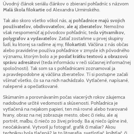
Úvodný článok seriálu článkov o zbieraní pohľadníc s názvom
Malá škola filokartie
od Alexandra Urminského.
Tak ako skoro všetko vôkol nás, aj
pohľadnice majú svojich
používateľov, obdivovateľov, ale aj zberateľov
. Nemožno
však nespomenúť aj pôvodcov pohľadníc, teda
výtvarníkov,
polygrafov a vydavateľov
. Zatiaľ zostaňme u prvej skupiny
ľudí, ku ktorej sa radíme aj my,
filokartisti
. Väčšina z nás občas
alebo pravidelne používa pohľadnice v zmysle ich pôvodného
významu, ktorým bolo a je
poslať krátku textovú a obrazovú
správu adresátovi
(teda informáciu v reči súčasnej informačnej
spoločnosti). Tak som sa s pohľadnicami zoznamoval ja
a pravdepodobne aj väčšina zberateľov. Tí si postupne začali
všímať všetko, čo sa na nich nachádzalo. Vytlačené, napísané,
nalepené a opečiatkované.
Skúmaním a porovnávaním počas viacerých rokov záujemca
nadobudne určité vedomosti a skúsenosti. Pohľadnica je
vytlačená na nejakom papieri, ten má rovné alebo tvarované
hrany, obraz na nej zobrazuje mesto, obec či rieku, ale aj
portrét, maľbu, či niečo zo živej prírody. Ba aj niečo úplne iné,
neočakávané. Vytvoril ju fotograf, grafik či maliar? Akou
technikou bola tlačená? Je to litografia, svetlotlač, kníhtlač, či