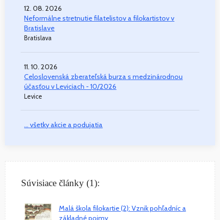
12. 08. 2026
Neformálne stretnutie filatelistov a filokartistov v
Bratislave
Bratislava
11. 10. 2026
Celoslovenská zberateľská burza s medzinárodnou
účasťou v Leviciach - 10/2026
Levice
... všetky akcie a podujatia
Súvisiace články (1):
Malá škola filokartie (2): Vznik pohľadníc a
základné pojmy