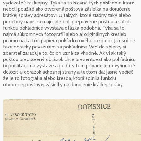
vydavateľskej krajiny. Týka sa to hlavné tých pohľadníc, ktoré
neboli použité ako otvorená poštová zásielka na doručenie
krátkej správy adresátovi. U takých, ktoré žiadny taký alebo
podobný nápis nemajú, ale boli prepravené poštou a splnili
funkciu pohľadnice vyvstáva otázka podobná. Týka sa to
najmä súkromných fotografií alebo aj originálnych kresieb
priamo na kartón papiera pohľadnicového rozmeru. Ja osobne
také obrázky považujem za pohľadnice. Veď do zbierky si
zberateľ zaraďuje to, čo on uzná za vhodné. Ak však taký
poštou prepravený obrázok chce prezentovať ako pohľadnicu
(v publikácii, na výstave a pod.), v tom prípade je nevyhnutné
doložiť aj obrázok adresnej strany a textom dať jasne vedieť,
že je to fotografia alebo kresba, ktorá splnila funkciu
otvorenej poštovej zásielky na doručenie krátkej správy.