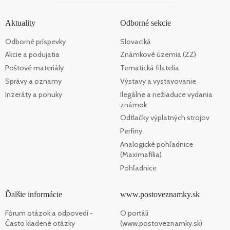
Aktuality
Odborné sekcie
Odborné príspevky
Slovaciká
Akcie a podujatia
Známkové územia (ZZ)
Poštové materiály
Tematická filatelia
Správy a oznamy
Výstavy a vystavovanie
Inzeráty a ponuky
Ilegálne a nežiaduce vydania
známok
Odtlačky výplatných strojov
Perfiny
Analogické pohľadnice
(Maximafília)
Pohľadnice
Ďalšie informácie
www.postoveznamky.sk
Fórum otázok a odpovedí -
O portáli
Často kladené otázky
(www.postoveznamky.sk)