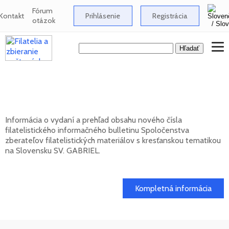
Fórum
Kontakt
Prihlásenie
Registrácia
otázok
Nové číslo bulletinu SV. GABRIEL 2026/1
(131)
Informácia o vydaní a prehľad obsahu nového čísla
filatelistického informačného bulletinu Spoločenstva
zberateľov filatelistických materiálov s kresťanskou tematikou
na Slovensku SV. GABRIEL.
15. 01. 2026
Kompletná informácia