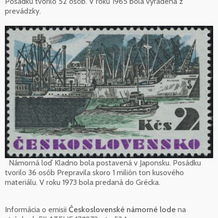
Posádku tvorilo 52 osôb. V roku 1965 bola vyradená z
prevádzky.
Námorná loď Kladno bola postavená v Japonsku. Posádku
tvorilo 36 osôb Prepravila skoro 1 milión ton kusového
materiálu. V roku 1973 bola predaná do Grécka.
Informácia o emisii
Československé námorné lode
na