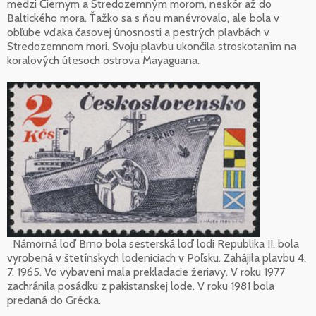
medzi Čiernym a Stredozemným morom, neskôr až do
Baltického mora. Ťažko sa s ňou manévrovalo, ale bola v
obľube vďaka časovej únosnosti a pestrých plavbách v
Stredozemnom mori. Svoju plavbu ukončila stroskotaním na
koralových útesoch ostrova Mayaguana.
Námorná loď Brno bola sesterská loď lodi Republika II. bola
vyrobená v štetínskych lodeniciach v Poľsku. Zahájila plavbu 4.
7. 1965. Vo vybavení mala prekladacie žeriavy. V roku 1977
zachránila posádku z pakistanskej lode. V roku 1981 bola
predaná do Grécka.