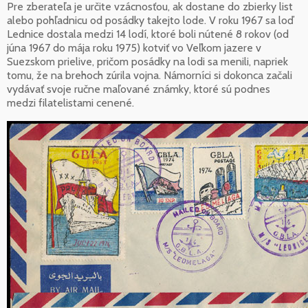
Pre zberateľa je určite vzácnosťou, ak dostane do zbierky list
alebo pohľadnicu od posádky takejto lode. V roku 1967 sa loď
Lednice dostala medzi 14 lodí, ktoré boli nútené 8 rokov (od
júna 1967 do mája roku 1975) kotviť vo Veľkom jazere v
Suezskom prielive, pričom posádky na lodi sa menili, napriek
tomu, že na brehoch zúrila vojna. Námorníci si dokonca začali
vydávať svoje ručne maľované známky, ktoré sú podnes
medzi filatelistami cenené.