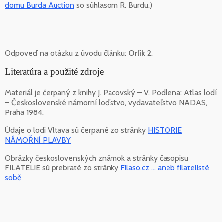
domu Burda Auction
so súhlasom R. Burdu.)
Odpoveď na otázku z úvodu článku:
Orlík 2
.
Literatúra a použité zdroje
Materiál je čerpaný z knihy J. Pacovský – V. Podlena: Atlas lodí
– Československé námorní loďstvo, vydavateľstvo NADAS,
Praha 1984.
Údaje o lodi Vltava sú čerpané zo stránky
HISTORIE
NÁMOŘNÍ PLAVBY
Obrázky československých známok a stránky časopisu
FILATELIE sú prebraté zo stránky
Filaso.cz ... aneb filatelisté
sobě