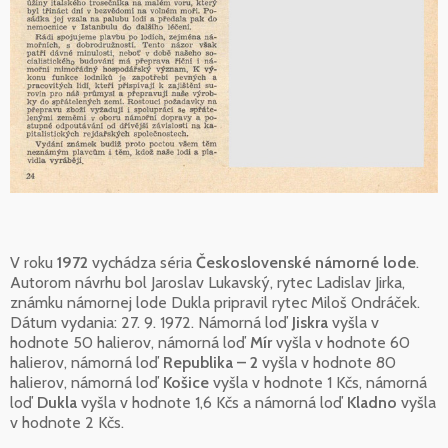
V roku
1972
vychádza séria
Československé námorné lode
.
Autorom návrhu bol Jaroslav Lukavský, rytec Ladislav Jirka,
známku námornej lode Dukla pripravil rytec Miloš Ondráček.
Dátum vydania: 27. 9. 1972. Námorná loď
Jiskra
vyšla v
hodnote 50 halierov, námorná loď
Mír
vyšla v hodnote 60
halierov, námorná loď
Republika – 2
vyšla v hodnote 80
halierov, námorná loď
Košice
vyšla v hodnote 1 Kčs, námorná
loď
Dukla
vyšla v hodnote 1,6 Kčs a námorná loď
Kladno
vyšla
v hodnote 2 Kčs.