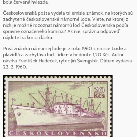
bola červená hviezda.
Československá pošta vydala tri emisie známok, na ktorých sú
zachytené československé námorné lode. Viete, na ktorej z
nich je možné rozoznať námornú loď Československa podľa
správne označeného komína? Ak nie, správnu odpoveď
nájdete na konci článku.
Prvá známka námornej lode je z roku 1960 z emisie
Lode a
plavidlá
a zachytáva loď
Lidice
v hodnote 1,20 Kčs. Autor
návrhu František Hudeček, rytec Jiří Švengsbír. Dátum vydania:
22. 2. 1960.