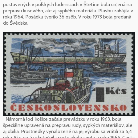
postavených v poľských lodeniciach v Štetíne bola určená na
prepravu kusového, ale aj sypkého materiálu. Plavbu zahájila v
roku 1964. Posádku tvorilo 36 osôb. V roku 1973 bola predaná
do Švédska.
Námorná loď Košice začala prevádzku v roku 1963, bola
špeciálne upravená na prepravu rudy, sypkých materiálov, ale
aj obilia. Prostriedky vynaložené na jej výrobu sa vrátili za 5,4
roka Ako prvá uskutočnila cestu okolo sveta v roku 1965. Cesta