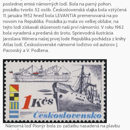
poslednej emisii námorných lodí. Bola na parný pohon,
posádku tvorilo 52 osôb. Československá vlajka bola vztýčená
11. januára 1952 hneď bola LEVANTIA premenovaná na po
novom na Republika. Posádka ju mala vo veľkej obľube, na
tejto lodi získavali skúsenosti naši prví námorníci. V roku 1962
bola vyradená a predaná do šrotu. Sprievodná ilustrácia
Jaroslava Wimera našej prvej lode Republika pochádza z knihy
Atlas lodí, Československé námorné loďstvo od autorov J.
Pacovský a V. Podlena.
Námorná loď Pionýr bola zo začiatku nasadená na plavbu