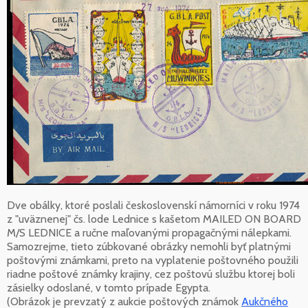
Dve obálky, ktoré poslali československí námorníci v roku 1974
z "uväznenej" čs. lode Lednice s kašetom MAILED ON BOARD
M/S LEDNICE a ručne maľovanými propagačnými nálepkami.
Samozrejme, tieto zúbkované obrázky nemohli byť platnými
poštovými známkami, preto na vyplatenie poštovného použili
riadne poštové známky krajiny, cez poštovú službu ktorej boli
zásielky odoslané, v tomto prípade Egypta.
(Obrázok je prevzatý z aukcie poštových známok
Aukčného