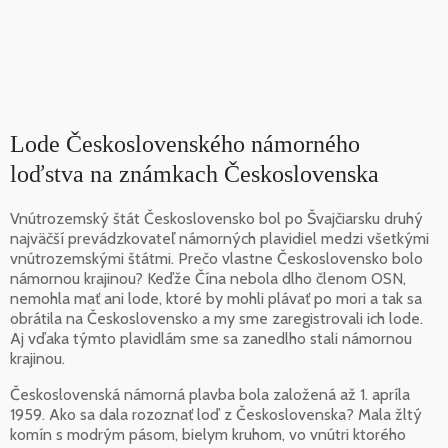
Lode Československého námorného
loďstva na známkach Československa
Vnútrozemský štát Československo bol po Švajčiarsku druhý
najväčší prevádzkovateľ námorných plavidiel medzi všetkými
vnútrozemskými štátmi. Prečo vlastne Československo bolo
námornou krajinou? Keďže Čína nebola dlho členom OSN,
nemohla mať ani lode, ktoré by mohli plávať po mori a tak sa
obrátila na Československo a my sme zaregistrovali ich lode.
Aj vďaka týmto plavidlám sme sa zanedlho stali námornou
krajinou.
Československá námorná plavba bola založená až 1. apríla
1959. Ako sa dala rozoznať loď z Československa? Mala žltý
komín s modrým pásom, bielym kruhom, vo vnútri ktorého