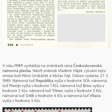
V roku
1989
vychádza na známkach séria
Československá
námorná plavba
. Návrh známok Vladimír Hájek, rytcami tejto
emisie boli Miloš Ondráček a Václav Fajt. Dátum vydania: 27. 3.
1989. Námorná loď
Republika
vyšla v hodnote 50h, námorná
loď
Pionýr
vyšla v hodnote 1 Kčs, námorná loď
Brno
vyšla v
hodnote 2 Kčs, námorná loď
Třinec
vyšla v hodnote 3 Kčs,
námorná loď
Orlík
v hodnote 4 Kčs a námorná loď
Vltava
vyšla v hodnote 5 Kčs.