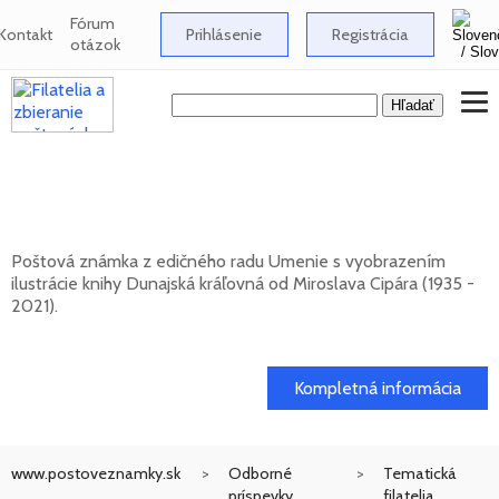
Fórum
Kontakt
Prihlásenie
Registrácia
otázok
UMENIE: Miroslav Cipár (1935 - 2021) -
Dunajská kráľovná
Poštová známka z edičného radu Umenie s vyobrazením
ilustrácie knihy Dunajská kráľovná od Miroslava Cipára (1935 -
2021).
20. 11. 2026 -
Kompletná informácia
www.postoveznamky.sk
Odborné
Tematická
príspevky
filatelia