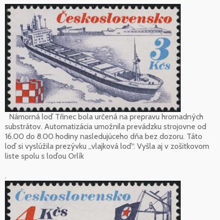
Námorná loď Třinec bola určená na prepravu hromadných
substrátov. Automatizácia umožnila prevádzku strojovne od
16.00 do 8.00 hodiny nasledujúceho dňa bez dozoru. Táto
loď si vyslúžila prezývku „vlajková loď“. Vyšla aj v zošitkovom
liste spolu s loďou Orlík
.