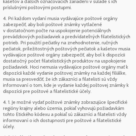
kašetov a ďalších označovacích zariadení v súlade s ich
príslušnými poštovými postupmi.
4. Pri každom vydaní musia vydávajúce poštové orgány
zabezpečiť, aby boli poštové známky vytlačené
v dostatočnom počte na uspokojenie potenciálnych
prevádzkových požiadaviek a predvídateľných filatelistických
potrieb. Pri použití pečiatky na znehodnotenie, ručných
pečiatok, príležitostných poštových pečiatok a kašetov musia
vydávajúce poštové orgány zabezpečiť, aby bol k dispozícii
dostatočný počet filatelistických produktov na uspokojenie
požiadaviek. Hoci nemusia vydávajúce poštové orgány mať k
dispozícii každé vydanie poštovej známky na každej filiálke,
musia sa presvedčiť, že ich zákazníci a filatelisti sú vždy
informovaní o tom, kde je vydanie každej poštovej známky k
dispozícii pre poštové a filatelistické účely.
4. 1. Je možné vydať poštové známky zobrazujúce špecifické
regióny krajiny alebo územia, pokiaľ vyhovujú požiadavkám
tohto Etického kódexu a pokiaľ sú zákazníci a filatelisti vždy
informovaní o ich dostupnosti pre poštové a filatelistické
účely.