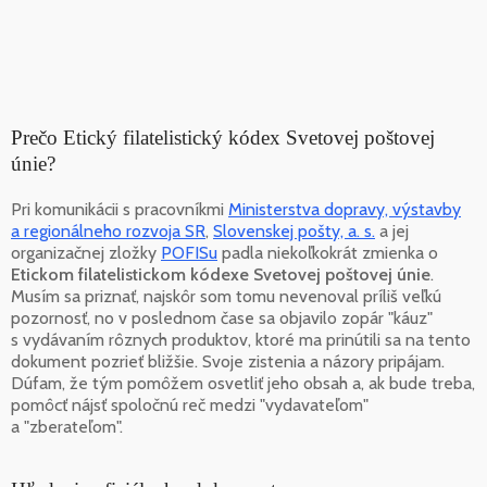
Prečo Etický filatelistický kódex Svetovej poštovej
únie?
Pri komunikácii s pracovníkmi
Ministerstva dopravy, výstavby
a regionálneho rozvoja SR
,
Slovenskej pošty, a. s.
a jej
organizačnej zložky
POFISu
padla niekoľkokrát zmienka o
Etickom filatelistickom kódexe Svetovej poštovej únie
.
Musím sa priznať, najskôr som tomu nevenoval príliš veľkú
pozornosť, no v poslednom čase sa objavilo zopár "káuz"
s vydávaním rôznych produktov, ktoré ma prinútili sa na tento
dokument pozrieť bližšie. Svoje zistenia a názory pripájam.
Dúfam, že tým pomôžem osvetliť jeho obsah a, ak bude treba,
pomôcť nájsť spoločnú reč medzi "vydavateľom"
a "zberateľom".