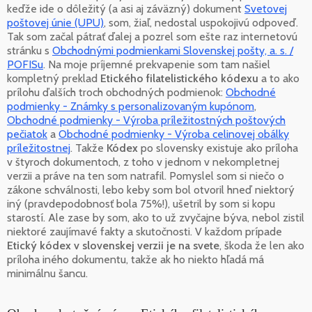
keďže ide o dôležitý (a asi aj záväzný) dokument
Svetovej
poštovej únie (UPU)
, som, žiaľ, nedostal uspokojivú odpoveď.
Tak som začal pátrať ďalej a pozrel som ešte raz internetovú
stránku s
Obchodnými podmienkami Slovenskej pošty, a. s. /
POFISu
. Na moje príjemné prekvapenie som tam našiel
kompletný preklad
Etického filatelistického kódexu
a to ako
prílohu ďalších troch obchodných podmienok:
Obchodné
podmienky - Známky s personalizovaným kupónom
,
Obchodné podmienky - Výroba príležitostných poštových
pečiatok
a
Obchodné podmienky - Výroba celinovej obálky
príležitostnej
. Takže
Kódex
po slovensky existuje ako príloha
v štyroch dokumentoch, z toho v jednom v nekompletnej
verzii a práve na ten som natrafil. Pomyslel som si niečo o
zákone schválnosti, lebo keby som bol otvoril hneď niektorý
iný (pravdepodobnosť bola 75%!), ušetril by som si kopu
starostí. Ale zase by som, ako to už zvyčajne býva, nebol zistil
niektoré zaujímavé fakty a skutočnosti. V každom prípade
Etický kódex v slovenskej verzii je na svete
, škoda že len ako
príloha iného dokumentu, takže ak ho niekto hľadá má
minimálnu šancu.