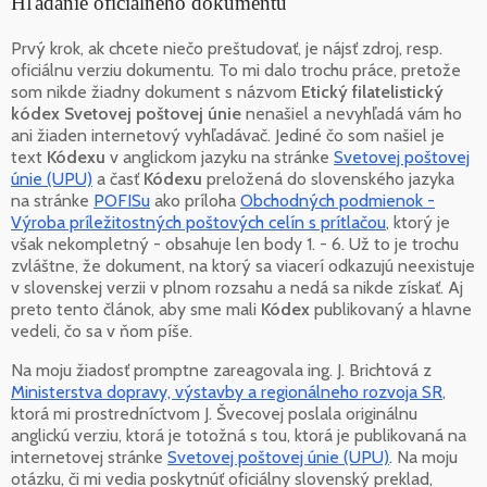
Hľadanie oficiálneho dokumentu
Prvý krok, ak chcete niečo preštudovať, je nájsť zdroj, resp.
oficiálnu verziu dokumentu. To mi dalo trochu práce, pretože
som nikde žiadny dokument s názvom
Etický filatelistický
kódex Svetovej poštovej únie
nenašiel a nevyhľadá vám ho
ani žiaden internetový vyhľadávač. Jediné čo som našiel je
text
Kódexu
v anglickom jazyku na stránke
Svetovej poštovej
únie (UPU)
a časť
Kódexu
preložená do slovenského jazyka
na stránke
POFISu
ako príloha
Obchodných podmienok -
Výroba príležitostných poštových celín s prítlačou
, ktorý je
však nekompletný - obsahuje len body 1. - 6. Už to je trochu
zvláštne, že dokument, na ktorý sa viacerí odkazujú neexistuje
v slovenskej verzii v plnom rozsahu a nedá sa nikde získať. Aj
preto tento článok, aby sme mali
Kódex
publikovaný a hlavne
vedeli, čo sa v ňom píše.
Na moju žiadosť promptne zareagovala ing. J. Brichtová z
Ministerstva dopravy, výstavby a regionálneho rozvoja SR
,
ktorá mi prostredníctvom J. Švecovej poslala originálnu
anglickú verziu, ktorá je totožná s tou, ktorá je publikovaná na
internetovej stránke
Svetovej poštovej únie (UPU)
. Na moju
otázku, či mi vedia poskytnúť oficiálny slovenský preklad,