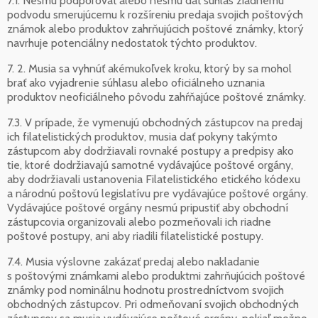
7.1. Nesmú podporovať alebo nesmú dať súhlas žiadnemu
podvodu smerujúcemu k rozšíreniu predaja svojich poštových
známok alebo produktov zahrňujúcich poštové známky, ktorý
navrhuje potenciálny nedostatok týchto produktov.
7. 2. Musia sa vyhnúť akémukoľvek kroku, ktorý by sa mohol
brať ako vyjadrenie súhlasu alebo oficiálneho uznania
produktov neoficiálneho pôvodu zahŕňajúce poštové známky.
7.3. V prípade, že vymenujú obchodných zástupcov na predaj
ich filatelistických produktov, musia dať pokyny takýmto
zástupcom aby dodržiavali rovnaké postupy a predpisy ako
tie, ktoré dodržiavajú samotné vydávajúce poštové orgány,
aby dodržiavali ustanovenia Filatelistického etického kódexu
a národnú poštovú legislatívu pre vydávajúce poštové orgány.
Vydávajúce poštové orgány nesmú pripustiť aby obchodní
zástupcovia organizovali alebo pozmeňovali ich riadne
poštové postupy, ani aby riadili filatelistické postupy.
7.4. Musia výslovne zakázať predaj alebo nakladanie
s poštovými známkami alebo produktmi zahrňujúcich poštové
známky pod nominálnu hodnotu prostredníctvom svojich
obchodných zástupcov. Pri odmeňovaní svojich obchodných