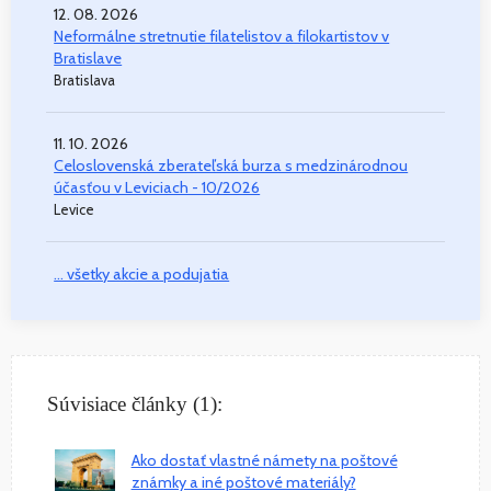
12. 08. 2026
Neformálne stretnutie filatelistov a filokartistov v
Bratislave
Bratislava
11. 10. 2026
Celoslovenská zberateľská burza s medzinárodnou
účasťou v Leviciach - 10/2026
Levice
... všetky akcie a podujatia
Súvisiace články (1):
Ako dostať vlastné námety na poštové
známky a iné poštové materiály?