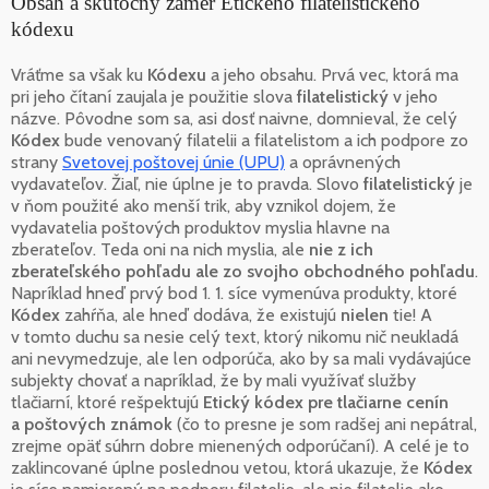
Obsah a skutočný zámer Etického filatelistického
kódexu
Vráťme sa však ku
Kódexu
a jeho obsahu. Prvá vec, ktorá ma
pri jeho čítaní zaujala je použitie slova
filatelistický
v jeho
názve. Pôvodne som sa, asi dosť naivne, domnieval, že celý
Kódex
bude venovaný filatelii a filatelistom a ich podpore zo
strany
Svetovej poštovej únie (UPU)
a oprávnených
vydavateľov. Žiaľ, nie úplne je to pravda. Slovo
filatelistický
je
v ňom použité ako menší trik, aby vznikol dojem, že
vydavatelia poštových produktov myslia hlavne na
zberateľov. Teda oni na nich myslia, ale
nie z ich
zberateľského pohľadu ale zo svojho obchodného pohľadu
.
Napríklad hneď prvý bod 1. 1. síce vymenúva produkty, ktoré
Kódex
zahŕňa, ale hneď dodáva, že existujú
nielen
tie! A
v tomto duchu sa nesie celý text, ktorý nikomu nič neukladá
ani nevymedzuje, ale len odporúča, ako by sa mali vydávajúce
subjekty chovať a napríklad, že by mali využívať služby
tlačiarní, ktoré rešpektujú
Etický kódex pre tlačiarne cenín
a poštových známok
(čo to presne je som radšej ani nepátral,
zrejme opäť súhrn dobre mienených odporúčaní). A celé je to
zaklincované úplne poslednou vetou, ktorá ukazuje, že
Kódex