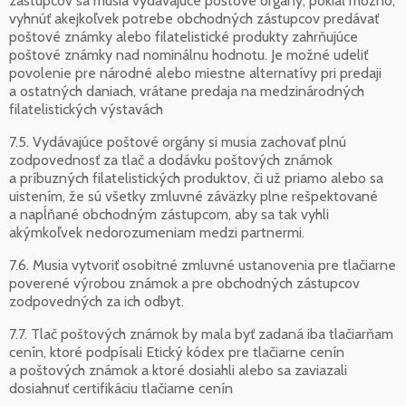
zástupcov sa musia vydávajúce poštové orgány, pokiaľ možno,
vyhnúť akejkoľvek potrebe obchodných zástupcov predávať
poštové známky alebo filatelistické produkty zahrňujúce
poštové známky nad nominálnu hodnotu. Je možné udeliť
povolenie pre národné alebo miestne alternatívy pri predaji
a ostatných daniach, vrátane predaja na medzinárodných
filatelistických výstavách
7.5. Vydávajúce poštové orgány si musia zachovať plnú
zodpovednosť za tlač a dodávku poštových známok
a príbuzných filatelistických produktov, či už priamo alebo sa
uistením, že sú všetky zmluvné záväzky plne rešpektované
a napĺňané obchodným zástupcom, aby sa tak vyhli
akýmkoľvek nedorozumeniam medzi partnermi.
7.6. Musia vytvoriť osobitné zmluvné ustanovenia pre tlačiarne
poverené výrobou známok a pre obchodných zástupcov
zodpovedných za ich odbyt.
7.7. Tlač poštových známok by mala byť zadaná iba tlačiarňam
cenín, ktoré podpísali Etický kódex pre tlačiarne cenín
a poštových známok a ktoré dosiahli alebo sa zaviazali
dosiahnuť certifikáciu tlačiarne cenín