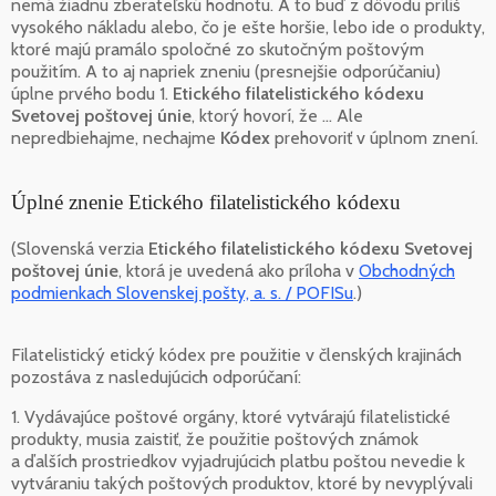
nemá žiadnu zberateľskú hodnotu. A to buď z dôvodu príliš
vysokého nákladu alebo, čo je ešte horšie, lebo ide o produkty,
ktoré majú pramálo spoločné zo skutočným poštovým
použitím. A to aj napriek zneniu (presnejšie odporúčaniu)
úplne prvého bodu 1.
Etického filatelistického kódexu
Svetovej poštovej únie
, ktorý hovorí, že ... Ale
nepredbiehajme, nechajme
Kódex
prehovoriť v úplnom znení.
Úplné znenie Etického filatelistického kódexu
(Slovenská verzia
Etického filatelistického kódexu Svetovej
poštovej únie
, ktorá je uvedená ako príloha v
Obchodných
podmienkach Slovenskej pošty, a. s. / POFISu
.)
Filatelistický etický kódex pre použitie v členských krajinách
pozostáva z nasledujúcich odporúčaní:
1. Vydávajúce poštové orgány, ktoré vytvárajú filatelistické
produkty, musia zaistiť, že použitie poštových známok
a ďalších prostriedkov vyjadrujúcich platbu poštou nevedie k
vytváraniu takých poštových produktov, ktoré by nevyplývali