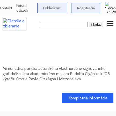
Fórum
Kontakt
Prihlásenie
Registrácia
otázok
Signovaný grafický list Rudolfa Cigánika -
105. výročie úmrtia Pavla Országha
Hviezdoslava
Mimoriadna ponuka autorského vlastnoručne signovaného
grafického listu akademického maliara Rudolfa Cigánika k 105.
výročiu úmrtia Pavla Országha Hviezdoslava.
01. 03. 2026
Kompletná informácia