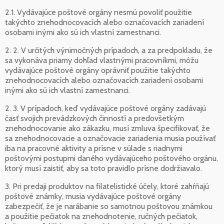
2.1. Vydávajúce poštové orgány nesmú povoliť použitie
takýchto znehodnocovacích alebo označovacích zariadení
osobami inými ako sú ich vlastní zamestnanci.
2. 2. V určitých výnimočných prípadoch, a za predpokladu, že
sa vykonáva priamy dohľad vlastnými pracovníkmi, môžu
vydávajúce poštové orgány oprávniť použitie takýchto
znehodnocovacích alebo označovacích zariadení osobami
inými ako sú ich vlastní zamestnanci.
2. 3. V prípadoch, keď vydávajúce poštové orgány zadávajú
časť svojich prevádzkových činností a predovšetkým
znehodnocovanie ako zákazku, musí zmluva špecifikovať, že
sa znehodnocovacie a označovacie zariadenia musia používať
iba na pracovné aktivity a prísne v súlade s riadnymi
poštovými postupmi daného vydávajúceho poštového orgánu,
ktorý musí zaistiť, aby sa toto pravidlo prísne dodržiavalo.
3. Pri predaji produktov na filatelistické účely, ktoré zahŕňajú
poštové známky, musia vydávajúce poštové orgány
zabezpečiť, že je narábanie so samotnou poštovou známkou
a použitie pečiatok na znehodnotenie, ručných pečiatok,