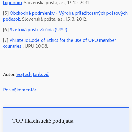
kupónom
, Slovenská pošta, a.s., 17. 10. 2011.
[5]
Obchodné podmienky - Výroba príležitostných poštových
pečiatok
, Slovenská pošta, a.s., 15. 3. 2012.
[6]
Svetová poštová únia (UPU)
[7]
Philatelic Code of Ethics for the use of UPU member
countries
, UPU 2008.
Autor:
Vojtech Jankovič
Poslať komentár
TOP filatelistické podujatia