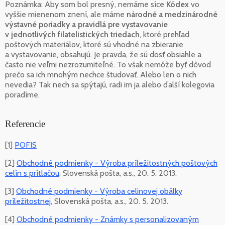
Poznámka: Aby som bol presný, nemáme síce
Kódex
vo
vyššie mienenom znení, ale máme
národné a medzinárodné
výstavné poriadky a pravidlá pre vystavovanie
v jednotlivých filatelistických triedach
, ktoré prehľad
poštových materiálov, ktoré sú vhodné na zbieranie
a vystavovanie, obsahujú. Je pravda, že sú dosť obsiahle a
často nie veľmi nezrozumiteľné. To však nemôže byť dôvod
prečo sa ich mnohým nechce študovať. Alebo len o nich
nevedia? Tak nech sa spýtajú, radi im ja alebo ďalší kolegovia
poradíme.
Referencie
[1]
POFIS
[2]
Obchodné podmienky - Výroba príležitostných poštových
celín s prítlačou
, Slovenská pošta, a.s., 20. 5. 2013.
[3]
Obchodné podmienky - Výroba celinovej obálky
príležitostnej
, Slovenská pošta, a.s., 20. 5. 2013.
[4]
Obchodné podmienky - Známky s personalizovaným