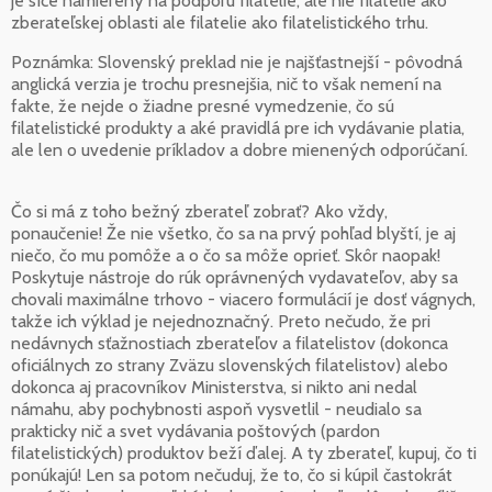
je síce namierený na podporu filatelie, ale nie filatelie ako
zberateľskej oblasti ale filatelie ako filatelistického trhu.
Poznámka: Slovenský preklad nie je najšťastnejší - pôvodná
anglická verzia je trochu presnejšia, nič to však nemení na
fakte, že nejde o žiadne presné vymedzenie, čo sú
filatelistické produkty a aké pravidlá pre ich vydávanie platia,
ale len o uvedenie príkladov a dobre mienených odporúčaní.
Čo si má z toho bežný zberateľ zobrať? Ako vždy,
ponaučenie! Že nie všetko, čo sa na prvý pohľad blyští, je aj
niečo, čo mu pomôže a o čo sa môže oprieť. Skôr naopak!
Poskytuje nástroje do rúk oprávnených vydavateľov, aby sa
chovali maximálne trhovo - viacero formulácií je dosť vágnych,
takže ich výklad je nejednoznačný. Preto nečudo, že pri
nedávnych sťažnostiach zberateľov a filatelistov (dokonca
oficiálnych zo strany Zväzu slovenských filatelistov) alebo
dokonca aj pracovníkov Ministerstva, si nikto ani nedal
námahu, aby pochybnosti aspoň vysvetlil - neudialo sa
prakticky nič a svet vydávania poštových (pardon
filatelistických) produktov beží ďalej. A ty zberateľ, kupuj, čo ti
ponúkajú! Len sa potom nečuduj, že to, čo si kúpil častokrát