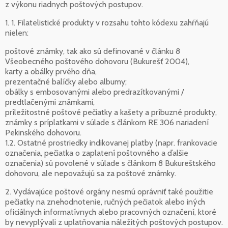
z výkonu riadnych poštových postupov.
1. 1. Filatelistické produkty v rozsahu tohto kódexu zahŕňajú
nielen:
poštové známky, tak ako sú definované v článku 8
Všeobecného poštového dohovoru (Bukurešť 2004),
karty a obálky prvého dňa,
prezentačné balíčky alebo albumy;
obálky s embosovanými alebo predrazítkovanými /
predtlačenými známkami,
príležitostné poštové pečiatky a kašety a príbuzné produkty,
známky s príplatkami v súlade s článkom RE 306 nariadení
Pekinského dohovoru.
1.2. Ostatné prostriedky indikovanej platby (napr. frankovacie
označenia, pečiatka o zaplatení poštovného a ďalšie
označenia) sú povolené v súlade s článkom 8 Bukureštského
dohovoru, ale nepovažujú sa za poštové známky.
2. Vydávajúce poštové orgány nesmú oprávniť také použitie
pečiatky na znehodnotenie, ručných pečiatok alebo iných
oficiálnych informatívnych alebo pracovných označení, ktoré
by nevyplývali z uplatňovania náležitých poštových postupov.