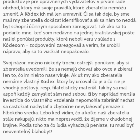
produktov je pre oprávnených vydavateľov v prvom rade
obchod, ktorý má svoje pravidlá, ktoré zberatelia nemôžu
zmeniť. A
Kódex
ich má len umravniť. Či sa tak deje, by sme
mali
my zberatelia
dokázať identifikovať a ak sa nám to nezdá,
byť schopní účinným spôsobom zareagovať. Tak ako sa to
podarilo mne, keď som nedávno na jednej bratislavskej pošte
našiel ponúkať produkty, ktoré neboli veru v súlade s
Kódexom
- zodpovední zareagovali a verím, že urobili
nápravu, aby sa to viackrát neopakovalo.
Svoj názor, možno niekedy trochu ostrejší, ponúkam, aby si
zberatelia uvedomili, že sa nemajú chovať ako ovce a zbierať
len to, čo im niekto naservíruje. Ak už my ako zberatelia
nemáme vlastný
Kódex
, ktorý by určoval čo je a čo nie je
vhodný poštový, resp. filatelistický materiál, tak by sa mal
aspoň každý zamyslieť sám nad sebou, či by napríklad menšia
investícia do vlastného vzdelania nepomohla zabrániť nechať
sa častokrát nachytať a zbytočne nevyťahovať peniaze z
hlbokého vrecka. Lebo keď vidím, čo a koľko naši zberatelia
stále nakupujú, nikto ma nepresvedčí, že žijeme v chudobnej
krajine. Podľa toho za čo ľudia vyhadzujú peniaze, tu musí byť
neuveriteľný blahobyt!