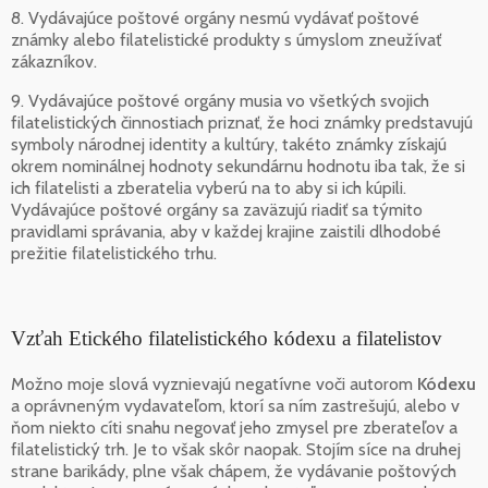
8. Vydávajúce poštové orgány nesmú vydávať poštové
známky alebo filatelistické produkty s úmyslom zneužívať
zákazníkov.
9. Vydávajúce poštové orgány musia vo všetkých svojich
filatelistických činnostiach priznať, že hoci známky predstavujú
symboly národnej identity a kultúry, takéto známky získajú
okrem nominálnej hodnoty sekundárnu hodnotu iba tak, že si
ich filatelisti a zberatelia vyberú na to aby si ich kúpili.
Vydávajúce poštové orgány sa zaväzujú riadiť sa týmito
pravidlami správania, aby v každej krajine zaistili dlhodobé
prežitie filatelistického trhu.
Vzťah Etického filatelistického kódexu a filatelistov
Možno moje slová vyznievajú negatívne voči autorom
Kódexu
a oprávneným vydavateľom, ktorí sa ním zastrešujú, alebo v
ňom niekto cíti snahu negovať jeho zmysel pre zberateľov a
filatelistický trh. Je to však skôr naopak. Stojím síce na druhej
strane barikády, plne však chápem, že vydávanie poštových