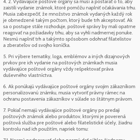
4. 2. Vydávajúce poštové orgány sa musí a postarať o to, aby
zaistili vydanie známok, ktoré pomôžu naplniť očakávania trhu.
Musia zabezpečiť, že množstvo známok vydaných každý rok
je obmedzené takým počtom, ktorý bude trh akceptovať. Ak
sa o postupe stále rozhoduje, poštové správy by mali opatrne
reagovať na požiadavky trhu, aby sa vyhli nadmernej ponuke.
Nesmú naplniť trh a takýmto spôsobom odohnať filatelistov
a zberateľov od svojho koníčka.
5. Pri výbere tematiky, loga, emblémov a iných dizajnových
prvkov pre ich vydanie na poštových známkach musia
vydávajúce poštové orgány vždy rešpektovať práva
duševného vlastníctva.
6. Ak ponúkajú vydávajúce poštové orgány svojim zákazníkom
personalizovanú známku, musia vytvoriť právny rámec na
ochranu postavenia zákazníkov v súlade so štátnym právom.
7. Pokiaľ nemajú vydávajúce poštové orgány po predaji
poštových známok alebo produktov, ktorými je poverená
poštová služba pre poštové alebo filatelistické účely, žiadnu
kontrolu nad ich použitím, napriek tomu: