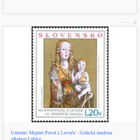
0
Umenie: Majster Pavol z Levoče - Gotická madona
z&nbsp;Ľubice