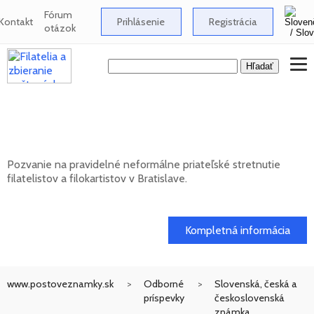
Fórum
Kontakt
Prihlásenie
Registrácia
otázok
Neformálne stretnutie filatelistov a
filokartistov v Bratislave
Pozvanie na pravidelné neformálne priateľské stretnutie
filatelistov a filokartistov v Bratislave.
12. 08. 2026
Kompletná informácia
www.postoveznamky.sk
Odborné
Slovenská, česká a
príspevky
československá
známka