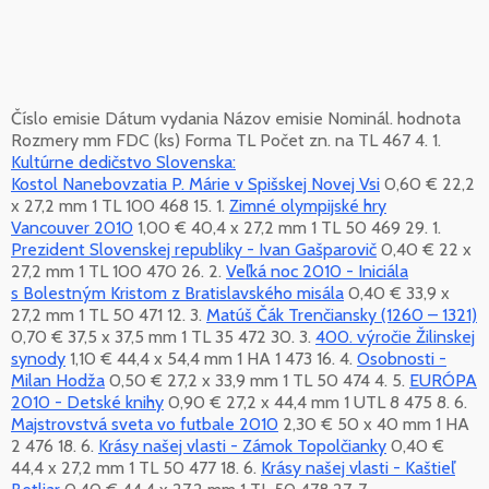
Číslo emisie Dátum vydania Názov emisie Nominál. hodnota
Rozmery mm FDC (ks) Forma TL Počet zn. na TL 467 4. 1.
Kultúrne dedičstvo Slovenska:
Kostol Nanebovzatia P. Márie v Spišskej Novej Vsi
0,60 € 22,2
x 27,2 mm 1 TL 100 468 15. 1.
Zimné olympijské hry
Vancouver 2010
1,00 € 40,4 x 27,2 mm 1 TL 50 469 29. 1.
Prezident Slovenskej republiky - Ivan Gašparovič
0,40 € 22 x
27,2 mm 1 TL 100 470 26. 2.
Veľká noc 2010 - Iniciála
s Bolestným Kristom z Bratislavského misála
0,40 € 33,9 x
27,2 mm 1 TL 50 471 12. 3.
Matúš Čák Trenčiansky (1260 – 1321)
0,70 € 37,5 x 37,5 mm 1 TL 35 472 30. 3.
400. výročie Žilinskej
synody
1,10 € 44,4 x 54,4 mm 1 HA 1 473 16. 4.
Osobnosti -
Milan Hodža
0,50 € 27,2 x 33,9 mm 1 TL 50 474 4. 5.
EURÓPA
2010 - Detské knihy
0,90 € 27,2 x 44,4 mm 1 UTL 8 475 8. 6.
Majstrovstvá sveta vo futbale 2010
2,30 € 50 x 40 mm 1 HA
2 476 18. 6.
Krásy našej vlasti - Zámok Topolčianky
0,40 €
44,4 x 27,2 mm 1 TL 50 477 18. 6.
Krásy našej vlasti - Kaštieľ