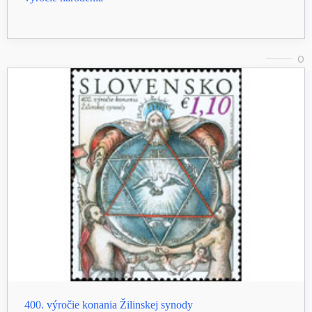
0
400. výročie konania Žilinskej synody