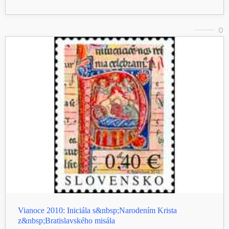
0
Vianoce 2010: Iniciála s&nbsp;Narodením Krista
z&nbsp;Bratislavského misála