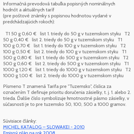
Informačná prevodová tabuľka popisných nominálnych
hodnôt a aktuálnych taríf
(pre poštové známky s popisnou hodnotou vydané v
predchádzajúcich rokoch):
T1 50 g 0,60 € list 1. triedy do 50 g v tuzemskom styku T2
50 g 0,40 € list 2. triedy do 50 g v tuzemskom styku T1
100 g 0,70 € list 1. triedy do 100 g v tuzemskom styku T2
100 g 0,50 € list 2. triedy do 100 g v tuzemskom styku T1
500 g 0,80 € list 1. triedy do 500 g v tuzemskom styku T2
500 g 0,60 € list 2. triedy do 500 g v tuzemskom styku T1
1000 g 1,20 € list 1. triedy do 1000 g v tuzemskom styku T2
1000 g 1,00 € list 2. triedy do 1000 g v tuzemskom styku
Písmeno T znamená Tarifa pre "Tuzemsko", číslica za
označením T definuje prioritu doručenia zásielky, t. j. 1. alebo 2.
trieda. Ďalšie číslo symbolizuje hmotnostné pásmo zásielky, v
súčasnosti je to pre tuzemsko 50, 100, 500 a 1000 gramov.
Súvisiace články:
MICHEL KATALOG – SLOWAKEI - 2010
Emisný plán na rok 2008