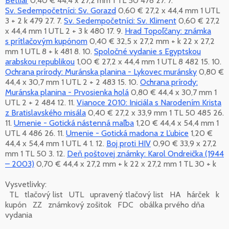
Betliar
0,40 € 44,4 x 27,2 mm 1 TL 50 478 27. 7.
Sv. Sedempočetníci: Sv. Gorazd
0,60 € 27,2 x 44,4 mm 1 UTL
3 + 2 k 479 27. 7.
Sv. Sedempočetníci: Sv. Kliment
0,60 € 27,2
x 44,4 mm 1 UTL 2 + 3 k 480 17. 9.
Hrad Topoľčany: známka
s prítlačovým kupónom
0,40 € 32,5 x 27,2 mm + k 22 x 27,2
mm 1 UTL 8 + k 481 8. 10.
Spoločné vydanie s Egyptskou
arabskou republikou
1,00 € 27,2 x 44,4 mm 1 UTL 8 482 15. 10.
Ochrana prírody: Muránska planina - Lykovec muránsky
0,80 €
44,4 x 30,7 mm 1 UTL 2 + 2 483 15. 10.
Ochrana prírody:
Muránska planina - Prvosienka holá
0,80 € 44,4 x 30,7 mm 1
UTL 2 + 2 484 12. 11.
Vianoce 2010: Iniciála s Narodením Krista
z Bratislavského misála
0,40 € 27,2 x 33,9 mm 1 TL 50 485 26.
11.
Umenie - Gotická nástenná maľba
1,20 € 44,4 x 54,4 mm 1
UTL 4 486 26. 11.
Umenie - Gotická madona z Ľubice
1,20 €
44,4 x 54,4 mm 1 UTL 4 1. 12.
Boj proti HIV
0,90 € 33,9 x 27,2
mm 1 TL 50 3. 12.
Deň poštovej známky: Karol Ondreička (1944
– 2003)
0,70 € 44,4 x 27,2 mm + k 22 x 27,2 mm 1 TL 30 + k
Vysvetlivky:
TL tlačový list UTL upravený tlačový list HA hárček k
kupón ZZ známkový zošitok FDC obálka prvého dňa
vydania