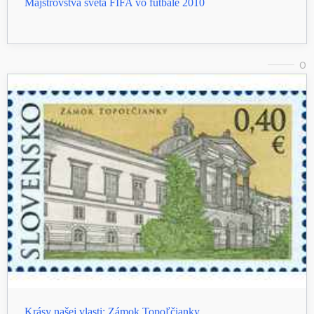
Majstrovstvá sveta FIFA vo futbale 2010
0
Krásy našej vlasti: Zámok Topoľčianky