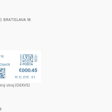
): BRATISLAVA 18.
tný stroj (DEKVS)
8