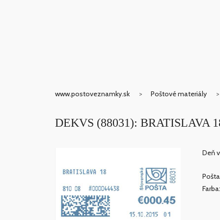
www.postoveznamky.sk
Poštové materiály
DEKVS (88031): BRATISLAVA 1
Deň v
Pošta
Farba