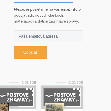
Mesačne posielame na váš email info o
podujatiach, nových článkoch,
materiáloch a ďalšie zaujímavé správy.
Odoslať
17. 01. 2011
17. 01. 2011