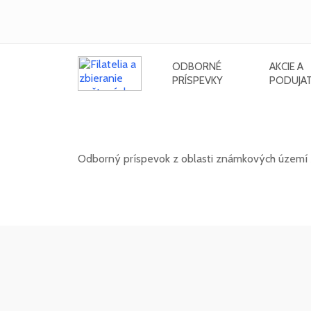
ODBORNÉ
AKCIE A
PRÍSPEVKY
PODUJAT
Známkové územia - Mont Athos
Odborný príspevok z oblasti známkových území z
02. 02. 2026