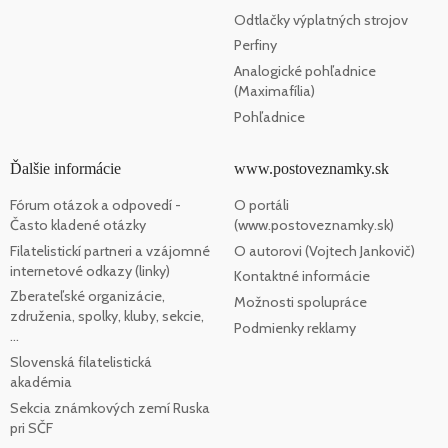
Odtlačky výplatných strojov
Perfiny
Analogické pohľadnice
(Maximafília)
Pohľadnice
Ďalšie informácie
www.postoveznamky.sk
Fórum otázok a odpovedí -
O portáli
Často kladené otázky
(www.postoveznamky.sk)
Filatelistickí partneri a vzájomné
O autorovi (Vojtech Jankovič)
internetové odkazy (linky)
Kontaktné informácie
Zberateľské organizácie,
Možnosti spolupráce
združenia, spolky, kluby, sekcie,
Podmienky reklamy
...
Slovenská filatelistická
akadémia
Sekcia známkových zemí Ruska
pri SČF