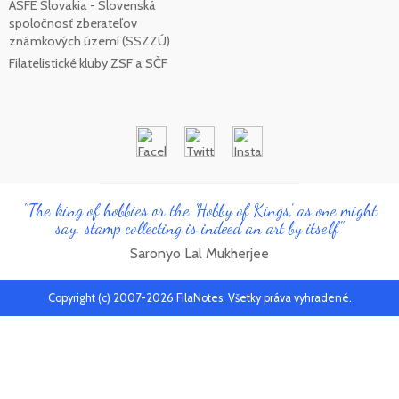
ASFE Slovakia - Slovenská
spoločnosť zberateľov
známkových území (SSZZÚ)
Filatelistické kluby ZSF a SČF
"The king of hobbies or the 'Hobby of Kings', as one might
say, stamp collecting is indeed an art by itself"
Saronyo Lal Mukherjee
Copyright (c) 2007-2026 FilaNotes, Všetky práva vyhradené.