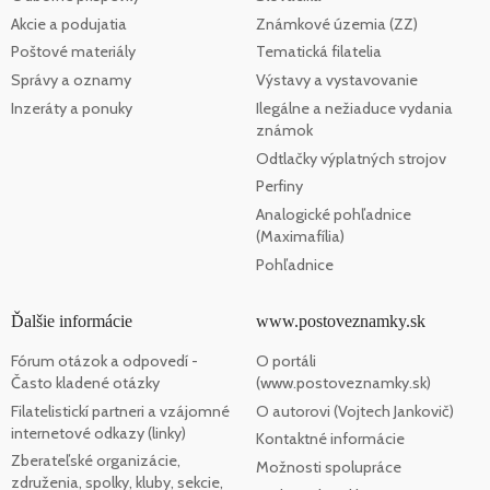
Akcie a podujatia
Známkové územia (ZZ)
Poštové materiály
Tematická filatelia
Správy a oznamy
Výstavy a vystavovanie
Inzeráty a ponuky
Ilegálne a nežiaduce vydania
známok
Odtlačky výplatných strojov
Perfiny
Analogické pohľadnice
(Maximafília)
Pohľadnice
Ďalšie informácie
www.postoveznamky.sk
Fórum otázok a odpovedí -
O portáli
Často kladené otázky
(www.postoveznamky.sk)
Filatelistickí partneri a vzájomné
O autorovi (Vojtech Jankovič)
internetové odkazy (linky)
Kontaktné informácie
Zberateľské organizácie,
Možnosti spolupráce
združenia, spolky, kluby, sekcie,