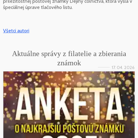
príležitostnej poštovej známky Dejiny colníctva, ktorá vyšla v
špeciálnej úprave tlačového listu.
Všetci autori
Aktuálne správy z filatelie a zbierania
známok
17. 04. 2026