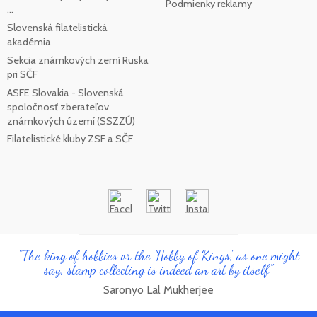
Podmienky reklamy
...
Slovenská filatelistická
akadémia
Sekcia známkových zemí Ruska
pri SČF
ASFE Slovakia - Slovenská
spoločnosť zberateľov
známkových území (SSZZÚ)
Filatelistické kluby ZSF a SČF
"The king of hobbies or the 'Hobby of Kings', as one might
say, stamp collecting is indeed an art by itself"
Saronyo Lal Mukherjee