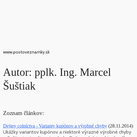
www.postoveznamky.sk
Autor: pplk. Ing. Marcel
Šuštiak
Zoznam článkov:
Dejiny colníctva - Varianty kupónov a výrobné chyby
(28.11.2014)
Ukážky variantov kupónov a niektoré výrazné výrobné chyby