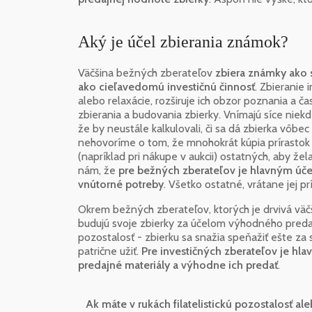
Aký je účel zbierania známok?
Väčšina bežných zberateľov
zbiera známky ako 
ako cieľavedomú investičnú činnosť
. Zbieranie 
alebo relaxácie, rozširuje ich obzor poznania a ča
zbierania a budovania zbierky. Vnímajú síce niekd
že by neustále kalkulovali, či sa dá zbierka vôbec
nehovoríme o tom, že mnohokrát kúpia prírastok d
(napríklad pri nákupe v aukcii) ostatných, aby žela
nám, že
pre bežných zberateľov je hlavným úče
vnútorné potreby
. Všetko ostatné, vrátane jej p
Okrem bežných zberateľov, ktorých je drvivá väčšin
budujú svoje zbierky za účelom výhodného predaja
pozostalosť - zbierku sa snažia speňažiť ešte za
patrične užiť.
Pre investičných zberateľov je h
predajné materiály a výhodne ich predať
.
Ak máte v rukách filatelistickú pozostalosť