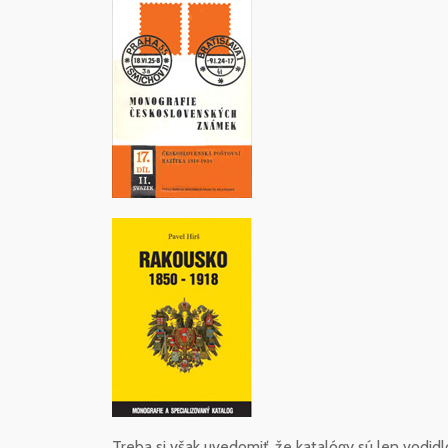
Treba si však uvedomiť, že katalógy sú len vodi