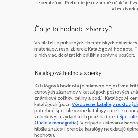
zberateľovi. Preto nie je rozumné očakávať vys
vám zbierku
Čo je to hodnota zbierky?
Vo filatelii a príbuzných zberateľských oblastiac
materiálov, resp. zbierok:
Katalógová hodnota
,
T
o nich viac, dokázať ich odlíšiť a správne posúdiť.
Katalógová hodnota zbierky
Katalógová hodnota je relatívne objektívne krit
cenových záznamov v katalógoch poštových znám
známkové zošitky, celiny a pod.). Katalógové 
katalógoch (pozri
Všeobecné katalógy poštovýc
potrebné špecializované katalógy a rôzne monogr
známkových vydaní a ich použitia (pozri
Špeciali
štúdie a monografie
). V prípade zisťovania hodn
hlbšie znalosti, pretože katalógy neexistujú úpl
hodnotu).