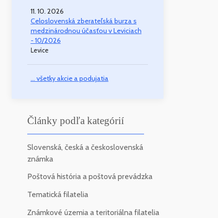
11. 10. 2026
Celoslovenská zberateľská burza s
medzinárodnou účasťou v Leviciach
- 10/2026
Levice
... všetky akcie a podujatia
Články podľa kategórií
Slovenská, česká a československá
známka
Poštová história a poštová prevádzka
Tematická filatelia
Známkové územia a teritoriálna filatelia