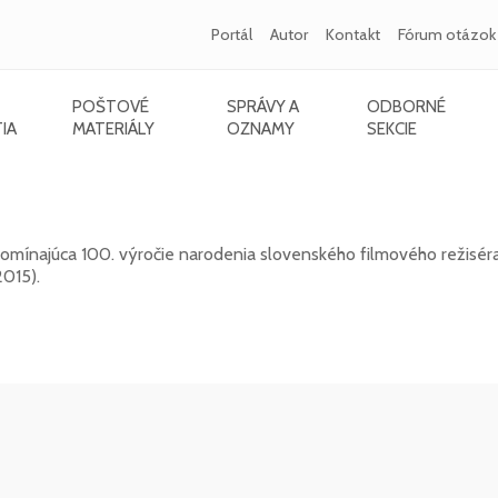
Portál
Autor
Kontakt
Fórum otázok
POŠTOVÉ
SPRÁVY A
ODBORNÉ
IA
MATERIÁLY
OZNAMY
SEKCIE
015) - 100. výročie narodenia
mínajúca 100. výročie narodenia slovenského filmového režiséra,
2015).