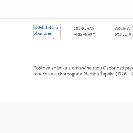
ODBORNÉ
AKCIE A
PRÍSPEVKY
PODUJAT
Osobnosti: Martin Ťapák (1926 - 2
Poštová známka z emisného radu Osobnosti pripo
tanečníka a choreografa Martina Ťapáka (1926 - 
13. 10. 2026 -