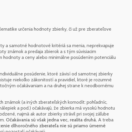
ematike určenia hodnoty zbierky, či už pre zberateľove
noty a samotné hodnotové kritériá sa menia, neprekvapuje
y známok a predaja zbierok a s tým súvisiacim
ním hodnoty a ceny alebo minimálne posúdením potenciálu
individuálne posúdenie, ktoré závisí od samotnej zbierky
istuje niekoľko zákonitostí a pravidiel, ktoré je rozumné
bytočným očakávaniam a na druhej strane k neodbornému
ch známok (a iných zberateľských komodít: pohľadníc,
 nálepiek a pod.) očakávajú, že zbierka má vysokú hodnotu
odzené, najmä ak autor zbierky strávil pri svojej záľube
ím.
Očakávania sú však jedna vec, realita druhá.
A treba
etenie dlhoročného zberateľa nie sú priamo úmerné
orú pozostalí očakávajú.