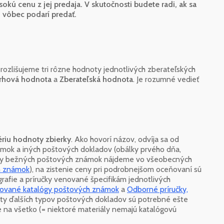
okú cenu z jej predaja. V skutočnosti budete radi, ak sa
 vôbec podarí predať.
h rozlišujeme tri rôzne hodnoty jednotlivých zberateľských
rhová hodnota
a
Zberateľská hodnota
. Je rozumné vedieť
ériu hodnoty zbierky
. Ako hovorí názov, odvíja sa od
ok a iných poštových dokladov (obálky prvého dňa,
ceny bežných poštových známok nájdeme vo všeobecných
h známok
), na zistenie ceny pri podrobnejšom oceňovaní sú
afie a príručky venované špecifikám jednotlivých
zované katalógy poštových známok
a
Odborné príručky,
oty ďalších typov poštových dokladov sú potrebné ešte
ne na všetko (= niektoré materiály nemajú katalógovú