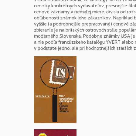
cenníky konkrétnych vydavateľov, presnejšie fil
cenové záznamy v nemalej miere závisia od rozs
obľúbenosti známok jeho zákazníkov. Napríklad
vyššie (a podrobnejšie prepracované) cenové z
zbieranie je na britských ostrovoch stále popul
moderného Slovenska. Podobne známky USA je r
a nie podľa francúzskeho katalógu YVERT alebo
v podstate jedno, ale pri hodnotnejších staršíc