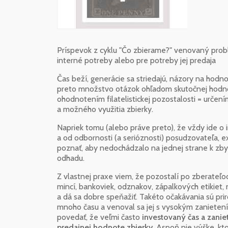
Príspevok z cyklu "Čo zbierame?" venovaný probl
interné potreby alebo pre potreby jej predaja
Čas beží, generácie sa striedajú, názory na hod
preto množstvo otázok ohľadom skutočnej hodnot
ohodnotením filatelistickej pozostalosti = urče
a možného využitia zbierky.
Napriek tomu (alebo práve preto), že vždy ide o 
a od odbornosti (a serióznosti) posudzovateľa, ex
poznať, aby nedochádzalo na jednej strane k z
odhadu.
Z vlastnej praxe viem, že pozostalí po zberateľo
mincí, bankoviek, odznakov, zápalkových etikiet,
a dá sa dobre speňažiť. Takéto očakávania sú prir
mnoho času a venoval sa jej s vysokým zanieten
povedať, že veľmi často
investovaný čas a zani
predajnej hodnote zbierky
. Aspoň nie výške, kt