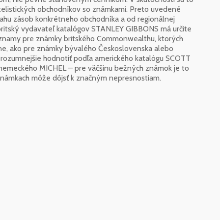
atelistických obchodníkov so známkami. Preto uvedené
ahu zásob konkrétneho obchodníka a od regionálnej
 britský vydavateľ katalógov STANLEY GIBBONS má určite
áznamy pre známky britského Commonwealthu, ktorých
árne, ako pre známky bývalého Československa alebo
ozumnejšie hodnotiť podľa amerického katalógu SCOTT
 nemeckého MICHEL – pre väčšinu bežných známok je to
h známkach môže dôjsť k značným nepresnostiam.