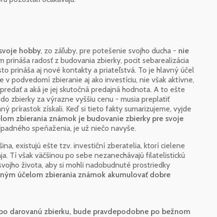
svoje hobby
, zo záľuby, pre potešenie svojho ducha -
nie
im prináša radosť z budovania zbierky, pocit sebarealizácia
sto prináša aj nové kontakty a priateľstvá. To je hlavný účel
e v podvedomí zbieranie aj ako investíciu, nie však aktívne,
 predať a aká je jej skutočná predajná hodnota. A to ešte
o zbierky za výrazne vyššiu cenu - musia preplatiť
ný prírastok získali. Keď si tieto fakty sumarizujeme, vyjde
lom zbierania známok je budovanie zbierky pre svoje
rípadného speňaženia, je už niečo navyše.
a, existujú ešte tzv. investiční zberatelia, ktorí cielene
. Tí však väčšinou po sebe nezanechávajú filatelistickú
 svojho života, aby si mohli nadobudnuté prostriedky
lavným účelom zbierania známok akumulovať dobre
 alebo darovanú zbierku, bude pravdepodobne po bežnom