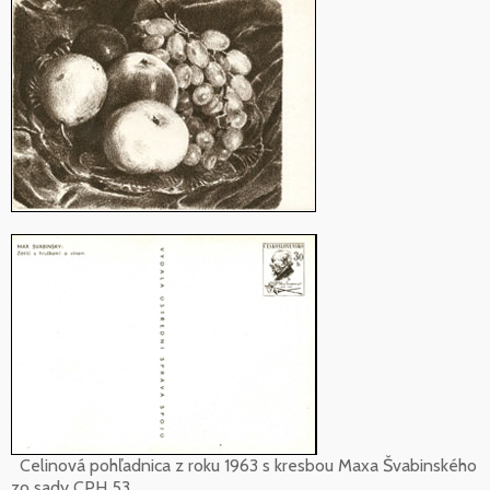
Celinová pohľadnica z roku 1963 s kresbou Maxa Švabinského
zo sady CPH 53.