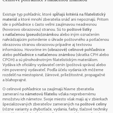
Existuje typ pohľadníc, ktoré
spĺňajú kritériá na filatelistický
materiál
a ktoré mnohí zberatelia snáď ani nepoznajú. Pritom
ide o pohľadnice s často veľmi zaujímavou neadresnou
(hovorovo obrazovou) stranou. Sú to
poštové lístky
s natlačenou (pseudo)známkou
alebo iným označením
nahrádzajúcim potvrdenie o úhrade poštovného a potlačenou
obrazovou stranou obrazovou prípadne aj textovou
informáciou. Hovoríme im
(obrazové) celinové pohľadnice
alebo
pohľadnice s natlačenou známkou
(skratka CPH alebo
CPOH) a sú plnohodnotným filatelistickým materiálom.
Vydáva ich oficiálny vydavateľ cenín (poštová správa) alebo
ním poverený vydavateľ. Podľa účelu vydania ich môžeme
rozdeliť na miestopisné, žánrové, príležitostné, propagačné
a blahoprajné.
O celinové pohľadnice sa zaujímajú hlavne zberatelia
zameraní na
námetovú filateliu
vďaka neprebernému
množstvu ich námetov. Svoje miesto však majú aj v zbierkach
špecializovaných zberateľov zameraných na
poštové celiny
(rôzne varianty a chybotlače, vydania, farby, tlačové techniky