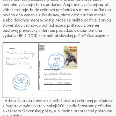
omnoho vzácnejší ten s prítlačou. A úplne najvzácnejšou, ak
vôbec existuje, bude celinová pohľadnica s dennou pečiatkou
prvého dňa vydania z Bratislavy, nieto ešte z iného mesta
alebo dokonca menšej pošty. Môže sa niekto pochváliť prvou
slovenskou celinovou pohľadnicou s prítlačou z bežnej
poštovej prevádzky s dennou pečiatkou s dátumom dňa
vydania (18. 4. 2011) z mimobratislavskej pošty? Gratulujeme!
Adresná strana slovenskej príležitostnej celinovej pohľadnice
k Majstrovstvám sveta v hokeji 2011 s príležitostnou pečiatkou
a kašetom Slovenskej pošty, a. s. riadne prepravená poštovou