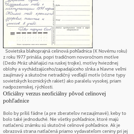
Sovietska blahoprajná celinová pohľadnica (K Novému roku)
z roku 1977 prináša, popri tradičnom novoročnom motíve
(Dedo Mráz uháňajúci na ruskej trojke), motívy hviezdnej
oblohy a vychádzajúceho/zapadajúceho slnka a hlavne veľmi
zaujímavý a skutočne netradičný vedľajší motív (rôzne typy
sovietskych kozmických rakiet) ako paralelu vysokej, priam
nadpozemskej, rýchlosti.
Oficiálny verzus neoficiálny pôvod celinovej
pohľadnice
Bolo by príliš fádne (a pre zberateľov nezaujímavé), keby to
bolo také jednoduché. Nie všetky pohľadnice, ktoré majú
natlačenú známku sú skutočné celinové pohľadnice. Ak je
obrazová strana natlačená priamo vydavateľom ceniny pri jej