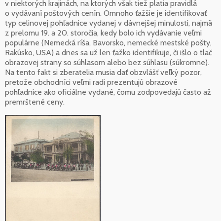
v niektorých krajinách, na ktorých však tiež platia pravidlá
o vydávaní poštových cenín. Omnoho ťažšie je identifikovať
typ celinovej pohľadnice vydanej v dávnejšej minulosti, najmä
z prelomu 19. a 20. storočia, kedy bolo ich vydávanie veľmi
populárne (Nemecká ríša, Bavorsko, nemecké mestské pošty,
Rakúsko, USA) a dnes sa už len ťažko identifikuje, či išlo o tlač
obrazovej strany so súhlasom alebo bez súhlasu (súkromne).
Na tento fakt si zberatelia musia dať obzvlášť veľký pozor,
pretože obchodníci veľmi radi prezentujú obrazové
pohľadnice ako oficiálne vydané, čomu zodpovedajú často až
premrštené ceny.