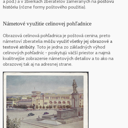
a pod.) a v zbierkach zberateľov zameraných na
poštovú
históriu
(rôzne formy poštového použitia).
Námetové využitie celinovej pohľadnice
Obrazová celinová pohľadnica je poštová cenina, preto
námetoví zberatelia
môžu využiť všetky jej obrazové a
textové atribúty
. Toto je jedna zo základných výhod
celinových pohľadníc - poskytujú väčší priestor a najmä
kvalitnejšie zobrazenie námetových detailov a to ako na
obrazovej tak aj na adresnej strane.