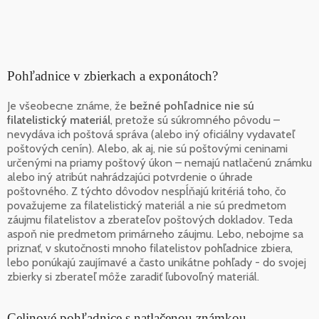
Pohľadnice v zbierkach a exponátoch?
Je všeobecne známe, že
bežné pohľadnice nie sú
filatelistický materiál
, pretože sú súkromného pôvodu –
nevydáva ich poštová správa (alebo iný oficiálny vydavateľ
poštových cenín). Alebo, ak aj, nie sú poštovými ceninami
určenými na priamy poštový úkon – nemajú natlačenú známku
alebo iný atribút nahrádzajúci potvrdenie o úhrade
poštovného. Z týchto dôvodov nespĺňajú kritériá toho, čo
považujeme za filatelistický materiál a nie sú predmetom
záujmu filatelistov a zberateľov poštových dokladov. Teda
aspoň nie predmetom primárneho záujmu. Lebo, nebojme sa
priznať, v skutočnosti mnoho filatelistov pohľadnice zbiera,
lebo ponúkajú zaujímavé a často unikátne pohľady - do svojej
zbierky si zberateľ môže zaradiť ľubovoľný materiál.
Celinové pohľadnice s natlačenou známkou