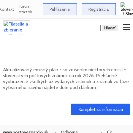
Fórum
Kontakt
Prihlásenie
Registrácia
otázok
Emisný plán slovenských poštových
známok na rok 2026
Aktualizovaný emisný plán - so zrušením niektorých emisií -
slovenských poštových známok na rok 2026. Prehľadné
vyobrazenie všetkých už vydaných známok a známok vo fáze
výtvarného návrhu nájdete dole pod článkom.
01. 02. 2026
Kompletná informácia
www.postoveznamky.sk
Odborné
Čo