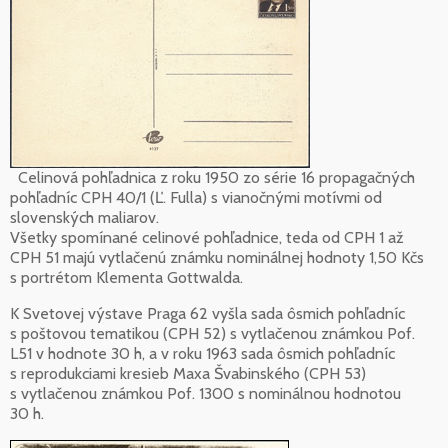
Celinová pohľadnica z roku 1950 zo série 16 propagačných
pohľadníc CPH 40/1 (Ľ. Fulla) s vianočnými motívmi od
slovenských maliarov.
Všetky spomínané celinové pohľadnice, teda od CPH 1 až
CPH 51 majú vytlačenú známku nominálnej hodnoty 1,50 Kčs
s portrétom Klementa Gottwalda.
K Svetovej výstave Praga 62 vyšla sada ôsmich pohľadníc
s poštovou tematikou (CPH 52) s vytlačenou známkou Pof.
L51 v hodnote 30 h, a v roku 1963 sada ôsmich pohľadníc
s reprodukciami kresieb Maxa Švabinského (CPH 53)
s vytlačenou známkou Pof. 1300 s nominálnou hodnotou
30 h.