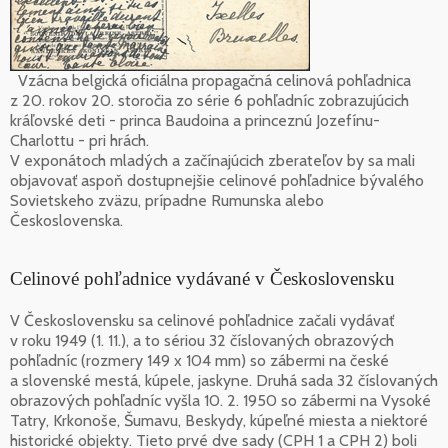
Vzácna belgická oficiálna propagačná celinová pohľadnica
z 20. rokov 20. storočia zo série 6 pohľadníc zobrazujúcich
kráľovské deti - princa Baudoina a princeznú Jozefínu-
Charlottu - pri hrách.
V exponátoch mladých a začínajúcich zberateľov by sa mali
objavovať aspoň dostupnejšie celinové pohľadnice bývalého
Sovietskeho zväzu, prípadne Rumunska alebo
Československa.
Celinové pohľadnice vydávané v Československu
V Československu sa celinové pohľadnice začali vydávať
v roku 1949 (1. 11.), a to sériou 32 číslovaných obrazových
pohľadníc (rozmery 149 x 104 mm) so zábermi na české
a slovenské mestá, kúpele, jaskyne. Druhá sada 32 číslovaných
obrazových pohľadníc vyšla 10. 2. 1950 so zábermi na Vysoké
Tatry, Krkonoše, Šumavu, Beskydy, kúpeľné miesta a niektoré
historické objekty. Tieto prvé dve sady (CPH 1 a CPH 2) boli