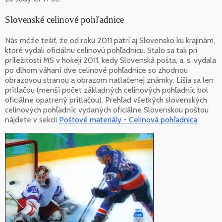
Slovenské celinové pohľadnice
Nás môže tešiť, že od roku 2011 patrí aj Slovensko ku krajinám,
ktoré vydali oficiálnu celinovú pohľadnicu. Stalo sa tak pri
príležitosti MS v hokeji 2011, kedy Slovenská pošta, a. s. vydala
po dlhom váhaní dve celinové pohľadnice so zhodnou
obrazovou stranou a obrazom natlačenej známky. Líšia sa len
prítlačou (menší počet základných celinových pohľadníc bol
oficiálne opatrený prítlačou). Prehľad všetkých slovenských
celinových pohľadníc vydaných oficiálne Slovenskou poštou
nájdete v sekcii
Poštové materiály - Celinová pohľadnica
.