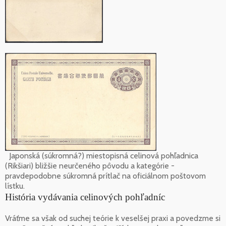
Japonská (súkromná?) miestopisná celinová pohľadnica
(Rikšiari) bližšie neurčeného pôvodu a kategórie -
pravdepodobne súkromná prítlač na oficiálnom poštovom
lístku.
História vydávania celinových pohľadníc
Vráťme sa však od suchej teórie k veselšej praxi a povedzme si