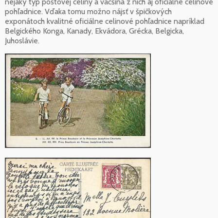
nejaký typ poštovej celiny a väčšina z nich aj oficiálne celinové
pohľadnice. Vďaka tomu možno nájsť v špičkových
exponátoch kvalitné oficiálne celinové pohľadnice napríklad
Belgického Konga, Kanady, Ekvádora, Grécka, Belgicka,
Juhoslávie.