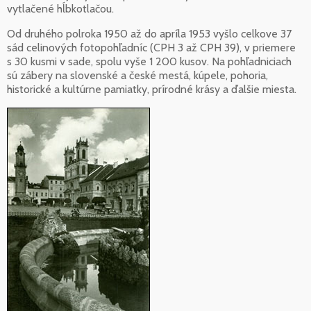
vytlačené hĺbkotlačou.
Od druhého polroka 1950 až do apríla 1953 vyšlo celkove 37
sád celinových fotopohľadníc (CPH 3 až CPH 39), v priemere
s 30 kusmi v sade, spolu vyše 1 200 kusov. Na pohľadniciach
sú zábery na slovenské a české mestá, kúpele, pohoria,
historické a kultúrne pamiatky, prírodné krásy a ďalšie miesta.