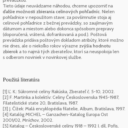
prevádzkou.
Tieto údaje neuvádzame náhodou, chceme upozorniť na
ďalšie možnosti zbierania celinových pohľadníc
. Nielen
pohľadnice v nepoužitom stave; za povšimnutie stoja aj
celinové pohľadnice z bežnej prevádzky, so zaujímavým
dátumom a miestom alebo dokonca spôsobom prepravy
(doporučená, vrátená, dofrankovaná a pod.). Poštová
prevádzka pridáva poštovým dokladom atribúty, ktoré možno
nie dnes, ale o niekoľko rokov výrazne
zvýšia hodnotu
zbierok
a to najmä tých zberateľov, ktorí sa neuspokoja len
s odberom noviniek v novinkovej službe.
Použitá literatúra
[1] Ľ. K.: Súkromné celiny Rakúska, Zberateľ č. 5-10, 2002.
[2] F. Martinka a kolektív: Celiny Československa 1945-1987,
Filatelistické state 20, Bratislava, 1987.
[3] J. Čížek: Malá encyklopédia filatelie, Album, Bratislava, 1997.
[4] Katalóg MICHEL – Ganzachen-Katalog Europa Ost
2001/02, Mníchov, 2002.
[5] Katalog – Československé celiny 1918 – 1992 I. díl, Pofis,