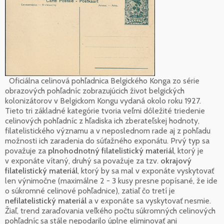
Oficiálna celinová pohľadnica Belgického Konga zo série
obrazových pohľadníc zobrazujúcich život belgických
kolonizátorov v Belgickom Kongu vydaná okolo roku 1927.
Tieto tri základné kategórie tvoria veľmi dôležité triedenie
celinových pohľadníc z hľadiska ich zberateľskej hodnoty,
filatelistického významu a v neposlednom rade aj z pohľadu
možnosti ich zaradenia do súťažného exponátu. Prvý typ sa
považuje za
plnohodnotný filatelistický materiál
, ktorý je
v exponáte vítaný, druhý sa považuje za tzv.
okrajový
filatelistický materiál
, ktorý by sa mal v exponáte vyskytovať
len výnimočne (maximálne 2 - 3 kusy presne popísané, že ide
o súkromné celinové pohľadnice), zatiaľ čo tretí je
nefilatelistický materiál
a v exponáte sa vyskytovať nesmie.
Žiaľ, trend zaraďovania veľkého počtu súkromných celinových
pohľadníc sa stále nepodarilo úplne eliminovať ani