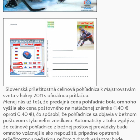
Slovenská príležitostná celinová pohľadnica k Majstrovstvám
sveta v hokeji 2011 s oficiálnou prítlačou.
Menej nás už teší, že
predajná cena pohľadníc bola omnoho
vyššia
ako cena poštovného na natlačenej známke (1,40 €
oproti 0,40 €), čo spôsobí, že pohľadnice sa objavia v bežnom
poštovom styku veľmi zriedkavo. Automaticky z toho vyplýva,
že celinové pohľadnice z bežnej poštovej prevádzky budú
omnoho vzácnejšie ako nepoužité, prípadne opatrené
príležitostnou pečiatkou, pričom z dvoch variantov bude