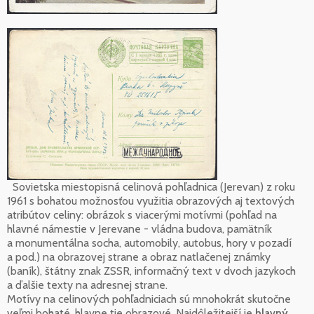
Sovietska miestopisná celinová pohľadnica (Jerevan) z roku
1961 s bohatou možnosťou využitia obrazových aj textových
atribútov celiny: obrázok s viacerými motívmi (pohľad na
hlavné námestie v Jerevane - vládna budova, pamätník
a monumentálna socha, automobily, autobus, hory v pozadí
a pod.) na obrazovej strane a obraz natlačenej známky
(baník), štátny znak ZSSR, informačný text v dvoch jazykoch
a ďalšie texty na adresnej strane.
Motívy na celinových pohľadniciach sú mnohokrát skutočne
veľmi bohaté, hlavne tie obrazové. Najdôležitejší je
hlavný