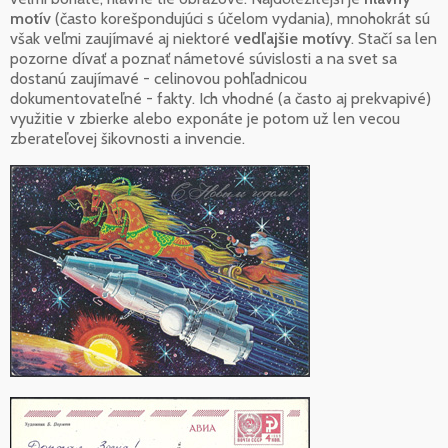
motív
(často korešpondujúci s účelom vydania), mnohokrát sú
však veľmi zaujímavé aj niektoré
vedľajšie motívy
. Stačí sa len
pozorne dívať a poznať námetové súvislosti a na svet sa
dostanú zaujímavé - celinovou pohľadnicou
dokumentovateľné - fakty. Ich vhodné (a často aj prekvapivé)
využitie v zbierke alebo exponáte je potom už len vecou
zberateľovej šikovnosti a invencie.