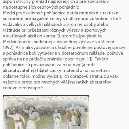
aspoň stručný prehľad najbežnejších a pre zberateľov
najdostupnejších celinových pohľadníc.
Medzi prvé celinové pohľadnice patria
nemecké a rakúske
súkromné propagačné celiny s natlačenou známkou
, ktoré
vydávali vo veľkých nákladoch súkromné osoby alebo
inštitúcie pri príležitosti rôznych výstav a športových
a kultúrnych akcií od konca 19. storočia (prvýkrát ku
Medzinárodnej hudobnej a divadelnej výstave vo Viedni
1892). Ak mali vydavatelia oficiálne povolenie poštovej správy
a pohľadnice boli vytlačené v dostatočnom náklade, poštová
správa na ne pritlačila známku (pozri napr. [1]). Takéto
pohľadnice sú považované za
okrajový (a teda
akceptovateľný) filatelistický materiál
a na námetovú
dokumentáciu možno využiť aj ich obrazovú stranu. Sú však
vzácne a preto pre mnohých väčšinu našich zberateľov
cenovo nedostupné.