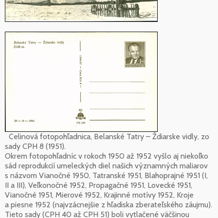
Celinová fotopohľadnica, Belanské Tatry – Ždiarske vidly, zo
sady CPH 8 (1951).
Okrem fotopohľadníc v rokoch 1950 až 1952 vyšlo aj niekoľko
sád reprodukcií umeleckých diel našich významných maliarov
s názvom Vianočné 1950, Tatranské 1951, Blahoprajné 1951 (I,
II a III), Veľkonočné 1952, Propagačné 1951, Lovecké 1951,
Vianočné 1951, Mierové 1952, Krajinné motívy 1952, Kroje
a piesne 1952 (najvzácnejšie z hľadiska zberateľského záujmu).
Tieto sady (CPH 40 až CPH 51) boli vytlačené väčšinou