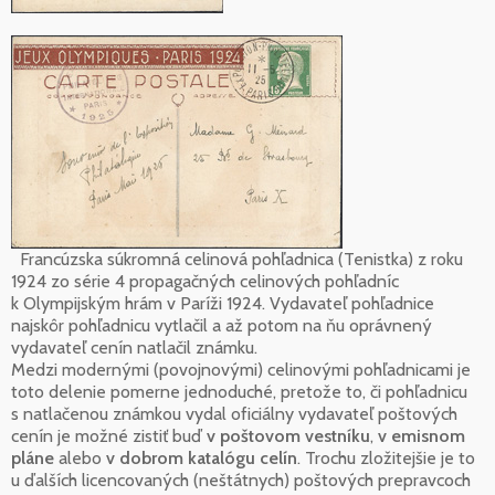
Francúzska súkromná celinová pohľadnica (Tenistka) z roku
1924 zo série 4 propagačných celinových pohľadníc
k Olympijským hrám v Paríži 1924. Vydavateľ pohľadnice
najskôr pohľadnicu vytlačil a až potom na ňu oprávnený
vydavateľ cenín natlačil známku.
Medzi modernými (povojnovými) celinovými pohľadnicami je
toto delenie pomerne jednoduché, pretože to, či pohľadnicu
s natlačenou známkou vydal oficiálny vydavateľ poštových
cenín je možné zistiť buď
v poštovom vestníku
,
v emisnom
pláne
alebo
v dobrom katalógu celín
. Trochu zložitejšie je to
u ďalších licencovaných (neštátnych) poštových prepravcoch