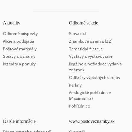
Aktuality
Odborné sekcie
Odborné príspevky
Slovaciká
Akcie a podujatia
Známkové územia (ZZ)
Poštové materiály
Tematická filatelia
Správy a oznamy
Výstavy a vystavovanie
Inzeráty a ponuky
Ilegálne a nežiaduce vydania
známok
Odtlačky výplatných strojov
Perfiny
Analogické pohľadnice
(Maximafília)
Pohľadnice
Ďalšie informácie
www.postoveznamky.sk