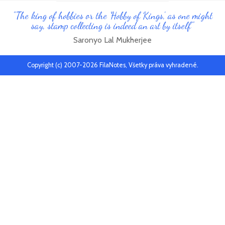
"The king of hobbies or the 'Hobby of Kings', as one might
say, stamp collecting is indeed an art by itself"
Saronyo Lal Mukherjee
Copyright (c) 2007-2026 FilaNotes, Všetky práva vyhradené.