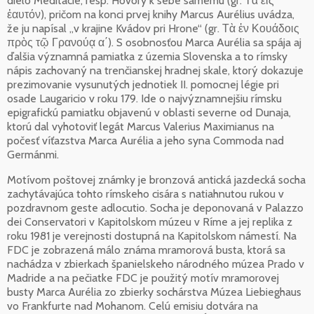
dielo Meditácie, resp. Hovory k sebe samému (gr. Τὰ εἰς
ἑαυτόν), pričom na konci prvej knihy Marcus Aurélius uvádza,
že ju napísal „v krajine Kvádov pri Hrone“ (gr. Τὰ ἐν Κουάδοις
πρὸς τῷ Γρανούᾳ α΄). S osobnosťou Marca Aurélia sa spája aj
ďalšia významná pamiatka z územia Slovenska a to rímsky
nápis zachovaný na trenčianskej hradnej skale, ktorý dokazuje
prezimovanie vysunutých jednotiek II. pomocnej légie pri
osade Laugaricio v roku 179. Ide o najvýznamnejšiu rímsku
epigrafickú pamiatku objavenú v oblasti severne od Dunaja,
ktorú dal vyhotoviť legát Marcus Valerius Maximianus na
počesť víťazstva Marca Aurélia a jeho syna Commoda nad
Germánmi.
Motívom poštovej známky je bronzová antická jazdecká socha
zachytávajúca tohto rímskeho cisára s natiahnutou rukou v
pozdravnom geste adlocutio. Socha je deponovaná v Palazzo
dei Conservatori v Kapitolskom múzeu v Ríme a jej replika z
roku 1981 je verejnosti dostupná na Kapitolskom námestí. Na
FDC je zobrazená málo známa mramorová busta, ktorá sa
nachádza v zbierkach španielskeho národného múzea Prado v
Madride a na pečiatke FDC je použitý motív mramorovej
busty Marca Aurélia zo zbierky sochárstva Múzea Liebieghaus
vo Frankfurte nad Mohanom. Celú emisiu dotvára na