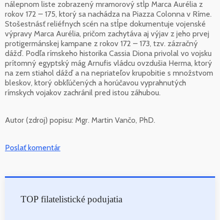
nálepnom liste zobrazený mramorový stĺp Marca Aurélia z
rokov 172 – 175, ktorý sa nachádza na Piazza Colonna v Ríme.
Stošestnásť reliéfnych scén na stĺpe dokumentuje vojenské
výpravy Marca Aurélia, pričom zachytáva aj výjav z jeho prvej
protigermánskej kampane z rokov 172 – 173, tzv. zázračný
dážď. Podľa rímskeho historika Cassia Diona privolal vo vojsku
prítomný egyptský mág Arnufis vládcu ovzdušia Herma, ktorý
na zem stiahol dážď a na nepriateľov krupobitie s množstvom
bleskov, ktorý obkľúčených a horúčavou vyprahnutých
rímskych vojakov zachránil pred istou záhubou.
Autor (zdroj) popisu:
Mgr. Martin Vančo, PhD.
Poslať komentár
TOP filatelistické podujatia