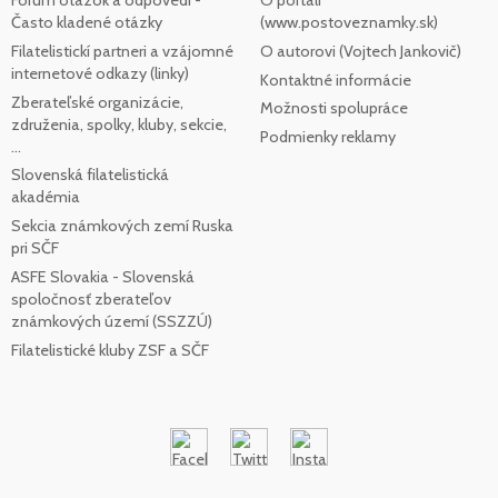
Fórum otázok a odpovedí -
O portáli
Často kladené otázky
(www.postoveznamky.sk)
Filatelistickí partneri a vzájomné
O autorovi (Vojtech Jankovič)
internetové odkazy (linky)
Kontaktné informácie
Zberateľské organizácie,
Možnosti spolupráce
združenia, spolky, kluby, sekcie,
Podmienky reklamy
...
Slovenská filatelistická
akadémia
Sekcia známkových zemí Ruska
pri SČF
ASFE Slovakia - Slovenská
spoločnosť zberateľov
známkových území (SSZZÚ)
Filatelistické kluby ZSF a SČF