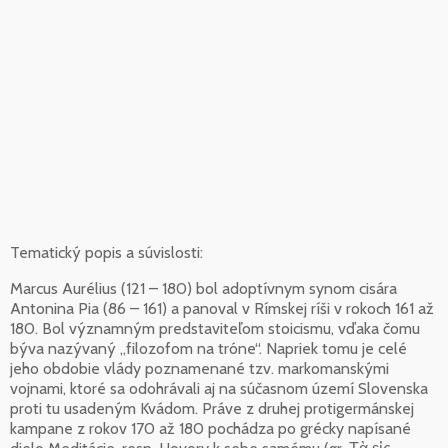
Tematický popis a súvislosti:
Marcus Aurélius (121 – 180) bol adoptívnym synom cisára
Antonina Pia (86 – 161) a panoval v Rímskej ríši v rokoch 161 až
180. Bol významným predstaviteľom stoicismu, vďaka čomu
býva nazývaný „filozofom na tróne“. Napriek tomu je celé
jeho obdobie vlády poznamenané tzv. markomanskými
vojnami, ktoré sa odohrávali aj na súčasnom území Slovenska
proti tu usadeným Kvádom. Práve z druhej protigermánskej
kampane z rokov 170 až 180 pochádza po grécky napísané