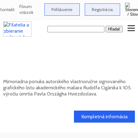
Fórum
Kontakt
Prihlásenie
Registrácia
otázok
Signovaný grafický list Rudolfa Cigánika -
105. výročie úmrtia Pavla Országha
Hviezdoslava
Mimoriadna ponuka autorského vlastnoručne signovaného
grafického listu akademického maliara Rudolfa Cigánika k 105.
výročiu úmrtia Pavla Országha Hviezdoslava.
01. 03. 2026
Kompletná informácia