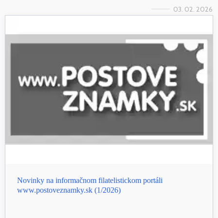
03. 02. 2026
Novinky na informačnom filatelistickom portáli
www.postoveznamky.sk (1/2026)