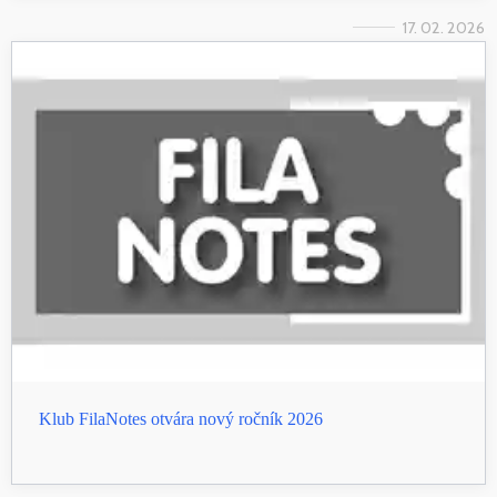
17. 02. 2026
Klub FilaNotes otvára nový ročník 2026