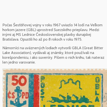
Počas Šesťdňovej vojny v roku 1967 uviazlo 14 lodí na Veľkom
horkom jazere (GBL) uprostred Suezského prieplavu. Medzi
inými aj MS Lednice Československej plavby dunajskej
Bratislava. Opustili ho až po 8 rokoch v roku 1975.
Námorníci na uväznených lodiach vytvorili GBLA (Great Bitter
Lake Association), vydávali aj známky, ktoré používali na
korešpondenicu, i ako suveníry. Píšem o nich knihu, tak nateraz
len jedno varovanie.