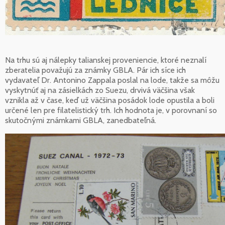
Na trhu sú aj nálepky talianskej proveniencie, ktoré neznalí
zberatelia považujú za známky GBLA. Pár ich síce ich
vydavateľ Dr. Antonino Zappala poslal na lode, takže sa môžu
vyskytnúť aj na zásielkách zo Suezu, drvivá väčšina však
vznikla až v čase, keď už väčšina posádok lode opustila a boli
určené len pre filatelistický trh. Ich hodnota je, v porovnaní so
skutočnými známkami GBLA, zanedbateľná.