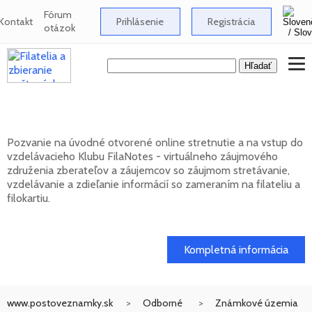
Fórum
Kontakt
Prihlásenie
Registrácia
otázok
Klub FilaNotes otvára nový ročník 2026
Pozvanie na úvodné otvorené online stretnutie a na vstup do
vzdelávacieho Klubu FilaNotes - virtuálneho záujmového
združenia zberateľov a záujemcov so záujmom stretávanie,
vzdelávanie a zdieľanie informácií so zameraním na filateliu a
filokartiu.
17. 02. 2026
Kompletná informácia
www.postoveznamky.sk
Odborné
Známkové územia