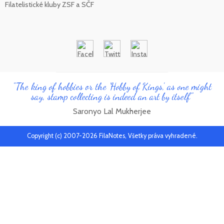
Filatelistické kluby ZSF a SČF
"The king of hobbies or the 'Hobby of Kings', as one might
say, stamp collecting is indeed an art by itself"
Saronyo Lal Mukherjee
Copyright (c) 2007-2026 FilaNotes, Všetky práva vyhradené.