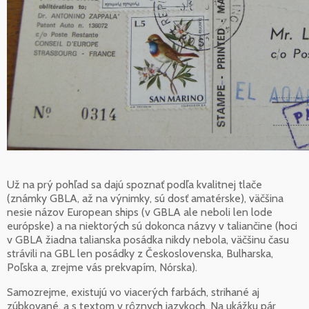
Už na prý pohľad sa dajú spoznať podľa kvalitnej tlače
(známky GBLA, až na výnimky, sú dosť amatérske), väčšina
nesie názov European ships (v GBLA ale neboli len lode
európske) a na niektorých sú dokonca názvy v taliančine (hoci
v GBLA žiadna talianska posádka nikdy nebola, väčšinu času
strávili na GBL len posádky z Československa, Bulharska,
Poľska a, zrejme vás prekvapím, Nórska).
Samozrejme, existujú vo viacerých farbách, strihané aj
zúbkované, a s textom v rôznych jazykoch. Na ukážku pár