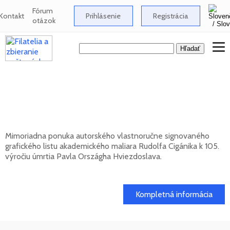
Fórum
Kontakt
Prihlásenie
Registrácia
otázok
Signovaný grafický list Rudolfa Cigánika -
105. výročie úmrtia Pavla Országha
Hviezdoslava
Mimoriadna ponuka autorského vlastnoručne signovaného
grafického listu akademického maliara Rudolfa Cigánika k 105.
výročiu úmrtia Pavla Országha Hviezdoslava.
01. 03. 2026
Kompletná informácia