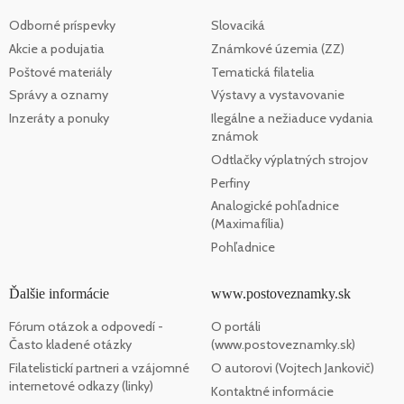
Odborné príspevky
Slovaciká
Akcie a podujatia
Známkové územia (ZZ)
Poštové materiály
Tematická filatelia
Správy a oznamy
Výstavy a vystavovanie
Inzeráty a ponuky
Ilegálne a nežiaduce vydania
známok
Odtlačky výplatných strojov
Perfiny
Analogické pohľadnice
(Maximafília)
Pohľadnice
Ďalšie informácie
www.postoveznamky.sk
Fórum otázok a odpovedí -
O portáli
Často kladené otázky
(www.postoveznamky.sk)
Filatelistickí partneri a vzájomné
O autorovi (Vojtech Jankovič)
internetové odkazy (linky)
Kontaktné informácie