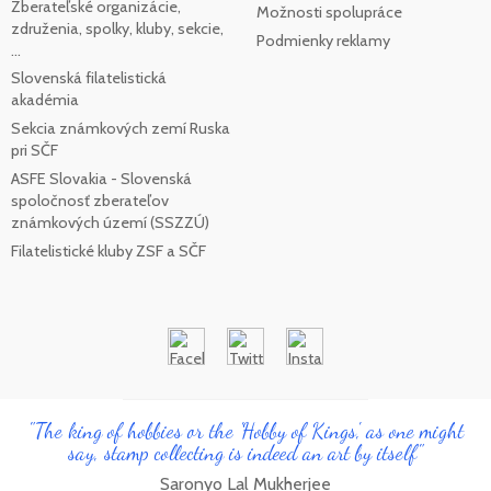
Zberateľské organizácie,
Možnosti spolupráce
združenia, spolky, kluby, sekcie,
Podmienky reklamy
...
Slovenská filatelistická
akadémia
Sekcia známkových zemí Ruska
pri SČF
ASFE Slovakia - Slovenská
spoločnosť zberateľov
známkových území (SSZZÚ)
Filatelistické kluby ZSF a SČF
"The king of hobbies or the 'Hobby of Kings', as one might
say, stamp collecting is indeed an art by itself"
Saronyo Lal Mukherjee