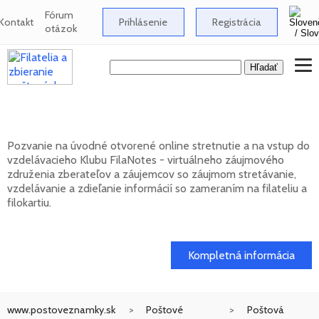
Fórum
Kontakt
Prihlásenie
Registrácia
otázok
Klub FilaNotes otvára nový ročník 2026
Pozvanie na úvodné otvorené online stretnutie a na vstup do
vzdelávacieho Klubu FilaNotes - virtuálneho záujmového
združenia zberateľov a záujemcov so záujmom stretávanie,
vzdelávanie a zdieľanie informácií so zameraním na filateliu a
filokartiu.
17. 02. 2026
Kompletná informácia
www.postoveznamky.sk
Poštové
Poštová