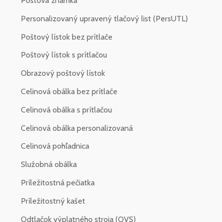
Poštová známka
Personalizovaný upravený tlačový list (PersUTL)
Poštový lístok bez prítlače
Poštový lístok s prítlačou
Obrazový poštový lístok
Celinová obálka bez prítlače
Celinová obálka s prítlačou
Celinová obálka personalizovaná
Celinová pohľadnica
Služobná obálka
Príležitostná pečiatka
Príležitostný kašet
Odtlačok výplatného stroja (OVS)