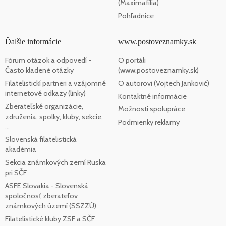
(Maximafília)
Pohľadnice
Ďalšie informácie
www.postoveznamky.sk
Fórum otázok a odpovedí -
O portáli
Často kladené otázky
(www.postoveznamky.sk)
Filatelistickí partneri a vzájomné
O autorovi (Vojtech Jankovič)
internetové odkazy (linky)
Kontaktné informácie
Zberateľské organizácie,
Možnosti spolupráce
združenia, spolky, kluby, sekcie,
Podmienky reklamy
...
Slovenská filatelistická
akadémia
Sekcia známkových zemí Ruska
pri SČF
ASFE Slovakia - Slovenská
spoločnosť zberateľov
známkových území (SSZZÚ)
Filatelistické kluby ZSF a SČF