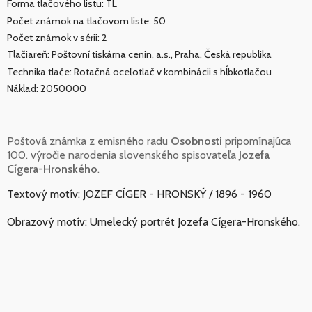
Forma tlačového listu: TL
Počet známok na tlačovom liste: 50
Počet známok v sérii: 2
Tlačiareň: Poštovní tiskárna cenin, a.s., Praha, Česká republika
Technika tlače: Rotačná oceľotlač v kombinácii s hĺbkotlačou
Náklad: 2050000
Poštová známka z emisného radu
Osobnosti
pripomínajúca
100. výročie narodenia slovenského spisovateľa
Jozefa
Cígera-Hronského
.
Textový motív: JOZEF CÍGER - HRONSKÝ / 1896 - 1960
Obrazový motív: Umelecký portrét Jozefa Cígera-Hronského.