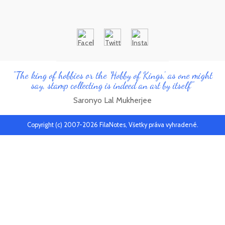
"The king of hobbies or the 'Hobby of Kings', as one might
say, stamp collecting is indeed an art by itself"
Saronyo Lal Mukherjee
Copyright (c) 2007-2026 FilaNotes, Všetky práva vyhradené.