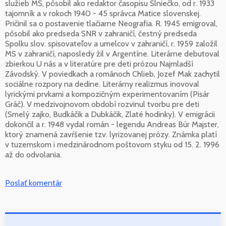
služieb MS, pôsobil ako redaktor časopisu Slniečko, od r. 1933
tajomník a v rokoch 1940 - 45 správca Matice slovenskej.
Pričinil sa o postavenie tlačiarne Neografia. R. 1945 emigroval,
pôsobil ako predseda SNR v zahraničí, čestný predseda
Spolku slov. spisovateľov a umelcov v zahraničí, r. 1959 založil
MS v zahraničí, naposledy žil v Argentíne. Literárne debutoval
zbierkou U nás a v literatúre pre deti prózou Najmladší
Závodský. V poviedkach a románoch Chlieb, Jozef Mak zachytil
sociálne rozpory na dedine. Literárny realizmus inovoval
lyrickými prvkami a kompozičným experimentovaním (Pisár
Gráč). V medzivojnovom období rozvinul tvorbu pre deti
(Smelý zajko, Budkáčik a Dubkáčik, Zlaté hodinky). V emigrácii
dokončil a r. 1948 vydal román - legendu Andreas Búr Majster,
ktorý znamená zavŕšenie tzv. lyrizovanej prózy. Známka platí
v tuzemskom i medzinárodnom poštovom styku od 15. 2. 1996
až do odvolania.
Poslať komentár