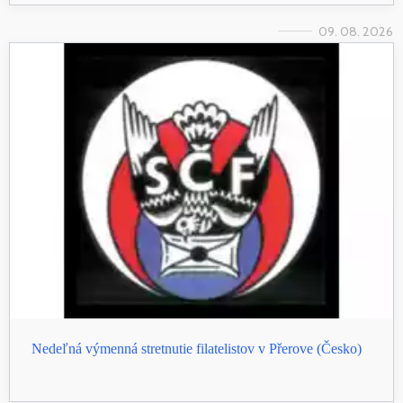
09. 08. 2026
Nedeľná výmenná stretnutie filatelistov v Přerove (Česko)