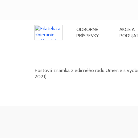
ODBORNÉ
AKCIE A
PRÍSPEVKY
PODUJAT
UMENIE: Miroslav Cipár (1935 - 
Poštová známka z edičného radu Umenie s vyobraz
2021).
20. 11. 2026 -