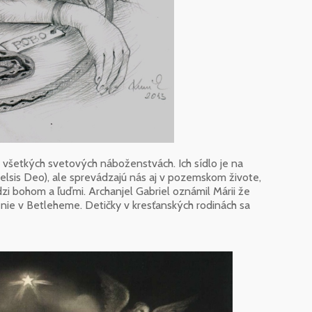
o všetkých svetových náboženstvách. Ich sídlo je na
celsis Deo), ale sprevádzajú nás aj v pozemskom živote,
zi bohom a ľuďmi. Archanjel Gabriel oznámil Márii že
enie v Betleheme. Detičky v kresťanských rodinách sa