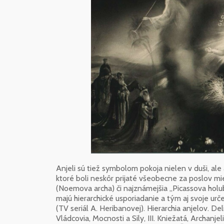
Anjeli sú tiež symbolom pokoja nielen v duši, ale
ktoré boli neskôr prijaté všeobecne za poslov mie
(Noemova archa) či najznámejšia „Picassova holub
majú hierarchické usporiadanie a tým aj svoje ur
(TV seriál A. Heribanovej). Hierarchia anjelov. Delia
Vládcovia, Mocnosti a Sily, III. Kniežatá, Archanjeli,