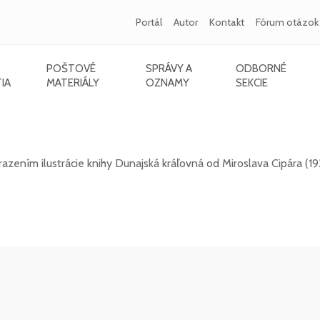
Portál
Autor
Kontakt
Fórum otázok
POŠTOVÉ
SPRÁVY A
ODBORNÉ
IA
MATERIÁLY
OZNAMY
SEKCIE
2021) - Dunajská kráľovná
ením ilustrácie knihy Dunajská kráľovná od Miroslava Cipára (19