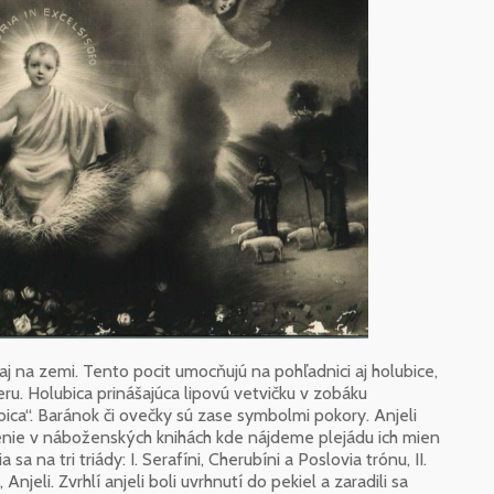
 aj na zemi. Tento pocit umocňujú na pohľadnici aj holubice,
ru. Holubica prinášajúca lipovú vetvičku v zobáku
ica“. Baránok či ovečky sú zase symbolmi pokory. Anjeli
čenie v náboženských knihách kde nájdeme plejádu ich mien
 sa na tri triády: I. Serafíni, Cherubíni a Poslovia trónu, II.
 Anjeli. Zvrhlí anjeli boli uvrhnutí do pekiel a zaradili sa