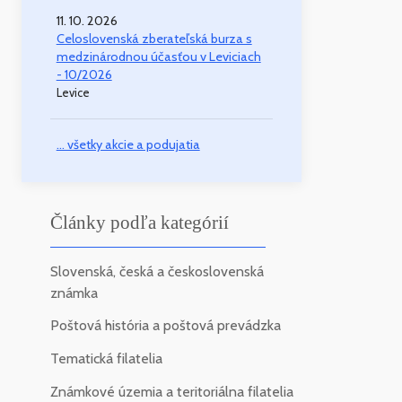
11. 10. 2026
Celoslovenská zberateľská burza s
medzinárodnou účasťou v Leviciach
- 10/2026
Levice
... všetky akcie a podujatia
Články podľa kategórií
Slovenská, česká a československá
známka
Poštová história a poštová prevádzka
Tematická filatelia
Známkové územia a teritoriálna filatelia