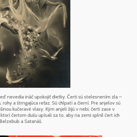
eď nevedia ináč upokojiť dietky. Čerti sú stelesnením zla –
 rohy a štrngajúca reťaz. Sú chlpatí a čierní. Pre anjelov sú
čšinou kučeravé vlasy. Kým anjeli žijú v nebi, čerti zase v
, ktorí čertom dušu upísali za to, aby na zemi splnil čert ich
, Belzebub a Satanáš.