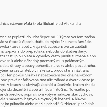
ľadníc s názvom
Malá škola filokartie
od Alexandra
ne sa priplazil, do ucha šepce mi...." Týmto veršom začína
dza čitateľa či poslucháča do mýtického sveta fantázie.
loveka ktorý nebol z kraja nebezpečenstvo že zablúdi,
trhá, zapadne do prepadliska, nebodaj do skalnej diery,
tú cestu plnú blata a výmoľov často prinúti furmana alebo
ší povozník alebo náhodný pocestný mu s polámaným
sobia útrapy a obavy pohoniča na vozy alebo pocestného.
yleje na cestu, alebo v rieke sa z brodu stane nástraha
 čo i len pokúsi. Skrátka nebezpečenstvo číha na každom
 noci pravá nefalšovaná tma ulíc, záhrad a dvorov často je
ci. V lesoch sa ukrývajú zbojníci a lúpežníci, krajom chodia
vojenskí dezertéri alebo aj hľadaní zločinci. To všetko po
ašich predkov, popri silnom vplyve náboženskej výchovy.
iela s námetmi bájnych a mýtických bytostí. A hlavne
a im prihodilo alebo mohlo prihodiť. O zbieraní pohľadníc