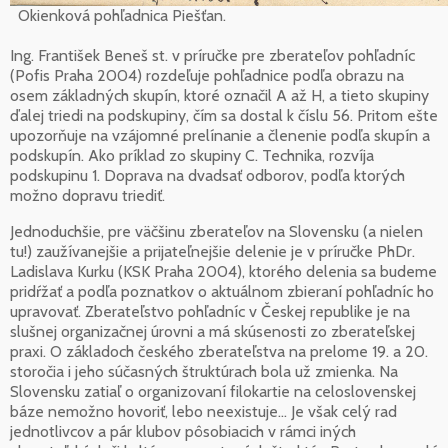
Okienková pohľadnica Piešťan.
Ing. František Beneš st. v príručke pre zberateľov pohľadníc
(Pofis Praha 2004) rozdeľuje pohľadnice podľa obrazu na
osem základných skupín, ktoré označil A až H, a tieto skupiny
ďalej triedi na podskupiny, čím sa dostal k číslu 56. Pritom ešte
upozorňuje na vzájomné prelínanie a členenie podľa skupín a
podskupín. Ako príklad zo skupiny C. Technika, rozvíja
podskupinu 1. Doprava na dvadsať odborov, podľa ktorých
možno dopravu triediť.
Jednoduchšie, pre väčšinu zberateľov na Slovensku (a nielen
tu!) zaužívanejšie a prijateľnejšie delenie je v príručke PhDr.
Ladislava Kurku (KSK Praha 2004), ktorého delenia sa budeme
pridŕžať a podľa poznatkov o aktuálnom zbieraní pohľadníc ho
upravovať. Zberateľstvo pohľadníc v Českej republike je na
slušnej organizačnej úrovni a má skúsenosti zo zberateľskej
praxi. O základoch českého zberateľstva na prelome 19. a 20.
storočia i jeho súčasných štruktúrach bola už zmienka. Na
Slovensku zatiaľ o organizovaní filokartie na celoslovenskej
báze nemožno hovoriť, lebo neexistuje... Je však celý rad
jednotlivcov a pár klubov pôsobiacich v rámci iných