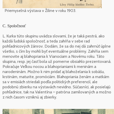
Priemyselná výstava v Žiline v roku 1903.
C. Spoločnosť
L. Kurka túto skupinu uvádza slovami, že je taká pestrá, ako
každá ľudská spoločnosť, a teda zahŕňa v sebe rad
pohľadnicových žánrov. Dodám, že sa do nej dá zahrnúť úplne
všetko, s čím by mohli byť eventuálne problémy. Zahŕňa sem
menovite aj blahopriania k Vianociam a Novému roku. Táto
skupina, resp. jej časť bola už pomerne obsiahlo prezentovaná.
Pokračuje Veľkou nocou a blahoprianiami k meninám a
narodeninám. Možno k nim pridať aj blahoželania k sobášu,
krstinám, maturite, promóciám. Blahopriania ženám a matkám
sa v emisiách striedali podľa politických preferencií, ale
podobnú zbierku na výstavách nevidno. Súčasníci, ak posielajú
pohľadnice, tak na Valentína – patróna zamilovaných a možno
z nich časom vzniknú aj zbierky.