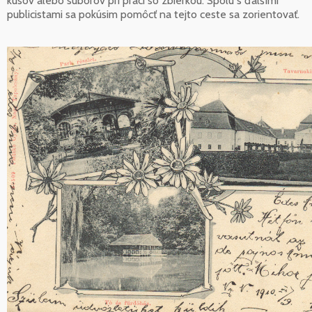
kusov alebo súborov pri práci so zbierkou. Spolu s ďalšími
publicistami sa pokúsim pomôcť na tejto ceste sa zorientovať.