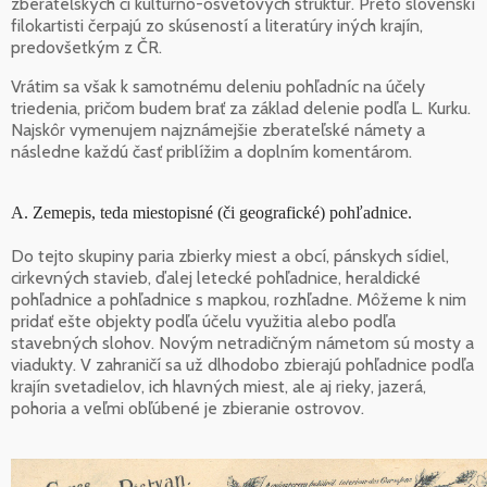
zberateľských či kultúrno-osvetových štruktúr. Preto slovenskí
filokartisti čerpajú zo skúseností a literatúry iných krajín,
predovšetkým z ČR.
Vrátim sa však k samotnému deleniu pohľadníc na účely
triedenia, pričom budem brať za základ delenie podľa L. Kurku.
Najskôr vymenujem najznámejšie zberateľské námety a
následne každú časť priblížim a doplním komentárom.
A. Zemepis, teda miestopisné (či geografické) pohľadnice.
Do tejto skupiny paria zbierky miest a obcí, pánskych sídiel,
cirkevných stavieb, ďalej letecké pohľadnice, heraldické
pohľadnice a pohľadnice s mapkou, rozhľadne. Môžeme k nim
pridať ešte objekty podľa účelu využitia alebo podľa
stavebných slohov. Novým netradičným námetom sú mosty a
viadukty. V zahraničí sa už dlhodobo zbierajú pohľadnice podľa
krajín svetadielov, ich hlavných miest, ale aj rieky, jazerá,
pohoria a veľmi obľúbené je zbieranie ostrovov.