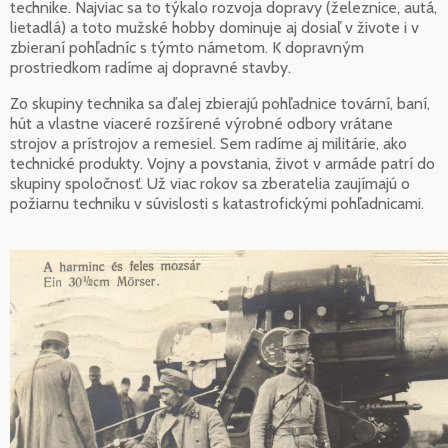
technike. Najviac sa to týkalo rozvoja dopravy (železnice, autá,
lietadlá) a toto mužské hobby dominuje aj dosiaľ v živote i v
zbieraní pohľadníc s týmto námetom. K dopravným
prostriedkom radíme aj dopravné stavby.
Zo skupiny technika sa ďalej zbierajú pohľadnice tovární, baní,
hút a vlastne viaceré rozšírené výrobné odbory vrátane
strojov a prístrojov a remesiel. Sem radíme aj militárie, ako
technické produkty. Vojny a povstania, život v armáde patrí do
skupiny spoločnosť. Už viac rokov sa zberatelia zaujímajú o
požiarnu techniku v súvislosti s katastrofickými pohľadnicami.