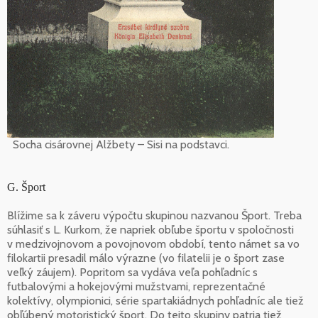
Socha cisárovnej Alžbety – Sisi na podstavci.
G. Šport
Blížime sa k záveru výpočtu skupinou nazvanou Šport. Treba
súhlasiť s L. Kurkom, že napriek obľube športu v spoločnosti
v medzivojnovom a povojnovom období, tento námet sa vo
filokartii presadil málo výrazne (vo filatelii je o šport zase
veľký záujem). Popritom sa vydáva veľa pohľadníc s
futbalovými a hokejovými mužstvami, reprezentačné
kolektívy, olympionici, série spartakiádnych pohľadníc ale tiež
obľúbený motoristický šport. Do tejto skupiny patria tiež