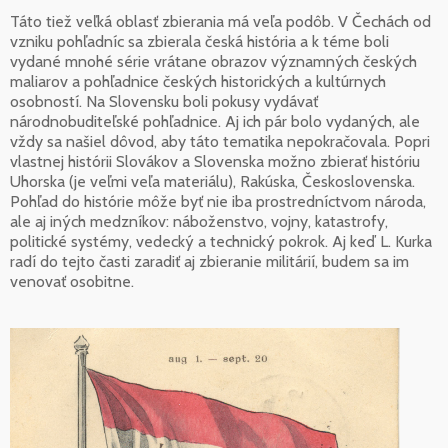
Táto tiež veľká oblasť zbierania má veľa podôb. V Čechách od
vzniku pohľadníc sa zbierala česká história a k téme boli
vydané mnohé série vrátane obrazov významných českých
maliarov a pohľadnice českých historických a kultúrnych
osobností. Na Slovensku boli pokusy vydávať
národnobuditeľské pohľadnice. Aj ich pár bolo vydaných, ale
vždy sa našiel dôvod, aby táto tematika nepokračovala. Popri
vlastnej histórii Slovákov a Slovenska možno zbierať históriu
Uhorska (je veľmi veľa materiálu), Rakúska, Československa.
Pohľad do histórie môže byť nie iba prostredníctvom národa,
ale aj iných medzníkov: náboženstvo, vojny, katastrofy,
politické systémy, vedecký a technický pokrok. Aj keď L. Kurka
radí do tejto časti zaradiť aj zbieranie militárií, budem sa im
venovať osobitne.