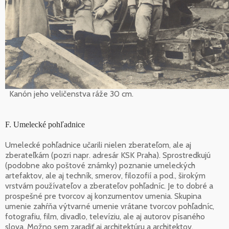
Kanón jeho veličenstva ráže 30 cm.
F. Umelecké pohľadnice
Umelecké pohľadnice učarili nielen zberateľom, ale aj
zberateľkám (pozri napr. adresár KSK Praha). Sprostredkujú
(podobne ako poštové známky) poznanie umeleckých
artefaktov, ale aj techník, smerov, filozofií a pod., širokým
vrstvám používateľov a zberateľov pohľadníc. Je to dobré a
prospešné pre tvorcov aj konzumentov umenia. Skupina
umenie zahŕňa výtvarné umenie vrátane tvorcov pohľadníc,
fotografiu, film, divadlo, televíziu, ale aj autorov písaného
slova. Možno sem zaradiť aj architektúru a architektov.