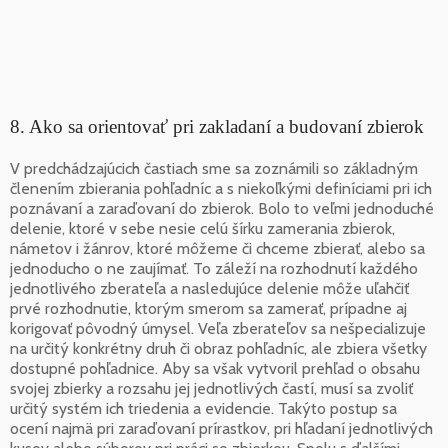
8. Ako sa orientovať pri zakladaní a budovaní zbierok
V predchádzajúcich častiach sme sa zoznámili so základným
členením zbierania pohľadníc a s niekoľkými definíciami pri ich
poznávaní a zaraďovaní do zbierok. Bolo to veľmi jednoduché
delenie, ktoré v sebe nesie celú šírku zamerania zbierok,
námetov i žánrov, ktoré môžeme či chceme zbierať, alebo sa
jednoducho o ne zaujímať. To záleží na rozhodnutí každého
jednotlivého zberateľa a nasledujúce delenie môže uľahčiť
prvé rozhodnutie, ktorým smerom sa zamerať, prípadne aj
korigovať pôvodný úmysel. Veľa zberateľov sa nešpecializuje
na určitý konkrétny druh či obraz pohľadníc, ale zbiera všetky
dostupné pohľadnice. Aby sa však vytvoril prehľad o obsahu
svojej zbierky a rozsahu jej jednotlivých častí, musí sa zvoliť
určitý systém ich triedenia a evidencie. Takýto postup sa
ocení najmä pri zaraďovaní prírastkov, pri hľadaní jednotlivých