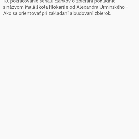
10. pokračovanie seriálu článkov o zbieraní pohľadníc
s názvom
Malá škola filokartie
od Alexandra Urminského -
Ako sa orientovať pri zakladaní a budovaní zbierok.