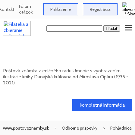
Fórum
Kontakt
Prihlásenie
Registrácia
otázok
UMENIE: Miroslav Cipár (1935 - 2021) -
Dunajská kráľovná
Poštová známka z edičného radu Umenie s vyobrazením
ilustrácie knihy Dunajská kráľovná od Miroslava Cipára (1935 -
2021).
20. 11. 2026 -
Kompletná informácia
www.postoveznamky.sk
Odborné príspevky
Pohľadnice