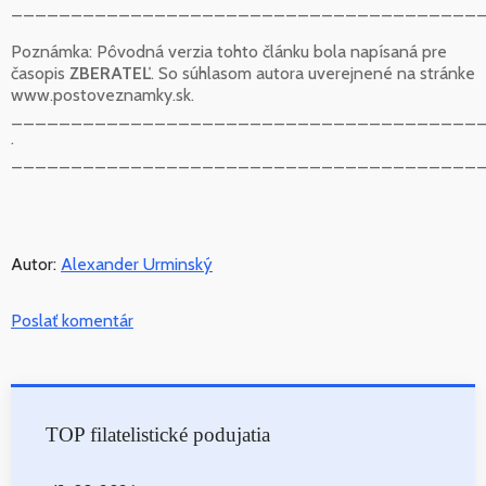
_______________________________________
Poznámka: Pôvodná verzia tohto článku bola napísaná pre
časopis
ZBERATEĽ
. So súhlasom autora uverejnené na stránke
www.postoveznamky.sk.
_______________________________________
.
_______________________________________
Autor:
Alexander Urminský
Poslať komentár
TOP filatelistické podujatia