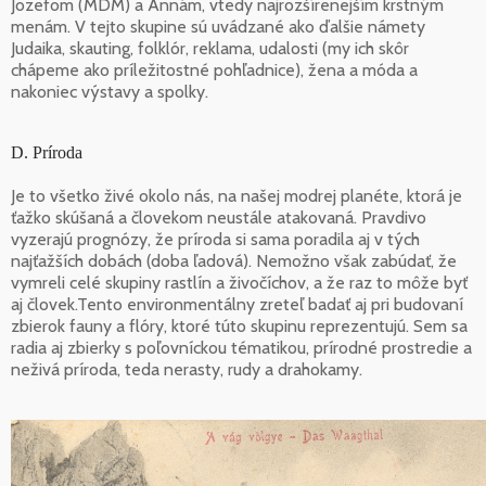
Jozefom (MDM) a Annám, vtedy najrozšírenejším krstným
menám. V tejto skupine sú uvádzané ako ďalšie námety
Judaika, skauting, folklór, reklama, udalosti (my ich skôr
chápeme ako príležitostné pohľadnice), žena a móda a
nakoniec výstavy a spolky.
D. Príroda
Je to všetko živé okolo nás, na našej modrej planéte, ktorá je
ťažko skúšaná a človekom neustále atakovaná. Pravdivo
vyzerajú prognózy, že príroda si sama poradila aj v tých
najťažších dobách (doba ľadová). Nemožno však zabúdať, že
vymreli celé skupiny rastlín a živočíchov, a že raz to môže byť
aj človek.Tento environmentálny zreteľ badať aj pri budovaní
zbierok fauny a flóry, ktoré túto skupinu reprezentujú. Sem sa
radia aj zbierky s poľovníckou tématikou, prírodné prostredie a
neživá príroda, teda nerasty, rudy a drahokamy.