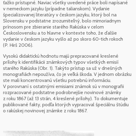
ťažko prístupné. Naviac všetky uvedené práce boli napísané
v nemeckom jazyku (prípadne talianskom). Vydanie
špecializovanej literatúry v českom jazyku, ktorý bol na
Slovensku v podstatne zrozumiteľný, bolo mimoriadnym
prínosom pre zbieranie starého Rakúska v celom
Československu a to hlavne v kontexte toho, že ďalšie
vydanie v českom jazyku vyšlo až po skoro 60-tich rokoch
(P. Hirš 2006).
Vysokú didaktickú hodnotu majú prepracované kreslené
prílohy k identifikácii známkových typov všetkých emisií
starého Rakúska (Obr. 1). Takýto prístup sa už v dnešných
monografiách nepoužíva, čo je veľká škoda. V jednom obrázku
ste mali koncentrovanú všetku potrebnú informáciu.
V porovnaní s ostatnými emisiami známok sú v monografii
rozpracované podstatne podrobnejšie novinové známky
z roku 1867 (až 13 strán, 4 kreslené prílohy). To dokumentuje
publikované fakty, podľa ktorých vypracoval špeciálnu štúdiu
o rakúskej novinovej známke z roku 1867.