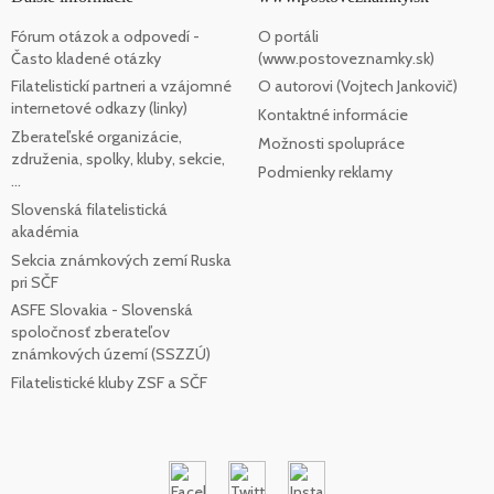
Fórum otázok a odpovedí -
O portáli
Často kladené otázky
(www.postoveznamky.sk)
Filatelistickí partneri a vzájomné
O autorovi (Vojtech Jankovič)
internetové odkazy (linky)
Kontaktné informácie
Zberateľské organizácie,
Možnosti spolupráce
združenia, spolky, kluby, sekcie,
Podmienky reklamy
...
Slovenská filatelistická
akadémia
Sekcia známkových zemí Ruska
pri SČF
ASFE Slovakia - Slovenská
spoločnosť zberateľov
známkových území (SSZZÚ)
Filatelistické kluby ZSF a SČF