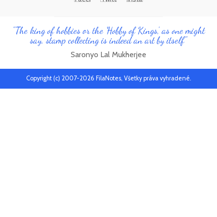
"The king of hobbies or the 'Hobby of Kings', as one might
say, stamp collecting is indeed an art by itself"
Saronyo Lal Mukherjee
Copyright (c) 2007-2026 FilaNotes, Všetky práva vyhradené.