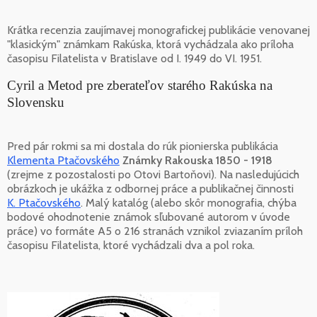
Krátka recenzia zaujímavej monografickej publikácie venovanej
"klasickým" známkam Rakúska, ktorá vychádzala ako príloha
časopisu Filatelista v Bratislave od I. 1949 do VI. 1951.
Cyril a Metod pre zberateľov starého Rakúska na
Slovensku
Pred pár rokmi sa mi dostala do rúk pionierska publikácia
Klementa Ptačovského
Známky Rakouska 1850 - 1918
(zrejme z pozostalosti po Otovi Bartoňovi). Na nasledujúcich
obrázkoch je ukážka z odbornej práce a publikačnej činnosti
K. Ptačovského
. Malý katalóg (alebo skôr monografia, chýba
bodové ohodnotenie známok sľubované autorom v úvode
práce) vo formáte A5 o 216 stranách vznikol zviazaním príloh
časopisu Filatelista, ktoré vychádzali dva a pol roka.