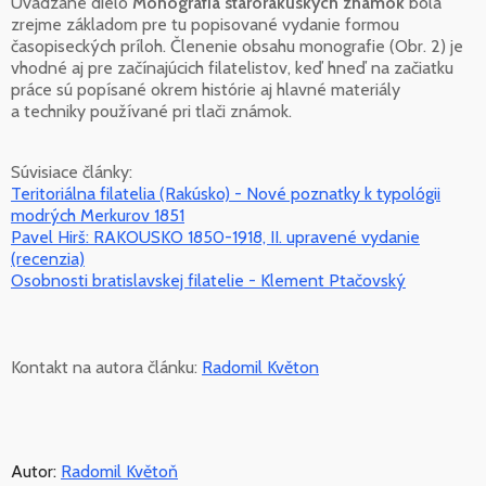
Uvádzané dielo
Monografia starorakúskych známok
bola
zrejme základom pre tu popisované vydanie formou
časopiseckých príloh. Členenie obsahu monografie (Obr. 2) je
vhodné aj pre začínajúcich filatelistov, keď hneď na začiatku
práce sú popísané okrem histórie aj hlavné materiály
a techniky používané pri tlači známok.
Súvisiace články:
Teritoriálna filatelia (Rakúsko) - Nové poznatky k typológii
modrých Merkurov 1851
Pavel Hirš: RAKOUSKO 1850-1918, II. upravené vydanie
(recenzia)
Osobnosti bratislavskej filatelie - Klement Ptačovský
Kontakt na autora článku:
Radomil Květon
Autor:
Radomil Květoň