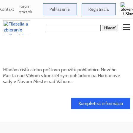
Fórum
Kontakt
Prihlásenie
Registrácia
otázok
Hľadám pohľadnicu Nového Mesta nad
Váhom s pohľadom na Hurbanove sady
Hľadám čistú alebo poštovo použitú pohľadnicu Nového
Mesta nad Váhom s konkrétnym pohľadom na Hurbanove
sady v Novom Meste nad Váhom...
20. 05. 2026
Kompletná informácia