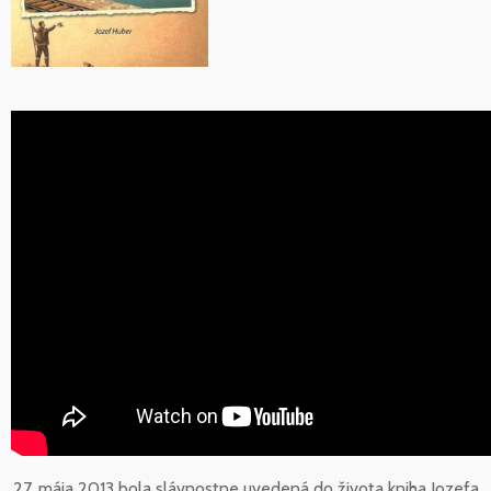
27. mája 2013 bola slávnostne uvedená do života kniha Jozefa