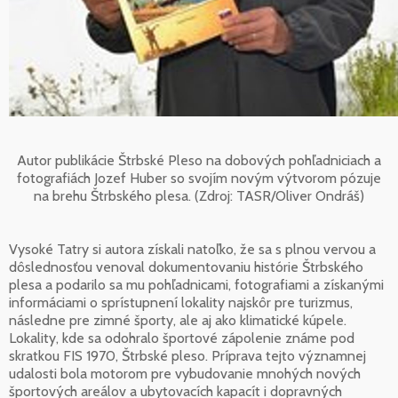
Autor publikácie Štrbské Pleso na dobových pohľadniciach a
fotografiách Jozef Huber so svojím novým výtvorom pózuje
na brehu Štrbského plesa. (Zdroj: TASR/Oliver Ondráš)
Vysoké Tatry si autora získali natoľko, že sa s plnou vervou a
dôslednosťou venoval dokumentovaniu histórie Štrbského
plesa a podarilo sa mu pohľadnicami, fotografiami a získanými
informáciami o sprístupnení lokality najskôr pre turizmus,
následne pre zimné športy, ale aj ako klimatické kúpele.
Lokality, kde sa odohralo športové zápolenie známe pod
skratkou FIS 1970, Štrbské pleso. Príprava tejto významnej
udalosti bola motorom pre vybudovanie mnohých nových
športových areálov a ubytovacích kapacít i dopravných