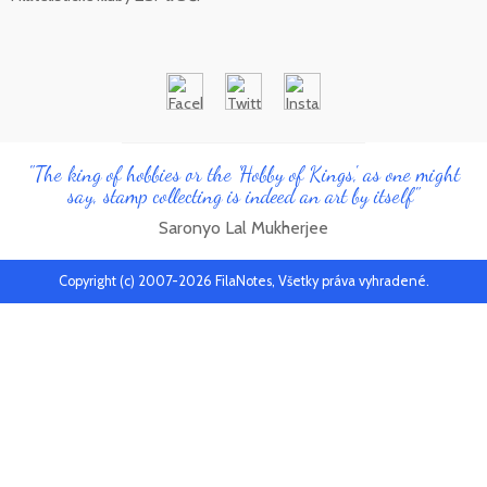
"The king of hobbies or the 'Hobby of Kings', as one might
say, stamp collecting is indeed an art by itself"
Saronyo Lal Mukherjee
Copyright (c) 2007-2026 FilaNotes, Všetky práva vyhradené.