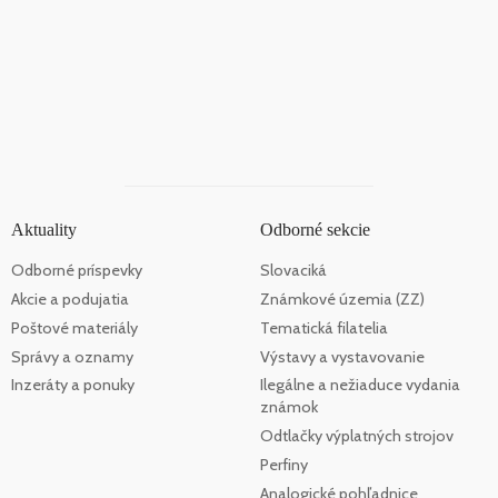
Aktuality
Odborné sekcie
Odborné príspevky
Slovaciká
Akcie a podujatia
Známkové územia (ZZ)
Poštové materiály
Tematická filatelia
Správy a oznamy
Výstavy a vystavovanie
Inzeráty a ponuky
Ilegálne a nežiaduce vydania
známok
Odtlačky výplatných strojov
Perfiny
Analogické pohľadnice