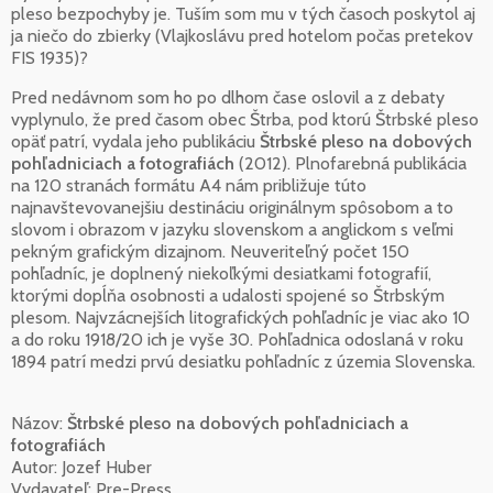
pleso bezpochyby je. Tuším som mu v tých časoch poskytol aj
ja niečo do zbierky (Vlajkoslávu pred hotelom počas pretekov
FIS 1935)?
Pred nedávnom som ho po dlhom čase oslovil a z debaty
vyplynulo, že pred časom obec Štrba, pod ktorú Štrbské pleso
opäť patrí, vydala jeho publikáciu
Štrbské pleso na dobových
pohľadniciach a fotografiách
(2012). Plnofarebná publikácia
na 120 stranách formátu A4 nám približuje túto
najnavštevovanejšiu destináciu originálnym spôsobom a to
slovom i obrazom v jazyku slovenskom a anglickom s veľmi
pekným grafickým dizajnom. Neuveriteľný počet 150
pohľadníc, je doplnený niekoľkými desiatkami fotografií,
ktorými dopĺňa osobnosti a udalosti spojené so Štrbským
plesom. Najvzácnejších litografických pohľadníc je viac ako 10
a do roku 1918/20 ich je vyše 30. Pohľadnica odoslaná v roku
1894 patrí medzi prvú desiatku pohľadníc z územia Slovenska.
Názov:
Štrbské pleso na dobových pohľadniciach a
fotografiách
Autor: Jozef Huber
Vydavateľ: Pre-Press