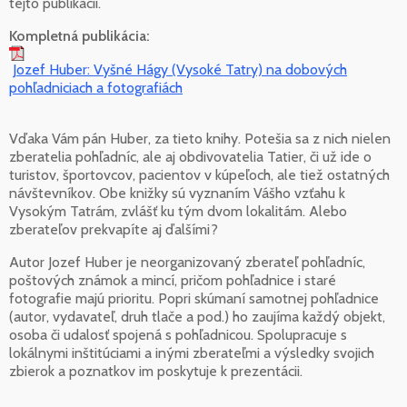
tejto publikácii.
Kompletná publikácia:
Jozef Huber: Vyšné Hágy (Vysoké Tatry) na dobových
pohľadniciach a fotografiách
Vďaka Vám pán Huber, za tieto knihy. Potešia sa z nich nielen
zberatelia pohľadníc, ale aj obdivovatelia Tatier, či už ide o
turistov, športovcov, pacientov v kúpeľoch, ale tiež ostatných
návštevníkov. Obe knižky sú vyznaním Vášho vzťahu k
Vysokým Tatrám, zvlášť ku tým dvom lokalitám. Alebo
zberateľov prekvapíte aj ďalšími?
Autor Jozef Huber je neorganizovaný zberateľ pohľadníc,
poštových známok a mincí, pričom pohľadnice i staré
fotografie majú prioritu. Popri skúmaní samotnej pohľadnice
(autor, vydavateľ, druh tlače a pod.) ho zaujíma každý objekt,
osoba či udalosť spojená s pohľadnicou. Spolupracuje s
lokálnymi inštitúciami a inými zberateľmi a výsledky svojich
zbierok a poznatkov im poskytuje k prezentácii.