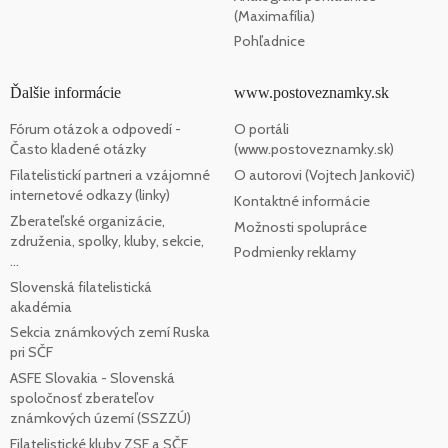
(Maximafília)
Pohľadnice
Ďalšie informácie
www.postoveznamky.sk
Fórum otázok a odpovedí -
O portáli
Často kladené otázky
(www.postoveznamky.sk)
Filatelistickí partneri a vzájomné
O autorovi (Vojtech Jankovič)
internetové odkazy (linky)
Kontaktné informácie
Zberateľské organizácie,
Možnosti spolupráce
združenia, spolky, kluby, sekcie,
Podmienky reklamy
...
Slovenská filatelistická
akadémia
Sekcia známkových zemí Ruska
pri SČF
ASFE Slovakia - Slovenská
spoločnosť zberateľov
známkových území (SSZZÚ)
Filatelistické kluby ZSF a SČF