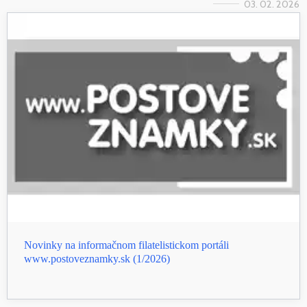
03. 02. 2026
Novinky na informačnom filatelistickom portáli
www.postoveznamky.sk (1/2026)