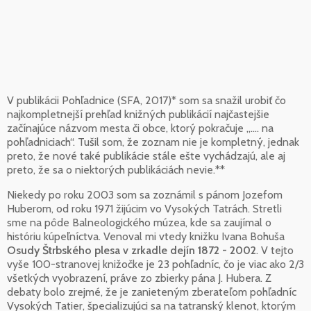
V publikácii Pohľadnice (SFA, 2017)* som sa snažil urobiť čo
najkompletnejší prehľad knižných publikácií najčastejšie
začínajúce názvom mesta či obce, ktorý pokračuje „.... na
pohľadniciach“. Tušil som, že zoznam nie je kompletný, jednak
preto, že nové také publikácie stále ešte vychádzajú, ale aj
preto, že sa o niektorých publikáciách nevie.**
Niekedy po roku 2003 som sa zoznámil s pánom Jozefom
Huberom, od roku 1971 žijúcim vo Vysokých Tatrách. Stretli
sme na pôde Balneologického múzea, kde sa zaujímal o
históriu kúpeľníctva. Venoval mi vtedy knižku Ivana Bohuša
Osudy Štrbského plesa v zrkadle dejín 1872 - 2002
. V tejto
vyše 100-stranovej knižočke je 23 pohľadníc, čo je viac ako 2/3
všetkých vyobrazení, práve zo zbierky pána J. Hubera. Z
debaty bolo zrejmé, že je zanieteným zberateľom pohľadníc
Vysokých Tatier, špecializujúci sa na tatranský klenot, ktorým