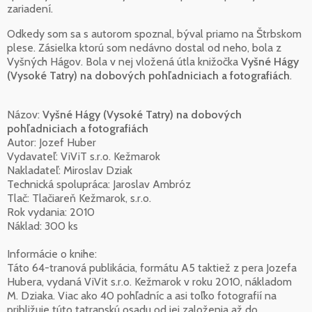
zariadení.
Odkedy som sa s autorom spoznal, býval priamo na Štrbskom
plese. Zásielka ktorú som nedávno dostal od neho, bola z
Vyšných Hágov. Bola v nej vložená útla knižočka
Vyšné Hágy
(Vysoké Tatry) na dobových pohľadniciach a fotografiách
.
Názov:
Vyšné Hágy (Vysoké Tatry) na dobových
pohľadniciach a fotografiách
Autor: Jozef Huber
Vydavateľ: ViViT s.r.o. Kežmarok
Nakladateľ: Miroslav Dziak
Technická spolupráca: Jaroslav Ambróz
Tlač: Tlačiareň Kežmarok, s.r.o.
Rok vydania: 2010
Náklad: 300 ks
Informácie o knihe:
Táto 64-tranová publikácia, formátu A5 taktiež z pera Jozefa
Hubera, vydaná ViVit s.r.o. Kežmarok v roku 2010, nákladom
M. Dziaka. Viac ako 40 pohľadníc a asi toľko fotografií na
približuje túto tatranskú osadu od jej založenia až do