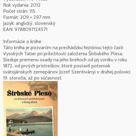
Rok vydania: 2012
Počet strán: 115
Formát: 209 × 297 mm
Jazyk: anglický, slovenský
EAN: 9788097124571
Informácie o knihe:
Táto kniha je pozvaním na prechádzku históriou tejto časti
Vysokých Tatier pri príležitosti založenia Štrbského Plesa.
Sleduje premenu osady na jeho brehoch od jej vzniku v roku
1872, od prvých prístreškov, ktoré postavil potomok
svätojánskych zemepánov Jozef Szentiványi v druhej polovici
19. storočia, až po súčasnosť.