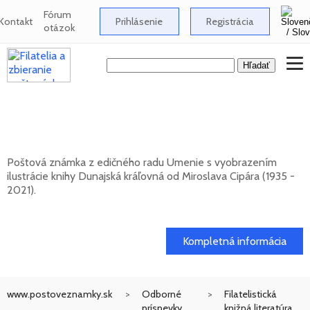
Fórum
Kontakt
Prihlásenie
Registrácia
otázok
UMENIE: Miroslav Cipár (1935 - 2021) -
Dunajská kráľovná
Poštová známka z edičného radu Umenie s vyobrazením
ilustrácie knihy Dunajská kráľovná od Miroslava Cipára (1935 -
2021).
20. 11. 2026 -
Kompletná informácia
www.postoveznamky.sk
Odborné
Filatelistická
príspevky
knižná literatúra