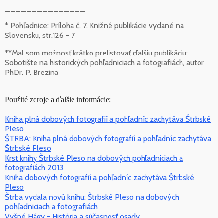
_______________
* Pohľadnice: Príloha č. 7. Knižné publikácie vydané na
Slovensku, str.126 - 7
**Mal som možnosť krátko prelistovať ďalšiu publikáciu:
Sobotište na historických pohľadniciach a fotografiách, autor
PhDr. P. Brezina
Použité zdroje a ďalšie informácie:
Kniha plná dobových fotografií a pohľadníc zachytáva Štrbské
Pleso
ŠTRBA: Kniha plná dobových fotografií a pohľadníc zachytáva
Štrbské Pleso
Krst knihy Štrbské Pleso na dobových pohľadniciach a
fotografiách 2013
Kniha dobových fotografií a pohľadníc zachytáva Štrbské
Pleso
Štrba vydala novú knihu: Štrbské Pleso na dobových
pohľadniciach a fotografiách
Vyšné Hágy - História a súčasnosť osady