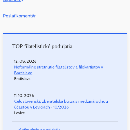
Poslať komentár
TOP filatelistické podujatia
12. 08. 2026
Neformálne stretnutie filatelistov a filokartistov v
Bratislave
Bratislava
11. 10. 2026
Celoslovenská zberateľská burza s medzinárodnou
účasťou v Leviciach - 10/2026
Levice
... všetky akcie a podujatia