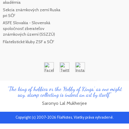
akadémia
Sekcia známkových zemí Ruska
pri SČF
ASFE Slovakia - Slovenská
spoločnosť zberateľov
známkových území (SSZZÚ)
Filatelistické kluby ZSF a SČF
"The king of hobbies or the 'Hobby of Kings', as one might
say, stamp collecting is indeed an art by itself"
Saronyo Lal Mukherjee
Copyright (c) 2007-2026 FilaNotes, Všetky práva vyhradené.