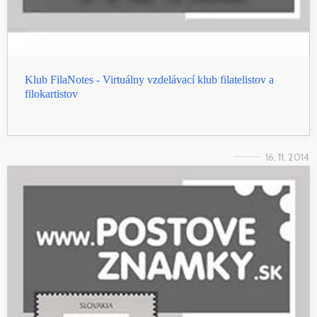
Klub FilaNotes - Virtuálny vzdelávací klub filatelistov a
filokartistov
16. 11. 2014