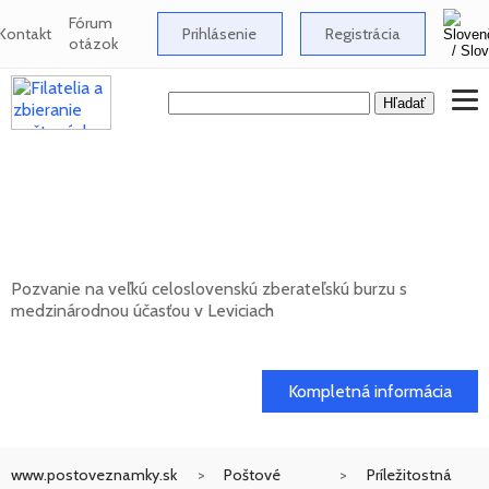
Fórum
Kontakt
Prihlásenie
Registrácia
otázok
Celoslovenská zberateľská burza s
medzinárodnou účasťou v Leviciach -
10/2026
Pozvanie na veľkú celoslovenskú zberateľskú burzu s
medzinárodnou účasťou v Leviciach
11. 10. 2026
Kompletná informácia
www.postoveznamky.sk
Poštové
Príležitostná