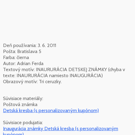
Deň používania: 3. 6. 2011
Pošta: Bratislava 5
Farba: čierna
Autor: Adrian Ferda
Textový motív: INAURURÁCIA DETSKEJ ZNÁMKY (chyba v
texte: INAURURÁCIA namiesto INAUGURÁCIA)
Obrazový motív: Tri ceruzky.
Súvisiace materiály:
Poštová známka
Detská kresba (s personalizovaným kupónom)
Súvisiace podujatia:
Inaugurácia známky Detská kresba (s personalizovaným
kupónom)