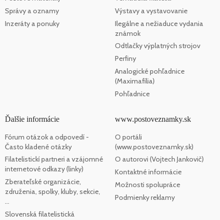
Správy a oznamy
Výstavy a vystavovanie
Inzeráty a ponuky
Ilegálne a nežiaduce vydania
známok
Odtlačky výplatných strojov
Perfiny
Analogické pohľadnice
(Maximafília)
Pohľadnice
Ďalšie informácie
www.postoveznamky.sk
Fórum otázok a odpovedí -
O portáli
Často kladené otázky
(www.postoveznamky.sk)
Filatelistickí partneri a vzájomné
O autorovi (Vojtech Jankovič)
internetové odkazy (linky)
Kontaktné informácie
Zberateľské organizácie,
Možnosti spolupráce
združenia, spolky, kluby, sekcie,
Podmienky reklamy
...
Slovenská filatelistická