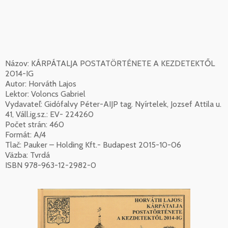
Názov: KÁRPÁTALJA POSTATÖRTÉNETE A KEZDETEKTŐL
2014-IG
Autor: Horváth Lajos
Lektor: Voloncs Gabriel
Vydavateľ: Gidófalvy Péter-AIJP tag. Nyírtelek, Jozsef Attila u.
41, Váll.ig.sz.: EV- 224260
Počet strán: 460
Formát: A/4
Tlač: Pauker – Holding Kft.- Budapest 2015-10-06
Väzba: Tvrdá
ISBN 978-963-12-2982-0