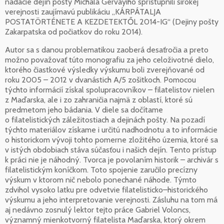
nadácie dejín pošty Michala Gervayiho sprístupnili širokej
verejnosti zaujímavú publikáciu „KÁRPÁTALJA
POSTATÖRTÉNETE A KEZDETEKTŐL 2014-IG“ (Dejiny pošty
Zakarpatska od počiatkov do roku 2014).
Autor sa s danou problematikou zaoberá desaťročia a preto
možno považovať túto monografiu za jeho celoživotné dielo,
ktorého čiastkové výsledky výskumu boli zverejňované od
roku 2005 – 2012 v dvanástich A/5 zošitkoch. Pomocou
týchto informácií získal spolupracovníkov – filatelistov nielen
z Maďarska, ale i zo zahraničia najmä z oblastí, ktoré sú
predmetom jeho bádania. V diele sa dočítame
o filatelistických záležitostiach a dejinách pošty. Na pozadí
týchto materiálov získame i určitú nadhodnotu a to informácie
o historickom vývoji tohto pomerne zložitého územia, ktoré sa
v istých obdobiach stáva súčasťou i našich dejín. Tento prístup
k práci nie je náhodný. Tvorca je povolaním historik – archivár s
filatelistickým koníčkom. Toto spojenie zaručilo precízny
výskum v ktorom nič nebolo ponechané náhode. Týmto
zdvihol vysoko latku pre odvetvie filatelisticko–historického
výskumu a jeho interpretovanie verejnosti. Zásluhu na tom má
aj nedávno zosnulý lektor tejto práce Gabriel Voloncs,
významný mienkotvorný filatelista Maďarska, ktorý okrem