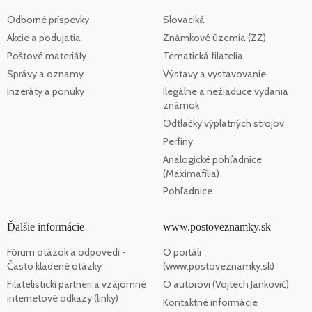
Odborné príspevky
Slovaciká
Akcie a podujatia
Známkové územia (ZZ)
Poštové materiály
Tematická filatelia
Správy a oznamy
Výstavy a vystavovanie
Inzeráty a ponuky
Ilegálne a nežiaduce vydania
známok
Odtlačky výplatných strojov
Perfiny
Analogické pohľadnice
(Maximafília)
Pohľadnice
Ďalšie informácie
www.postoveznamky.sk
Fórum otázok a odpovedí -
O portáli
Často kladené otázky
(www.postoveznamky.sk)
Filatelistickí partneri a vzájomné
O autorovi (Vojtech Jankovič)
internetové odkazy (linky)
Kontaktné informácie