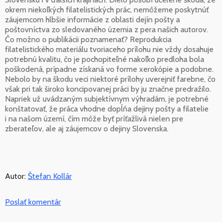
okrem niekoľkých filatelistických prác, nemôžeme poskytnúť
záujemcom hlbšie informácie z oblasti dejín pošty a
poštovníctva zo sledovaného územia z pera našich autorov.
Čo možno o publikácii poznamenať? Reprodukcia
filatelistického materiálu tvoriaceho prílohu nie vždy dosahuje
potrebnú kvalitu, čo je pochopiteľné nakoľko predloha bola
poškodená, prípadne získaná vo forme xerokópie a podobne.
Nebolo by na škodu veci niektoré prílohy uverejniť farebne, čo
však pri tak široko koncipovanej práci by ju značne predražilo.
Napriek už uvádzaným subjektívnym výhradám, je potrebné
konštatovať, že práca vhodne dopĺňa dejiny pošty a filatelie
i na našom území, čím môže byť príťažlivá nielen pre
zberateľov, ale aj záujemcov o dejiny Slovenska.
Autor:
Štefan Kollár
Poslať komentár