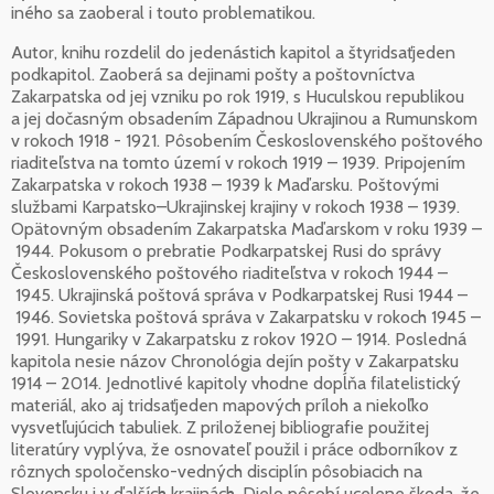
iného sa zaoberal i touto problematikou.
Autor, knihu rozdelil do jedenástich kapitol a štyridsaťjeden
podkapitol. Zaoberá sa dejinami pošty a poštovníctva
Zakarpatska od jej vzniku po rok 1919, s Huculskou republikou
a jej dočasným obsadením Západnou Ukrajinou a Rumunskom
v rokoch 1918 - 1921. Pôsobením Československého poštového
riaditeľstva na tomto území v rokoch 1919 – 1939. Pripojením
Zakarpatska v rokoch 1938 – 1939 k Maďarsku. Poštovými
službami Karpatsko–Ukrajinskej krajiny v rokoch 1938 – 1939.
Opätovným obsadením Zakarpatska Maďarskom v roku 1939 –
1944. Pokusom o prebratie Podkarpatskej Rusi do správy
Československého poštového riaditeľstva v rokoch 1944 –
1945. Ukrajinská poštová správa v Podkarpatskej Rusi 1944 –
1946. Sovietska poštová správa v Zakarpatsku v rokoch 1945 –
1991. Hungariky v Zakarpatsku z rokov 1920 – 1914. Posledná
kapitola nesie názov Chronológia dejín pošty v Zakarpatsku
1914 – 2014. Jednotlivé kapitoly vhodne dopĺňa filatelistický
materiál, ako aj tridsaťjeden mapových príloh a niekoľko
vysvetľujúcich tabuliek. Z priloženej bibliografie použitej
literatúry vyplýva, že osnovateľ použil i práce odborníkov z
rôznych spoločensko-vedných disciplín pôsobiacich na
Slovensku i v ďalších krajinách. Dielo pôsobí ucelene škoda, že