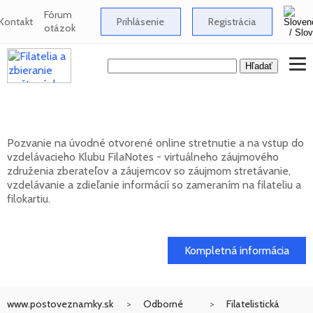
Fórum
Kontakt
Prihlásenie
Registrácia
otázok
Klub FilaNotes otvára nový ročník 2026
Pozvanie na úvodné otvorené online stretnutie a na vstup do
vzdelávacieho Klubu FilaNotes - virtuálneho záujmového
združenia zberateľov a záujemcov so záujmom stretávanie,
vzdelávanie a zdieľanie informácií so zameraním na filateliu a
filokartiu.
17. 02. 2026
Kompletná informácia
www.postoveznamky.sk
Odborné
Filatelistická