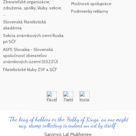
Zberateľské organizácie,
Možnosti spolupráce
združenia, spolky, kluby, sekcie,
Podmienky reklamy
...
Slovenská filatelistická
akadémia
Sekcia známkových zemí Ruska
pri SČF
ASFE Slovakia - Slovenská
spoločnosť zberateľov
známkových území (SSZZÚ)
Filatelistické kluby ZSF a SČF
"The king of hobbies or the 'Hobby of Kings', as one might
say, stamp collecting is indeed an art by itself"
Saronyo Lal Mukherjee