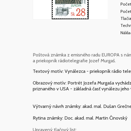
Počet
Počet
Tlači
Techn
Nákl
Poštová známka z emisného radu EUROPA s nám
a priekopník rádiotelegrafie Jozef Murgaš.
Textový motív: Vynálezca - priekopník rádio te
Obrazový motív: Portrét Jozefa Murgaša vychádza 
priznaného v USA - základná časť vynálezu jeho 
Výtvarný návrh známky: akad. mal. Dušan Grečn
Rytina známky: Doc. akad. mal. Martin Činovský
Upravený tlačový list: