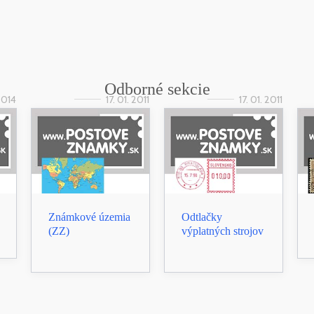
Odborné sekcie
 2014
17. 01. 2011
17. 01. 2011
Známkové územia
Odtlačky
(ZZ)
výplatných strojov