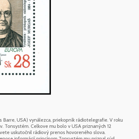
es Barre, USA) vynálezca, priekopník rádiotelegrafie. V roku
zv. Tonsystém. Celkove mu bolo v USA priznaných 12
svete uskutočnil rádiový prenos hovoreného slova.
enose informácií princípom Tonsystém mu priznal súd