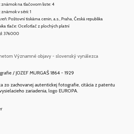
 známok na tlačovom liste: 4
 známok v sérii: 1
areň: Poštovní tiskárna cenin, a.s., Praha, Česká republika
ika tlače: Oceľotlač z plochých platní
ad: 376000
etom Významné objavy - slovenský vynálezca
legrafie / JOZEF MURGAŠ 1864 - 1929
zo zachovanej autentickej fotografie, citácia z patentu
vysielacieho zariadenia, logo EUROPA.
er