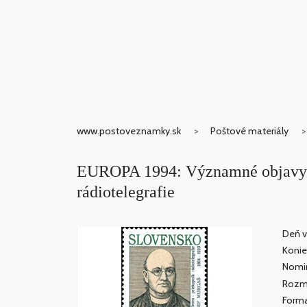
www.postoveznamky.sk
Poštové materiály
EUROPA 1994: Významné objavy -
rádiotelegrafie
Deň v
Konie
Nomin
Rozm
Forma