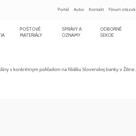
Portál
Autor
Kontakt
Fórum otázok
POŠTOVÉ
SPRÁVY A
ODBORNÉ
IA
MATERIÁLY
OZNAMY
SEKCIE
dom na filiálku Slovenskej banky
liny s konkrétnym pohľadom na filiálku Slovenskej banky v Žiline.