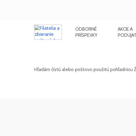
ODBORNÉ
AKCIE A
PRÍSPEVKY
PODUJAT
Hľadám pohľadnicu Žiliny s pohľa
Hľadám čistú alebo poštovo použitú pohľadnicu Ži
20. 05. 2026