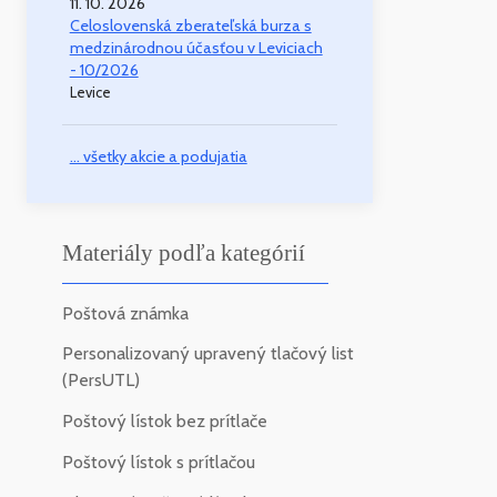
11. 10. 2026
Celoslovenská zberateľská burza s
medzinárodnou účasťou v Leviciach
- 10/2026
Levice
... všetky akcie a podujatia
Materiály podľa kategórií
Poštová známka
Personalizovaný upravený tlačový list
(PersUTL)
Poštový lístok bez prítlače
Poštový lístok s prítlačou