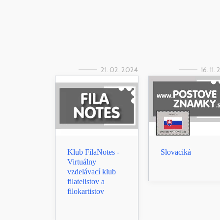
21. 02. 2024
16. 11.
Klub FilaNotes -
Slovaciká
Virtuálny
vzdelávací klub
filatelistov a
filokartistov