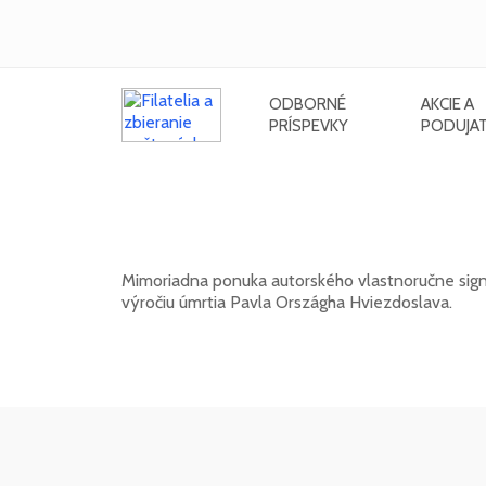
ODBORNÉ
AKCIE A
PRÍSPEVKY
PODUJAT
Signovaný grafický list Rudolfa C
Hviezdoslava
Mimoriadna ponuka autorského vlastnoručne signo
výročiu úmrtia Pavla Országha Hviezdoslava.
01. 03. 2026