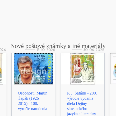
Nové poštové známky a iné materiály
2026
13. 10. 2026
30. 06. 2026
Osobnosti: Martin
P. J. Šafárik - 200.
Ťapák (1926 -
výročie vydania
2015) - 100.
diela Dejiny
výročie narodenia
slovanského
jazyka a literatúry