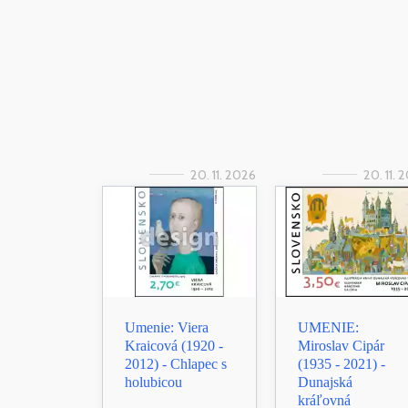
20. 11. 2026
20. 11. 
Umenie: Viera
UMENIE:
Kraicová (1920 -
Miroslav Cipár
2012) - Chlapec s
(1935 - 2021) -
holubicou
Dunajská
kráľovná