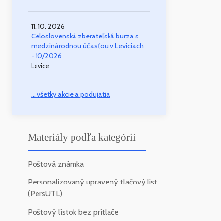
11. 10. 2026
Celoslovenská zberateľská burza s
medzinárodnou účasťou v Leviciach
- 10/2026
Levice
... všetky akcie a podujatia
Materiály podľa kategórií
Poštová známka
Personalizovaný upravený tlačový list
(PersUTL)
Poštový lístok bez prítlače