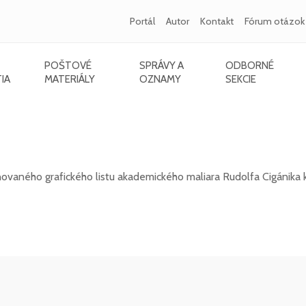
Portál
Autor
Kontakt
Fórum otázok
POŠTOVÉ
SPRÁVY A
ODBORNÉ
IA
MATERIÁLY
OZNAMY
SEKCIE
igánika - 105. výročie úmrtia Pavla Országha
vaného grafického listu akademického maliara Rudolfa Cigánika k