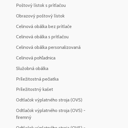
Poštový lístok s prítlačou
Obrazový poštový lístok
Celinová obálka bez prítlače
Celinová obálka s prítlačou
Celinová obálka personalizovaná
Celinová pohľadnica
Služobná obálka
Príležitostná pečiatka
Príležitostný kašet
Odtlačok výplatného stroja (OVS)
Odtlačok výplatného stroja (OVS) -
firemný
Odtlačok výplatného stroja (OVS) -