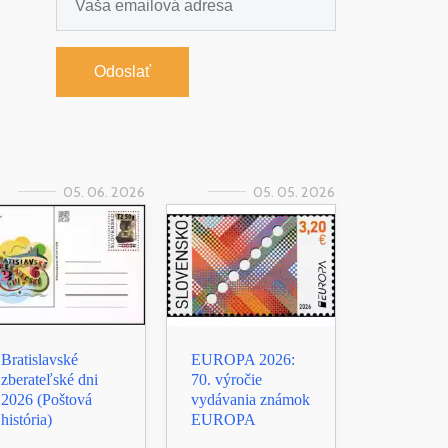
Odoslať
05. 06. 2026
05. 05. 2026
Bratislavské
EUROPA 2026:
zberateľské dni
70. výročie
2026 (Poštová
vydávania známok
história)
EUROPA