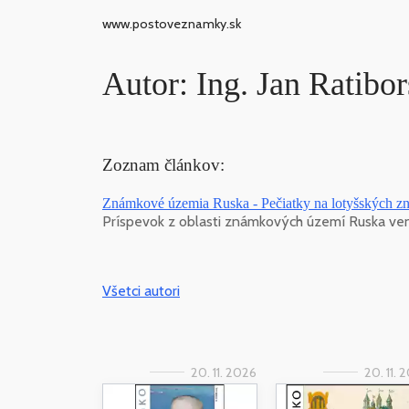
www.postoveznamky.sk
Autor: Ing. Jan Ratibo
Zoznam článkov:
Známkové územia Ruska - Pečiatky na lotyšských 
Príspevok z oblasti známkových území Ruska ve
Všetci autori
20. 11. 2026
20. 11. 