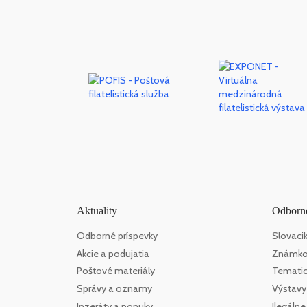
Aktuality
Odborné
Odborné príspevky
Slovaci
Akcie a podujatia
Známko
Poštové materiály
Tematick
Správy a oznamy
Výstavy
Inzeráty a ponuky
Ilegáln