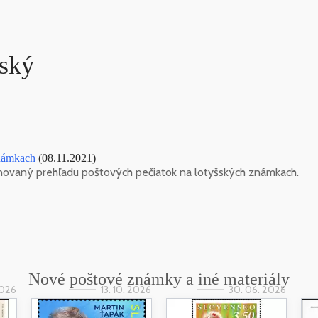
rský
známkach
(08.11.2021)
novaný prehľadu poštových pečiatok na lotyšských známkach.
Nové poštové známky a iné materiály
2026
13. 10. 2026
30. 06. 2026