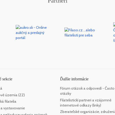
Partneri
 sekcie
Ďalšie informácie
ká
Fórum otázok a odpovedí - Často
otázky
vé územia (ZZ)
Filatelistickí partneri a vzájomné
á filatelia
internetové odkazy (linky)
 a vystavovanie
Zberateľské organizácie, združeni
e a nežiaduce vydania známok