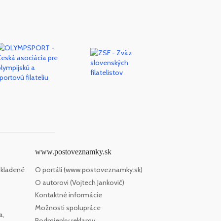
www.postoveznamky.sk
 kladené
O portáli (www.postoveznamky.sk)
O autorovi (Vojtech Jankovič)
Kontaktné informácie
Možnosti spolupráce
a,
Podmienky reklamy