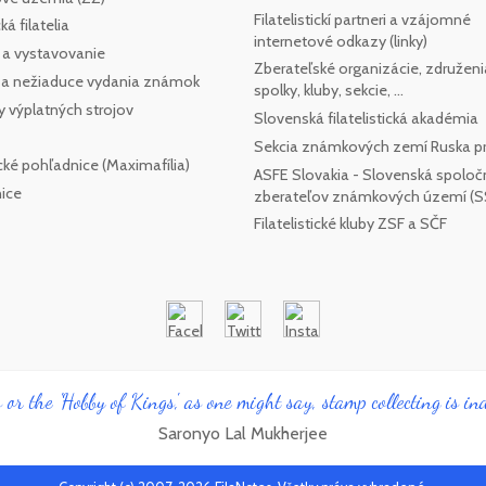
Filatelistickí partneri a vzájomné
á filatelia
internetové odkazy (linky)
 a vystavovanie
Zberateľské organizácie, združeni
e a nežiaduce vydania známok
spolky, kluby, sekcie, ...
y výplatných strojov
Slovenská filatelistická akadémia
Sekcia známkových zemí Ruska pr
cké pohľadnice (Maximafília)
ASFE Slovakia - Slovenská spoloč
ice
zberateľov známkových území (
Filatelistické kluby ZSF a SČF
 or the 'Hobby of Kings', as one might say, stamp collecting is ind
Saronyo Lal Mukherjee