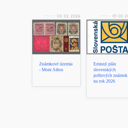
02. 02. 2026
01. 02. 
Známkové územia
Emisný plán
- Mont Athos
slovenských
poštových známok
na rok 2026