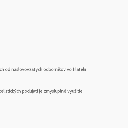
h od naslovovzatých odborníkov vo filatelii
telistických podujatí je zmysluplné využitie