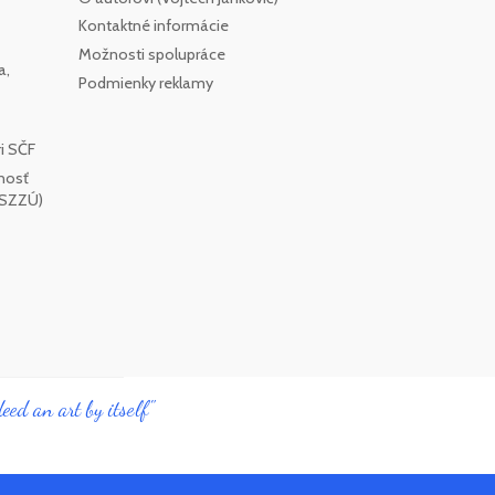
Kontaktné informácie
Možnosti spolupráce
a,
Podmienky reklamy
i SČF
nosť
SSZZÚ)
eed an art by itself"