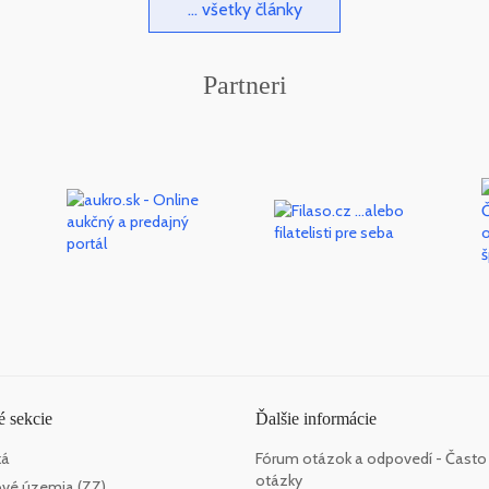
... všetky články
Partneri
 sekcie
Ďalšie informácie
ká
Fórum otázok a odpovedí - Často
otázky
vé územia (ZZ)