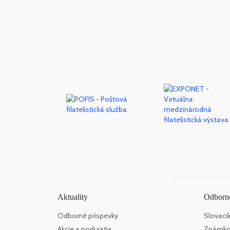
Aktuality
Odborné
Odborné príspevky
Slovaci
Akcie a podujatia
Známko