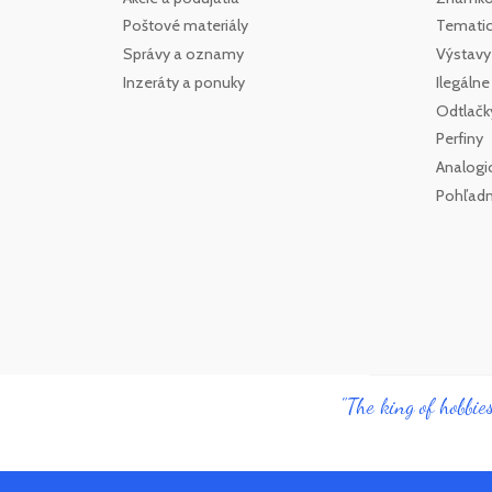
Poštové materiály
Tematick
Správy a oznamy
Výstavy
Inzeráty a ponuky
Ilegáln
Odtlačk
Perfiny
Analogi
Pohľadn
"The king of hobbies