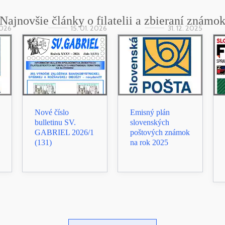
Najnovšie články o filatelii a zbieraní známo
2026
15. 01. 2026
31. 12. 2025
Nové číslo
Emisný plán
bulletinu SV.
slovenských
GABRIEL 2026/1
poštových známok
(131)
na rok 2025