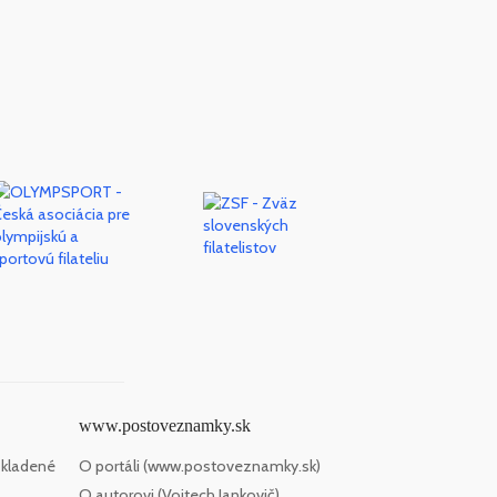
www.postoveznamky.sk
 kladené
O portáli (www.postoveznamky.sk)
O autorovi (Vojtech Jankovič)