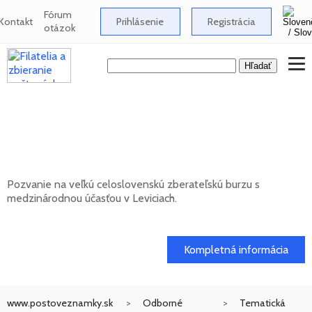
Fórum
Kontakt
Prihlásenie
Registrácia
otázok
Celoslovenská zberateľská burza s
medzinárodnou účasťou v Leviciach -
12/2026
Pozvanie na veľkú celoslovenskú zberateľskú burzu s
medzinárodnou účasťou v Leviciach.
13. 12. 2026
Kompletná informácia
www.postoveznamky.sk
Odborné
Tematická