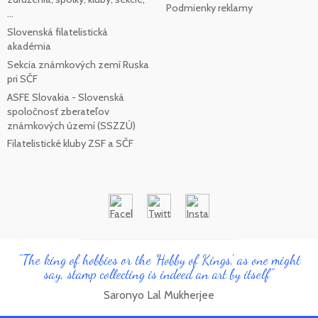
Podmienky reklamy
...
Slovenská filatelistická
akadémia
Sekcia známkových zemí Ruska
pri SČF
ASFE Slovakia - Slovenská
spoločnosť zberateľov
známkových území (SSZZÚ)
Filatelistické kluby ZSF a SČF
"The king of hobbies or the 'Hobby of Kings', as one might
say, stamp collecting is indeed an art by itself"
Saronyo Lal Mukherjee