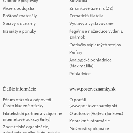
Odborné príspevky
Slovaciká
Akcie a podujatia
Známkové územia (ZZ)
Poštové materiály
Tematická filatelia
Správy a oznamy
Výstavy a vystavovanie
Inzeráty a ponuky
Ilegálne a nežiaduce vydania
známok
Odtlačky výplatných strojov
Perfiny
Analogické pohľadnice
(Maximafília)
Pohľadnice
Ďalšie informácie
www.postoveznamky.sk
Fórum otázok a odpovedí -
O portáli
Často kladené otázky
(www.postoveznamky.sk)
Filatelistickí partneri a vzájomné
O autorovi (Vojtech Jankovič)
internetové odkazy (linky)
Kontaktné informácie
Zberateľské organizácie,
Možnosti spolupráce
združenia, spolky, kluby, sekcie,