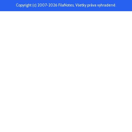
Copyright (c) 2007-2026 FilaNotes, Všetky práva vyhradené.