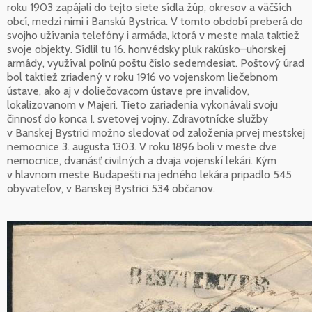
roku 1903 zapájali do tejto siete sídla žúp, okresov a väčších
obcí, medzi nimi i Banskú Bystrica. V tomto období preberá do
svojho užívania telefóny i armáda, ktorá v meste mala taktiež
svoje objekty. Sídlil tu 16. honvédsky pluk rakúsko–uhorskej
armády, využíval poľnú poštu číslo sedemdesiat. Poštový úrad
bol taktiež zriadený v roku 1916 vo vojenskom liečebnom
ústave, ako aj v doliečovacom ústave pre invalidov,
lokalizovanom v Majeri. Tieto zariadenia vykonávali svoju
činnosť do konca I. svetovej vojny. Zdravotnícke služby
v Banskej Bystrici možno sledovať od založenia prvej mestskej
nemocnice 3. augusta 1303. V roku 1896 boli v meste dve
nemocnice, dvanásť civilných a dvaja vojenskí lekári. Kým
v hlavnom meste Budapešti na jedného lekára pripadlo 545
obyvateľov, v Banskej Bystrici 534 občanov.