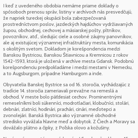
I keď z uvedeného obdobia nemáme priame doklady o
spôsoboch prenosu správ, listiny v archívoch nás presvedčujú,
že napriek tureckej okupácii bola zabezpečovaná
prostredníctvom poslov, jazdeckých hajdúchov vydržiavaných
župou, obchodnej, cechovej a mäsiarskej pošty, pltníkov,
povozníkov, atď., sledujúc ciele a osobné záujmy panovníkov,
ale aj existujúcej významnej infraštruktúry mesta, komunikácia
s okolitým svetom. Dokladom je korešpondencia medzi
Banskou Bystricou, Banskou Štiavnicou a Kremnicou z rokov
1542-1593, ktorá je uložená v archíve mesta Gdansk. Podobnú
korešpondenciu predpokladáme i medzi mestami v Nemecku,
a to Augsburgom, prípadne Hamburgom a inde.
Obyvatelia Banskej Bystrice sa od 16. storočia, vychádzajúc z
tradície 14. storočia zameriavali prevažne na remeslá a
obchod. V meste bolo päťdesiat cechov. Prominentnými
remeselníkmi boli súkenníci, modrotlačiari, klobučníci, stolári,
debnári, zlatníci, hodinári, prachári, cinári, meďotepci a
zvonolejári. Banská Bystrica ako významné obchodné
stredisko vyvážala hlavne meď a dobytok. Z Čiech a Moravy sa
dovážalo plátno a čipky, z Poľska olovo a kožušiny.