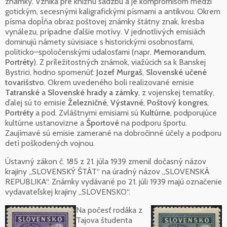
známky. Vzniká pre knižnú sadzbu a je kompromisom medzi
gotickým, secesnými kaligrafickými písmami a antikvou. Okrem
písma dopĺňa obraz poštovej známky štátny znak, kresba
vynálezu, prípadne ďalšie motívy. V jednotlivých emisiách
dominujú námety súvisiace s historickými osobnosťami,
politicko–spoločenskými udalosťami (napr.
Memorandum
,
Portréty
). Z príležitostných známok, viažúcich sa k Banskej
Bystrici, hodno spomenúť:
Jozef Murgaš
,
Slovenské učené
tovarišstvo
. Okrem uvedeného boli realizované emisie
Tatranské
a
Slovenské hrady a zámky
, z vojenskej tematiky,
ďalej sú to emisie
Železničné
,
Výstavné
,
Poštový kongres
,
Portréty
a pod. Zvláštnymi emisiami sú
Kultúrne
, podporujúce
kultúrne ustanovizne a
Športové
na podporu športu.
Zaujímavé sú emisie zamerané na dobročinné účely a podporu
detí poškodených vojnou.
Ústavný zákon č. 185 z 21. júla 1939 zmenil dočasný názov
krajiny „SLOVENSKÝ ŠTÁT“ na úradný názov „SLOVENSKÁ
REPUBLIKA“. Známky vydávané po 21. júli 1939 majú označenie
vydavateľskej krajiny „SLOVENSKO“.
Na počesť rodáka z
Tajova študenta