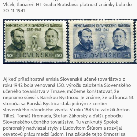
Vlček, tlačiareň HT Grafia Bratislava, platnosť známky bola do
30. 11. 1941.
Aj keď príležitostná emisia
Slovenské učené tovarišstvo
z
roku 1942 bola venovaná 150. výročiu založenia Slovenského
učeného tovarišstva v Trnave, môžeme konštatovať, že
nepriamo súvisí s Banskou Bystricou. Je známe, že od konca 18.
storočia sa Banská Bystrica stala jedným z centier
slovenského národného života. V roku 1845 tu založili Anton
Tilleš, Tomáš Hromada, Štefan Záhorský a ďalší, pobočku
Slovenského učeného tovarišstva. Tu vzniknutý Spolok
pohronský nadviazal styky s Ľudovítom Štúrom a rozvíjal
osvetovú prácu medzi ľudom. I na základe tejto činnosti sa