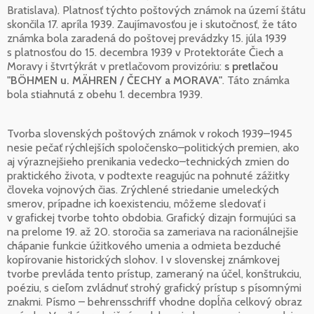
Bratislava). Platnosť týchto poštových známok na území štátu
skončila 17. apríla 1939. Zaujímavosťou je i skutočnosť, že táto
známka bola zaradená do poštovej prevádzky 15. júla 1939
s platnosťou do 15. decembra 1939 v Protektoráte Čiech a
Moravy i štvrtýkrát v pretlačovom provizóriu:
s pretlačou
"BÖHMEN u. MÄHREN / ČECHY a MORAVA"
. Táto známka
bola stiahnutá z obehu 1. decembra 1939.
Tvorba slovenských poštových známok v rokoch 1939–1945
nesie pečať rýchlejších spoločensko–politických premien, ako
aj výraznejšieho prenikania vedecko–technických zmien do
praktického života, v podtexte reagujúc na pohnuté zážitky
človeka vojnových čias. Zrýchlené striedanie umeleckých
smerov, prípadne ich koexistenciu, môžeme sledovať i
v grafickej tvorbe tohto obdobia. Grafický dizajn formujúci sa
na prelome 19. až 20. storočia sa zameriava na racionálnejšie
chápanie funkcie úžitkového umenia a odmieta bezduché
kopírovanie historických slohov. I v slovenskej známkovej
tvorbe prevláda tento prístup, zameraný na účel, konštrukciu,
poéziu, s cieľom zvládnuť strohý grafický prístup s písomnými
znakmi. Písmo – behrensschriff vhodne dopĺňa celkový obraz