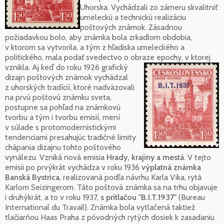
Uhorska. Vychádzali zo zámeru skvalitniť
umeleckú a technickú realizáciu
poštových známok. Zásadnou
požiadavkou bolo, aby známka bola zrkadlom obdobia,
v ktorom sa vytvorila, a tým z hľadiska umeleckého a
politického, mala podať svedectvo o obraze epochy, v ktorej
vznikla.
Aj keď do roku 1926 grafický
dizajn poštových známok vychádzal
z uhorských tradícií, ktoré nadväzovali
na prvú poštovú známku sveta,
postupne sa pohľad na známkovú
tvorbu a tým i tvorbu emisií, mení
v súlade s protomodernistickými
tendenciami presahujúc tradičné limity
chápania dizajnu tohto poštového
vynálezu. Vzniká nová emisia
Hrady, krajiny a mestá
. V tejto
emisii po prvýkrát vychádza v roku 1936
výplatná známka
Banská Bystrica
, realizovaná podľa návrhu Karla Vika, rytá
Karlom Seizingerom. Táto poštová známka sa na trhu objavuje
i druhýkrát, a to v roku 1937,
s prítlačou "B.I.T.1937"
(Bureau
International du Travail). Známka bola vytlačená taktiež
tlačiarňou Haas Praha z pôvodných rytých dosiek k zasadaniu