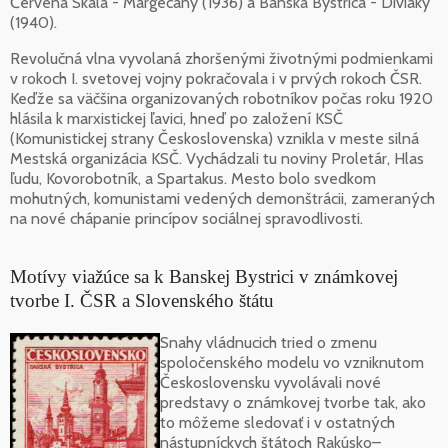
Červená Skala - Margecany (1936) a Banská Bystrica - Diviaky
(1940).
Revolučná vlna vyvolaná zhoršenými životnými podmienkami
v rokoch I. svetovej vojny pokračovala i v prvých rokoch ČSR.
Keďže sa väčšina organizovaných robotníkov počas roku 1920
hlásila k marxistickej ľavici, hneď po založení KSČ
(Komunistickej strany Československa) vznikla v meste silná
Mestská organizácia KSČ. Vychádzali tu noviny Proletár, Hlas
ľudu, Kovorobotník, a Spartakus. Mesto bolo svedkom
mohutných, komunistami vedených demonštrácii, zameraných
na nové chápanie princípov sociálnej spravodlivosti.
Motívy viažúce sa k Banskej Bystrici v známkovej
tvorbe I. ČSR a Slovenského štátu
Snahy vládnucich tried o zmenu
spoločenského modelu vo vzniknutom
Československu vyvolávali nové
predstavy o známkovej tvorbe tak, ako
to môžeme sledovať i v ostatných
nástupníckych štátoch Rakúsko–