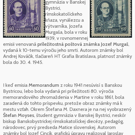
gymnázia v Banskej
Bystrici,
rímskokatolíckeho
kňaza, vynálezcu a
výtvarníka, Jozefa
Murgaša, bola v roku
1939, v rovnomennej
emisii venovaná
príležitostná poštová známka Jozef Murgaš
,
vydaná k 10-temu výročiu jeho smrti. Autorom známky bol
Andrej Kováčik, tlačiareň HT Grafia Bratislava, platnosť známky
bola do 30. 4. 1945.
I keď emisia
Memorandum
z roku 1941 nesúvisí s Banskou
Bystricou, lebo bola vydaná pri príležitosti 80. výročia
memorandového zhromaždenia v Martine v roku 1861, bola
zaradená do tohto príspevku, pretože obraz známky má k
mestu vzťah. Okrem Štefana M. Daxnera je na nej vyobrazený
Štefan Moyses
, študent gymnázia v Banskej Bystrici, neskôr
biskup Banskobystrickej rímskokatolíckej diecézy, pedagóg,
národovec, prvý predseda Matice slovenskej. Autorom
známky bol Jozef Cincík, grafickú úpravu realizoval Jaroslav