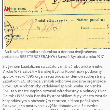
Balíková sprievodka s nálepkou a dennou dvojkruhovou
pečiatkou BESZTERCZEBANYA (Banská Bystrica) z roku 1917.
S vývinom kapitalizmu sa začalo vzmáhať robotnícke hnutie.
V roku 1872 založili v Banskej Bystrici Robotnícky podporný
spolok, v roku 1895 organizáciu Sociálno-demokratickej strany.
Začiatkom 20. storočia vznikali odborové sociálne organizácie,
v roku 1904 robotnícky vzdelávací spolok Snaha. Po vzniku
ČSR sa v meste naplno rozvinul národnostný a politický život.
Do roku 1928 bola Banská Bystrica sídlom župy. Mesto zostalo
hospodárskym a obchodným centrom, sídlom peňažných
ústavov. Jeho postavenie zvýšilo dobudovanie železnice