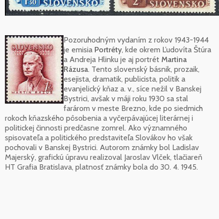
Pozoruhodným vydaním z rokov 1943-1944
je emisia
Portréty
, kde okrem Ľudovíta Štúra
a Andreja Hlinku je aj portrét
Martina
Rázusa
. Tento slovenský básnik, prozaik,
esejista, dramatik, publicista, politik a
evanjelický kňaz a. v., síce nežil v Banskej
Bystrici, avšak v máji roku 1930 sa stal
farárom v meste Brezno, kde po siedmich
rokoch kňazského pôsobenia a vyčerpávajúcej literárnej i
politickej činnosti predčasne zomrel. Ako významného
spisovateľa a politického predstaviteľa Slovákov ho však
pochovali v Banskej Bystrici. Autorom známky bol Ladislav
Majerský, grafickú úpravu realizoval Jaroslav Vlček, tlačiareň
HT Grafia Bratislava, platnosť známky bola do 30. 4. 1945.