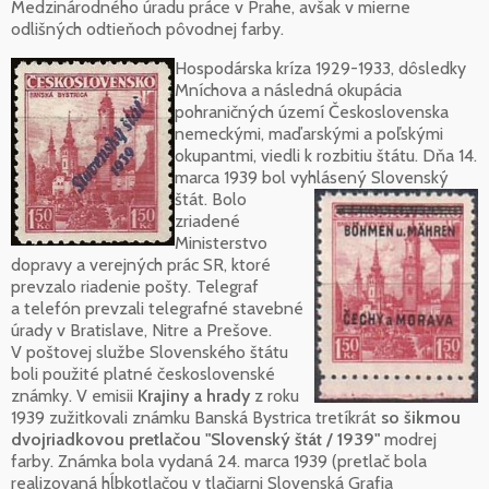
Medzinárodného úradu práce v Prahe, avšak v mierne
odlišných odtieňoch pôvodnej farby.
Hospodárska kríza 1929-1933, dôsledky
Mníchova a následná okupácia
pohraničných území Československa
nemeckými, maďarskými a poľskými
okupantmi, viedli k rozbitiu štátu. Dňa 14.
marca 1939 bol vyhlásený Slovenský
štát.
Bolo
zriadené
Ministerstvo
dopravy a verejných prác SR, ktoré
prevzalo riadenie pošty. Telegraf
a telefón prevzali telegrafné stavebné
úrady v Bratislave, Nitre a Prešove.
V poštovej službe Slovenského štátu
boli použité platné československé
známky. V emisii
Krajiny a hrady
z roku
1939 zužitkovali známku Banská Bystrica tretíkrát
so šikmou
dvojriadkovou pretlačou "Slovenský štát / 1939"
modrej
farby. Známka bola vydaná 24. marca 1939 (pretlač bola
realizovaná hĺbkotlačou v tlačiarni Slovenská Grafia