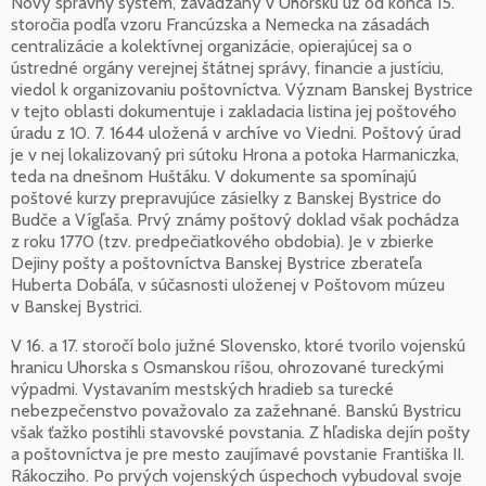
Nový správny systém, zavádzaný v Uhorsku už od konca 15.
storočia podľa vzoru Francúzska a Nemecka na zásadách
centralizácie a kolektívnej organizácie, opierajúcej sa o
ústredné orgány verejnej štátnej správy, financie a justíciu,
viedol k organizovaniu poštovníctva. Význam Banskej Bystrice
v tejto oblasti dokumentuje i zakladacia listina jej poštového
úradu z 10. 7. 1644 uložená v archíve vo Viedni. Poštový úrad
je v nej lokalizovaný pri sútoku Hrona a potoka Harmaniczka,
teda na dnešnom Huštáku. V dokumente sa spomínajú
poštové kurzy prepravujúce zásielky z Banskej Bystrice do
Budče a Vígľaša. Prvý známy poštový doklad však pochádza
z roku 1770 (tzv. predpečiatkového obdobia). Je v zbierke
Dejiny pošty a poštovníctva Banskej Bystrice zberateľa
Huberta Dobáľa, v súčasnosti uloženej v Poštovom múzeu
v Banskej Bystrici.
V 16. a 17. storočí bolo južné Slovensko, ktoré tvorilo vojenskú
hranicu Uhorska s Osmanskou ríšou, ohrozované tureckými
výpadmi. Vystavaním mestských hradieb sa turecké
nebezpečenstvo považovalo za zažehnané. Banskú Bystricu
však ťažko postihli stavovské povstania. Z hľadiska dejín pošty
a poštovníctva je pre mesto zaujímavé povstanie Františka II.
Rákocziho. Po prvých vojenských úspechoch vybudoval svoje