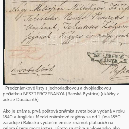
Predznámkové listy s jednoriadkovou a dvojriadkovou
pečiatkou BESZTERCZEBANYA (Banská Bystrica) (ukážky z
aukcie Darabanth).
Ako je známe, prvá poštová známka sveta bola vydaná v roku
1840 v Anglicku. Medzi známkové regióny sa od 1. júna 1850
zaraďuje i Rakúsko vydaním emisie známok platiacich na
celom území mocnárstva. Týmto sa stáva aj Slovensko, ako