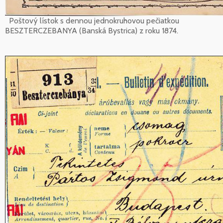
Poštový lístok s dennou jednokruhovou pečiatkou
BESZTERCZEBANYA (Banská Bystrica) z roku 1874.