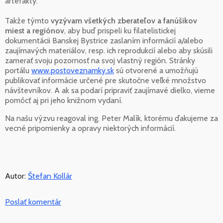
artefakty.
Takže týmto
vyzývam všetkých zberateľov a fanúšikov
miest a regiónov
, aby buď prispeli ku filatelistickej
dokumentácii Banskej Bystrice zaslaním informácií a/alebo
zaujímavých materiálov, resp. ich reprodukcií alebo aby skúsili
zamerať svoju pozornosť na svoj vlastný región. Stránky
portálu
www.postoveznamky.sk
sú otvorené a umožňujú
publikovať informácie určené pre skutočne veľké množstvo
návštevníkov. A ak sa podarí pripraviť zaujímavé dielko, vieme
pomôcť aj pri jeho knižnom vydaní.
Na našu výzvu reagoval ing. Peter Malík, ktorému ďakujeme za
vecné pripomienky a opravy niektorých informácií.
Autor:
Štefan Kollár
Poslať komentár