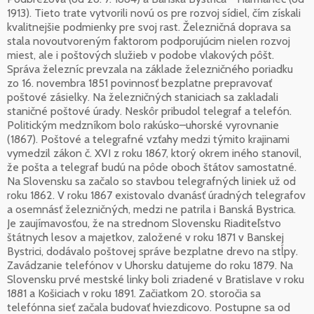
1913). Tieto trate vytvorili novú os pre rozvoj sídiel, čím získali
kvalitnejšie podmienky pre svoj rast. Železničná doprava sa
stala novoutvoreným faktorom podporujúcim nielen rozvoj
miest, ale i poštových služieb v podobe vlakových pôšt.
Správa železníc prevzala na základe železničného poriadku
zo 16. novembra 1851 povinnosť bezplatne prepravovať
poštové zásielky. Na železničných staniciach sa zakladali
staničné poštové úrady. Neskôr pribudol telegraf a telefón.
Politickým medzníkom bolo rakúsko–uhorské vyrovnanie
(1867). Poštové a telegrafné vzťahy medzi týmito krajinami
vymedzil zákon č. XVI z roku 1867, ktorý okrem iného stanovil,
že pošta a telegraf budú na pôde oboch štátov samostatné.
Na Slovensku sa začalo so stavbou telegrafných liniek už od
roku 1862. V roku 1867 existovalo dvanásť úradných telegrafov
a osemnásť železničných, medzi ne patrila i Banská Bystrica.
Je zaujímavosťou, že na strednom Slovensku Riaditeľstvo
štátnych lesov a majetkov, založené v roku 1871 v Banskej
Bystrici, dodávalo poštovej správe bezplatne drevo na stĺpy.
Zavádzanie telefónov v Uhorsku datujeme do roku 1879. Na
Slovensku prvé mestské linky boli zriadené v Bratislave v roku
1881 a Košiciach v roku 1891. Začiatkom 20. storočia sa
telefónna sieť začala budovať hviezdicovo. Postupne sa od