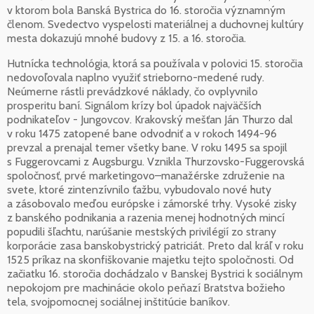
v ktorom bola Banská Bystrica do 16. storočia významným
členom. Svedectvo vyspelosti materiálnej a duchovnej kultúry
mesta dokazujú mnohé budovy z 15. a 16. storočia.
Hutnícka technológia, ktorá sa používala v polovici 15. storočia
nedovoľovala naplno využiť strieborno-medené rudy.
Neúmerne rástli prevádzkové náklady, čo ovplyvnilo
prosperitu baní. Signálom krízy bol úpadok najväčších
podnikateľov - Jungovcov. Krakovský mešťan Ján Thurzo dal
v roku 1475 zatopené bane odvodniť a v rokoch 1494-96
prevzal a prenajal temer všetky bane. V roku 1495 sa spojil
s Fuggerovcami z Augsburgu. Vznikla Thurzovsko-Fuggerovská
spoločnosť, prvé marketingovo–manažérske združenie na
svete, ktoré zintenzívnilo ťažbu, vybudovalo nové huty
a zásobovalo meďou európske i zámorské trhy. Vysoké zisky
z banského podnikania a razenia menej hodnotných mincí
popudili šľachtu, narúšanie mestských privilégií zo strany
korporácie zasa banskobystrický patriciát. Preto dal kráľ v roku
1525 príkaz na skonfiškovanie majetku tejto spoločnosti. Od
začiatku 16. storočia dochádzalo v Banskej Bystrici k sociálnym
nepokojom pre machinácie okolo peňazí Bratstva božieho
tela, svojpomocnej sociálnej inštitúcie baníkov.