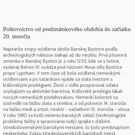
Poštovníctvo od predznámkového obdobia do začiatku
20. storočia
Najstaršie stopy osídlenia okolia Banskej Bystrice podľa
archeologických nálezov siahajú až do neolitu. Prvá písomná
zmienka o Banskej Bystrici je z roku 1255, kde sa v listine,
vydanej Belom IV. uvádza pod názvom Noua villa Bystrice
prope Lypcham. V tom čase už bola osídlená nemeckými
osídlencami a po tatárskom vpáde sa stala mestom s
kráľovskými privilégiami. Život v sídle prosperoval vďaka
zvyšujúcim sa aktivitám baníctva. Kráľovské privilégia lákali
nových nemeckých prisťahovalcov. Nemeckí kolonisti sa
sústredili na ťažbu zlata a striebra, a od polovice 14. storočia
na ťažbu medi a ortuti, neskôr - začiatkom 15. storočia - olova.
V roku 1380 sa kvôli riešeniu banských záťaží (technologické
problémy ťažby a spracovania rudy) spojila s ďalšími
stredoslovenskými baníckymi mestami, čo bolo predstupňom
neskoršieho Zväzu stredoslovenských baníckych miest,