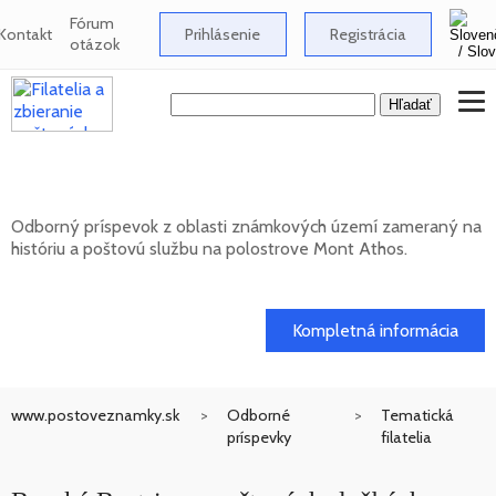
Fórum
Kontakt
Prihlásenie
Registrácia
otázok
Známkové územia - Mont Athos
Odborný príspevok z oblasti známkových území zameraný na
históriu a poštovú službu na polostrove Mont Athos.
02. 02. 2026
Kompletná informácia
www.postoveznamky.sk
Odborné
Tematická
príspevky
filatelia