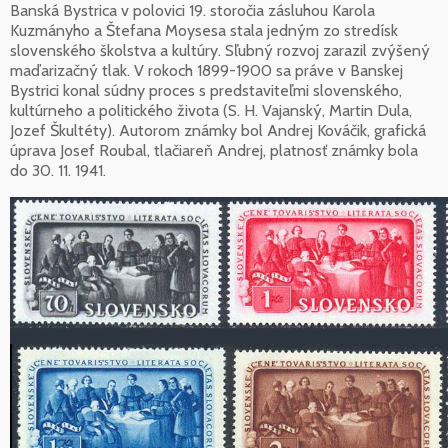
Banská Bystrica v polovici 19. storočia zásluhou Karola
Kuzmányho a Štefana Moysesa stala jedným zo stredísk
slovenského školstva a kultúry. Sľubný rozvoj zarazil zvýšený
maďarizačný tlak. V rokoch 1899-1900 sa práve v Banskej
Bystrici konal súdny proces s predstaviteľmi slovenského,
kultúrneho a politického života (S. H. Vajanský, Martin Dula,
Jozef Škultéty). Autorom známky bol Andrej Kováčik, grafická
úprava Josef Roubal, tlačiareň Andrej, platnosť známky bola
do 30. 11. 1941.