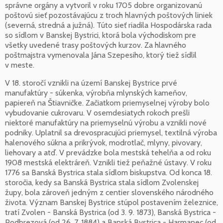
správne orgány a vytvoril v roku 1705 dobre organizovanú
poštovú sieť pozostávajúcu z troch hlavných poštových liniek
(severná, stredná a južná). Túto sieť riadila Hospodárska rada
so sídlom v Banskej Bystrici, ktorá bola východiskom pre
všetky uvedené trasy poštových kurzov. Za hlavného
poštmajstra vymenovala Jána Szepesiho, ktorý tiež sídlil
v meste.
V 18. storočí vznikli na území Banskej Bystrice prvé
manufaktúry - súkenka, výrobňa mlynských kameňov,
papiereň na Štiavničke. Začiatkom priemyselnej výroby bolo
vybudovanie cukrovaru. V osemdesiatych rokoch prešli
niektoré manufaktúry na priemyselnú výrobu a vznikli nové
podniky. Uplatnil sa drevospracujúci priemysel, textilná výroba
halenového súkna a prikrývok, modrotlač, mlyny, pivovary,
liehovary a atď. V prevádzke bola mestská tehelňa a od roku
1908 mestská elektráreň. Vznikli tiež peňažné ústavy. V roku
1776 sa Banská Bystrica stala sídlom biskupstva. Od konca 18.
storočia, kedy sa Banská Bystrica stala sídlom Zvolenskej
župy, bola zároveň jedným z centier slovenského národného
života. Význam Banskej Bystrice stúpol postavením železnice,
tratí Zvolen - Banská Bystrica (od 3. 9. 1873), Banská Bystrica -
Podbrezová (od 26. 7. 1884) a Banská Bystrica - Harmanec (od