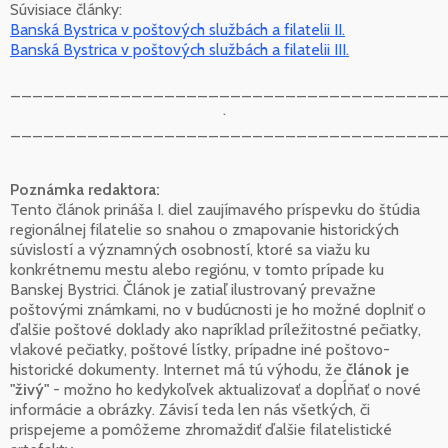
Súvisiace články:
Banská Bystrica v poštových službách a filatelii II.
Banská Bystrica v poštových službách a filatelii III.
_______________________________________
.
_______________________________________
Poznámka redaktora:
Tento článok prináša I. diel zaujímavého príspevku do štúdia
regionálnej filatelie so snahou o zmapovanie historických
súvislostí a významných osobností, ktoré sa viažu ku
konkrétnemu mestu alebo regiónu, v tomto prípade ku
Banskej Bystrici. Článok je zatiaľ ilustrovaný prevažne
poštovými známkami, no v budúcnosti je ho možné doplniť o
ďalšie poštové doklady ako napríklad príležitostné pečiatky,
vlakové pečiatky, poštové lístky, prípadne iné poštovo-
historické dokumenty. Internet má tú výhodu, že
článok je
"živý"
- možno ho kedykoľvek aktualizovať a dopĺňať o nové
informácie a obrázky. Závisí teda len nás všetkých, či
prispejeme a pomôžeme zhromaždiť ďalšie filatelistické