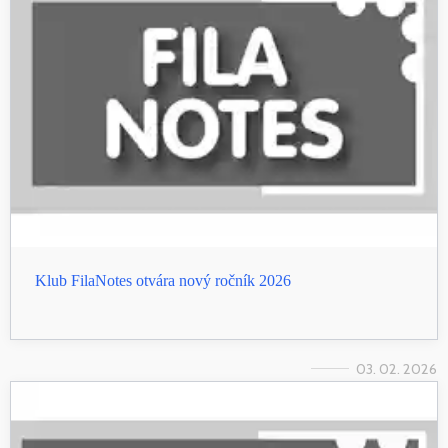
Klub FilaNotes otvára nový ročník 2026
03. 02. 2026