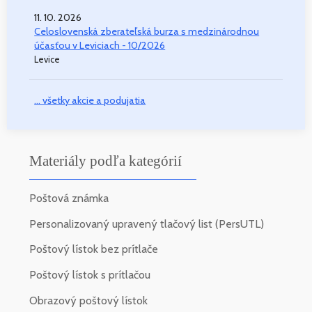
11. 10. 2026
Celoslovenská zberateľská burza s medzinárodnou
účasťou v Leviciach - 10/2026
Levice
... všetky akcie a podujatia
Materiály podľa kategórií
Poštová známka
Personalizovaný upravený tlačový list (PersUTL)
Poštový lístok bez prítlače
Poštový lístok s prítlačou
Obrazový poštový lístok