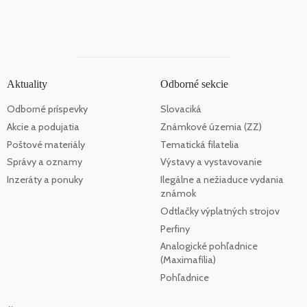
Aktuality
Odborné sekcie
Odborné príspevky
Slovaciká
Akcie a podujatia
Známkové územia (ZZ)
Poštové materiály
Tematická filatelia
Správy a oznamy
Výstavy a vystavovanie
Inzeráty a ponuky
Ilegálne a nežiaduce vydania
známok
Odtlačky výplatných strojov
Perfiny
Analogické pohľadnice
(Maximafília)
Pohľadnice