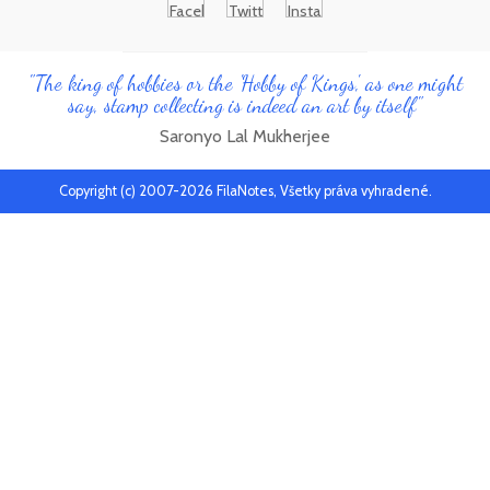
"The king of hobbies or the 'Hobby of Kings', as one might
say, stamp collecting is indeed an art by itself"
Saronyo Lal Mukherjee
Copyright (c) 2007-2026 FilaNotes, Všetky práva vyhradené.