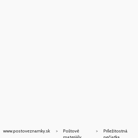
www.postoveznamky.sk
Poštové
Príležitostná
materiály
pečiatka