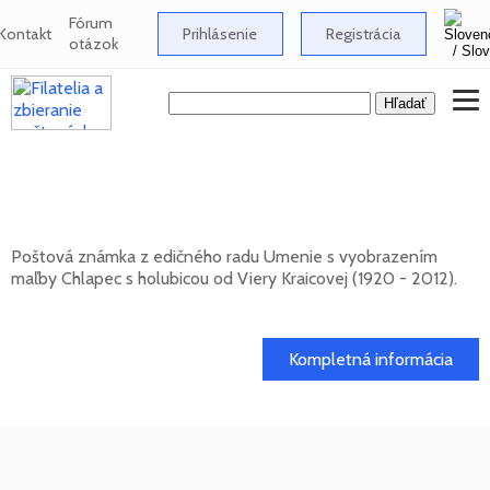
Fórum
Kontakt
Prihlásenie
Registrácia
otázok
Umenie: Viera Kraicová (1920 - 2012) -
Chlapec s holubicou
Poštová známka z edičného radu Umenie s vyobrazením
maľby Chlapec s holubicou od Viery Kraicovej (1920 - 2012).
20. 11. 2026 -
Kompletná informácia