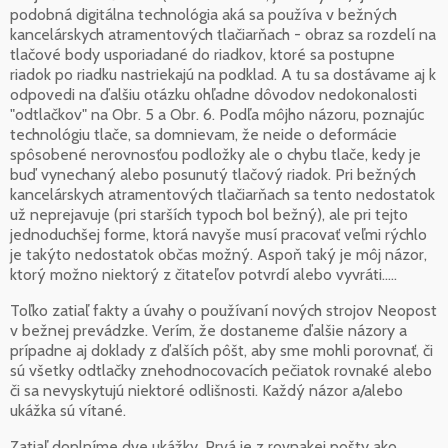
podobná digitálna technológia aká sa používa v bežných
kancelárskych atramentových tlačiarňach - obraz sa rozdelí na
tlačové body usporiadané do riadkov, ktoré sa postupne
riadok po riadku nastriekajú na podklad. A tu sa dostávame aj k
odpovedi na ďalšiu otázku ohľadne dôvodov nedokonalosti
"odtlačkov" na Obr. 5 a Obr. 6. Podľa môjho názoru, poznajúc
technológiu tlače, sa domnievam, že neide o deformácie
spôsobené nerovnosťou podložky ale o chybu tlače, kedy je
buď vynechaný alebo posunutý tlačový riadok. Pri bežných
kancelárskych atramentových tlačiarňach sa tento nedostatok
už neprejavuje (pri starších typoch bol bežný), ale pri tejto
jednoduchšej forme, ktorá navyše musí pracovať veľmi rýchlo
je takýto nedostatok občas možný. Aspoň taký je môj názor,
ktorý možno niektorý z čitateľov potvrdí alebo vyvráti.....
Toľko zatiaľ fakty a úvahy o používaní nových strojov Neopost
v bežnej prevádzke. Verím, že dostaneme ďalšie názory a
prípadne aj doklady z ďalších pôšt, aby sme mohli porovnať, či
sú všetky odtlačky znehodnocovacích pečiatok rovnaké alebo
či sa nevyskytujú niektoré odlišnosti. Každý názor a/alebo
ukážka sú vítané.
Zatiaľ doplníme dve ukážky. Prvá je z rovnakej pošty ako