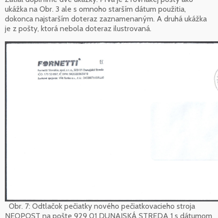
ukážka na Obr. 3 ale s omnoho starším dátum použitia,
dokonca najstarším doteraz zaznamenaným. A druhá ukážka
je z pošty, ktorá nebola doteraz ilustrovaná.
Obr. 7: Odtlačok pečiatky nového pečiatkovacieho stroja
NEOPOST na pošte 929 01 DUNAJSKÁ STREDA 1 s dátumom