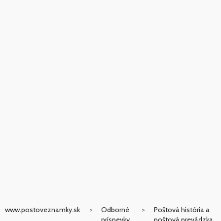
www.postoveznamky.sk
Odborné
Poštová história a
príspevky
poštová prevádzka