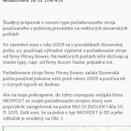
Aktualizované: 28. 02. 2016 14:35
Študijný príspevok o novom type pečiatkovacieho stroja
používaného v poštovej prevádzke na niektorých slovenských
poštách.
Po zavedení eura v roku 2009 sa v prevádzkach Slovenskej
pošty, a.s. používajú výhradne výplatné a pečiatkovacie stroje
od firmy Pitney Bowes. Na niektorých poštách ešte dožívajú aj
staršie typy, napr. od firmy Ascom Hasler, prípadne iné.
Pečiatkovacie stroje firmy Pitney Bowes začala Slovenská
pošta používať pokusne ešte pred rokom 2009 a používa ich
v rôznych typoch až dodnes.
Ale na moje prekvapenie, do tohto monopolu vstúpila firma
NEOPOST so svojim pečiatkovacím strojom, ktorý som
poprvýkrát zaregistroval na pošte 960 01 ZVOLEN 1 dňa 20.
11. 2015. Zistil som, že sa jedná o typ NEOPOST IJ-110 a jeho
odtlačok je uvedený na Obr. 1.