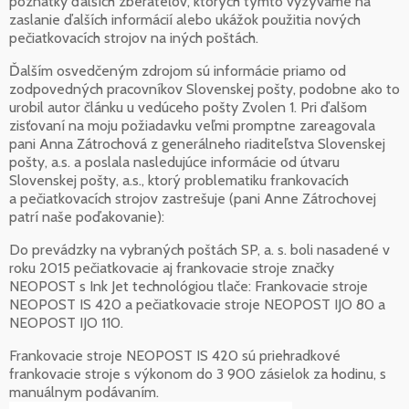
poznatky ďalších zberateľov, ktorých týmto vyzývame na
zaslanie ďalších informácií alebo ukážok použitia nových
pečiatkovacích strojov na iných poštách.
Ďalším osvedčeným zdrojom sú informácie priamo od
zodpovedných pracovníkov Slovenskej pošty, podobne ako to
urobil autor článku u vedúceho pošty Zvolen 1. Pri ďalšom
zisťovaní na moju požiadavku veľmi promptne zareagovala
pani Anna Zátrochová z generálneho riaditeľstva Slovenskej
pošty, a.s. a poslala nasledujúce informácie od útvaru
Slovenskej pošty, a.s., ktorý problematiku frankovacích
a pečiatkovacích strojov zastrešuje (pani Anne Zátrochovej
patrí naše poďakovanie):
Do prevádzky na vybraných poštách SP, a. s. boli nasadené v
roku 2015 pečiatkovacie aj frankovacie stroje značky
NEOPOST s Ink Jet technológiou tlače: Frankovacie stroje
NEOPOST IS 420 a pečiatkovacie stroje NEOPOST IJO 80 a
NEOPOST IJO 110.
Frankovacie stroje NEOPOST IS 420 sú priehradkové
frankovacie stroje s výkonom do 3 900 zásielok za hodinu, s
manuálnym podávaním.