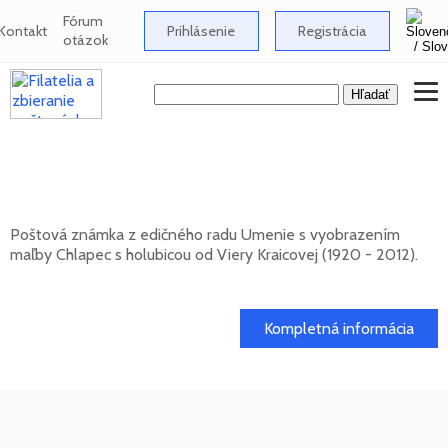
Fórum
Kontakt
Prihlásenie
Registrácia
otázok
Umenie: Viera Kraicová (1920 - 2012) -
Chlapec s holubicou
Poštová známka z edičného radu Umenie s vyobrazením
maľby Chlapec s holubicou od Viery Kraicovej (1920 - 2012).
20. 11. 2026 -
Kompletná informácia