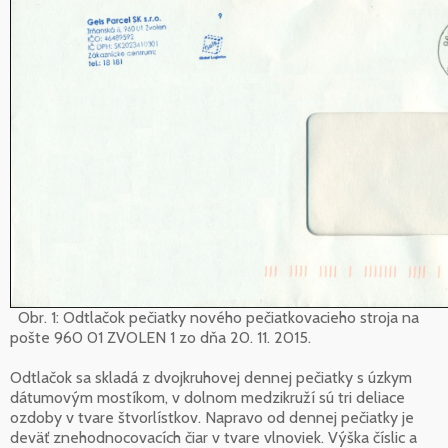
Obr. 1: Odtlačok pečiatky nového pečiatkovacieho stroja na
pošte 960 01 ZVOLEN 1 zo dňa 20. 11. 2015.
Odtlačok sa skladá z dvojkruhovej dennej pečiatky s úzkym
dátumovým mostíkom, v dolnom medzikruží sú tri deliace
ozdoby v tvare štvorlístkov. Napravo od dennej pečiatky je
deväť znehodnocovacích čiar v tvare vlnoviek. Výška číslic a