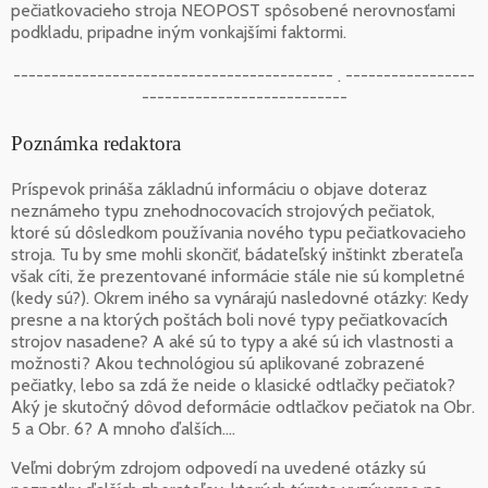
pečiatkovacieho stroja NEOPOST spôsobené nerovnosťami
podkladu, pripadne iným vonkajšími faktormi.
------------------------------------------ . -----------------
---------------------------
Poznámka redaktora
Príspevok prináša základnú informáciu o objave doteraz
neznámeho typu znehodnocovacích strojových pečiatok,
ktoré sú dôsledkom používania nového typu pečiatkovacieho
stroja. Tu by sme mohli skončiť, bádateľský inštinkt zberateľa
však cíti, že prezentované informácie stále nie sú kompletné
(kedy sú?). Okrem iného sa vynárajú nasledovné otázky: Kedy
presne a na ktorých poštách boli nové typy pečiatkovacích
strojov nasadene? A aké sú to typy a aké sú ich vlastnosti a
možnosti? Akou technológiou sú aplikované zobrazené
pečiatky, lebo sa zdá že neide o klasické odtlačky pečiatok?
Aký je skutočný dôvod deformácie odtlačkov pečiatok na Obr.
5 a Obr. 6? A mnoho ďalších....
Veľmi dobrým zdrojom odpovedí na uvedené otázky sú