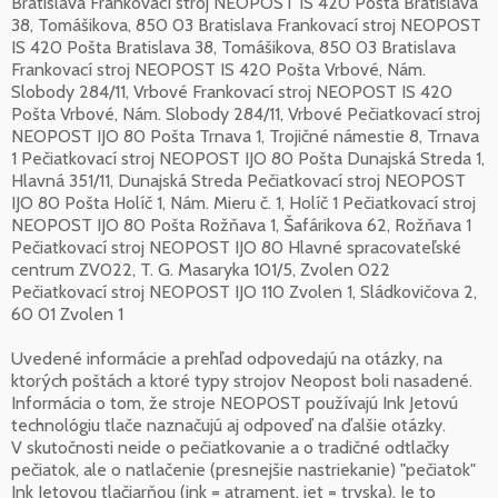
Bratislava Frankovací stroj NEOPOST IS 420 Pošta Bratislava
38, Tomášikova, 850 03 Bratislava Frankovací stroj NEOPOST
IS 420 Pošta Bratislava 38, Tomášikova, 850 03 Bratislava
Frankovací stroj NEOPOST IS 420 Pošta Vrbové, Nám.
Slobody 284/11, Vrbové Frankovací stroj NEOPOST IS 420
Pošta Vrbové, Nám. Slobody 284/11, Vrbové Pečiatkovací stroj
NEOPOST IJO 80 Pošta Trnava 1, Trojičné námestie 8, Trnava
1 Pečiatkovací stroj NEOPOST IJO 80 Pošta Dunajská Streda 1,
Hlavná 351/11, Dunajská Streda Pečiatkovací stroj NEOPOST
IJO 80 Pošta Holíč 1, Nám. Mieru č. 1, Holíč 1 Pečiatkovací stroj
NEOPOST IJO 80 Pošta Rožňava 1, Šafárikova 62, Rožňava 1
Pečiatkovací stroj NEOPOST IJO 80 Hlavné spracovateľské
centrum ZV022, T. G. Masaryka 101/5, Zvolen 022
Pečiatkovací stroj NEOPOST IJO 110 Zvolen 1, Sládkovičova 2,
60 01 Zvolen 1
Uvedené informácie a prehľad odpovedajú na otázky, na
ktorých poštách a ktoré typy strojov Neopost boli nasadené.
Informácia o tom, že stroje NEOPOST používajú Ink Jetovú
technológiu tlače naznačujú aj odpoveď na ďalšie otázky.
V skutočnosti neide o pečiatkovanie a o tradičné odtlačky
pečiatok, ale o natlačenie (presnejšie nastriekanie) "pečiatok"
Ink Jetovou tlačiarňou (ink = atrament, jet = tryska). Je to