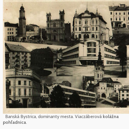
Banská Bystrica, dominanty mesta. Viaczáberová
kolážna
pohľadnica
.