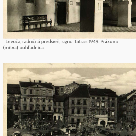
Levoča, radničná predsieň, signo Tatran 1949.
Prázdna
(mŕtva) pohľadnica
.