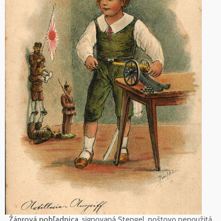
Žánrová pohľadnica
, signovaná Stengel, poštovo nepoužitá.