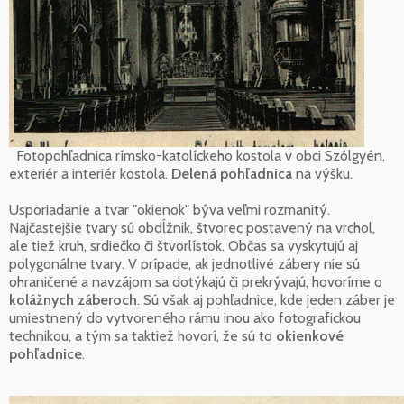
Fotopohľadnica rímsko-katolíckeho kostola v obci Szólgyén,
exteriér a interiér kostola.
Delená pohľadnica
na výšku.
Usporiadanie a tvar "okienok" býva veľmi rozmanitý.
Najčastejšie tvary sú obdĺžnik, štvorec postavený na vrchol,
ale tiež kruh, srdiečko či štvorlístok. Občas sa vyskytujú aj
polygonálne tvary. V prípade, ak jednotlivé zábery nie sú
ohraničené a navzájom sa dotýkajú či prekrývajú, hovoríme o
kolážnych záberoch
. Sú však aj pohľadnice, kde jeden záber je
umiestnený do vytvoreného rámu inou ako fotografickou
technikou, a tým sa taktiež hovorí, že sú to
okienkové
pohľadnice
.