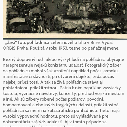
„Živá“ fotopohľadnica
zeleninového trhu v Brne. Vydal
ORBIS Praha. Použitá v roku 1953, tesne po peňažnej mene.
Bežný dopravný ruch alebo výskyt ľudí na pohľadnici obyčajne
nereprezentuje nejakú konkrétnu udalosť. Fotografický záber
na pohľadnicu mohol však vzniknúť napríklad počas jarmoku,
manifestácie či slávnosti, pri otvorení objektu, teda počas
nejakej príležitosti. A tak sa živá pohľadnica stáva aj
pohľadnicou príležitostnou
. Patria k ním napríklad vysviacky
kostola, význačné návštevy, koncerty, prechod vojska mestom
a iné. Ak sú zábery robené počas požiarov, povodní,
bombardovaní alebo iných tragických udalostí, príležitostná
pohľadnica sa mení na
katastrofickú pohľadnicu
. Tieto majú
vysokú výpovednú hodnotu, preto sú vyhľadávané pre
dokumentáciu zašlých udalostí. Aj v tomto prípade sa