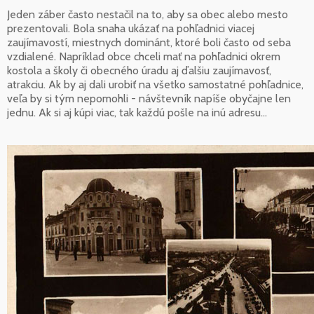
Jeden záber často nestačil na to, aby sa obec alebo mesto
prezentovali. Bola snaha ukázať na pohľadnici viacej
zaujímavostí, miestnych dominánt, ktoré boli často od seba
vzdialené. Napríklad obce chceli mať na pohľadnici okrem
kostola a školy či obecného úradu aj ďalšiu zaujímavosť,
atrakciu. Ak by aj dali urobiť na všetko samostatné pohľadnice,
veľa by si tým nepomohli - návštevník napíše obyčajne len
jednu. Ak si aj kúpi viac, tak každú pošle na inú adresu...