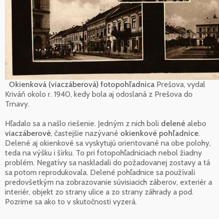
Okienková (viaczáberová) fotopohľadnica
Prešova, vydal
Kriváň okolo r. 1940, kedy bola aj odoslaná z Prešova do
Trnavy.
Hľadalo sa a našlo riešenie. Jedným z nich boli
delené
alebo
viaczáberové
, častejšie nazývané
okienkové pohľadnice
.
Delené aj okienkové sa vyskytujú orientované na obe polohy,
teda na výšku i šírku. To pri fotopohľadniciach nebol žiadny
problém. Negatívy sa naskladali do požadovanej zostavy a tá
sa potom reprodukovala. Delené pohľadnice sa používali
predovšetkým na zobrazovanie súvisiacich záberov, exteriér a
interiér, objekt zo strany ulice a zo strany záhrady a pod.
Pozrime sa ako to v skutočnosti vyzerá.