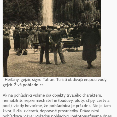
Herľany, gejzír, signo Tatran. Turisti obdivujú erupciu vody,
gejzír.
Živá pohľadnica
.
Ak na pohľadnici vidíme iba objekty trvalého charakteru,
nemobilné, nepremiestniteľné (budovy, ploty, stípy, cesty a
pod.), vtedy hovoríme, že
pohľadnica je prázdna
. Nie je tam
život, ľudia, zvieratá, dopravné prostriedky. Práve nimi
pohľadnica "ožije". Prázdnu pohľadnicu nafotografujeme dnes,