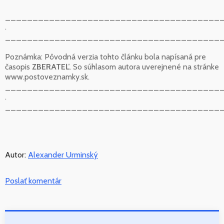
_______________________________________
.
_______________________________________
Poznámka: Pôvodná verzia tohto článku bola napísaná pre
časopis
ZBERATEĽ
. So súhlasom autora uverejnené na stránke
www.postoveznamky.sk.
_______________________________________
.
_______________________________________
Autor:
Alexander Urminský
Poslať komentár