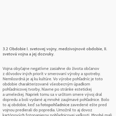
3.2 Obdobie I. svetovej vojny, medzivojnové obdobie, II.
svetová vojna a jej dozvuky.
Vojna obyčajne negatívne zasiahne do života občanov
z dôvodov iných priorít v smerovaní výroby a spotreby.
Nemilosrdná je aj ku kultúre. Vo výrobe pohľadníc je toto
obdobie charakterizované všeobecným úpadkom
pohľadnicovej tvorby, hlavne po stránke estetickej
a umeleckej. Napriek tomu sa v určitom smere vývoj dral
dopredu a boli vydané aj mnohé zaujímavé pohľadnice. Bolo
to aj obdobie, keď sa
fotopohľadnice
zavedené ešte pred
vojnou predierali do popredia. Umožnil to aj dovoz
kartónových fotopapierov pohľadnicovej veľkosti. Mnohé mali