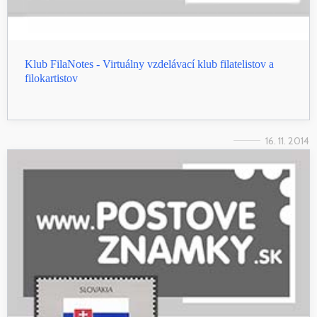
Klub FilaNotes - Virtuálny vzdelávací klub filatelistov a
filokartistov
16. 11. 2014