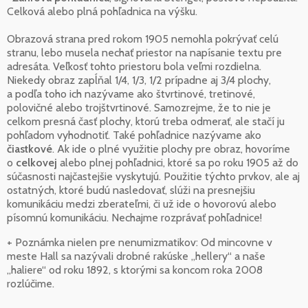
Celková alebo plná pohľadnica na výšku.
Obrazová strana pred rokom 1905 nemohla pokrývať celú
stranu, lebo musela nechať priestor na napísanie textu pre
adresáta. Veľkosť tohto priestoru bola veľmi rozdielna.
Niekedy obraz zapĺňal 1/4, 1/3, 1/2 prípadne aj 3/4 plochy,
a podľa toho ich nazývame ako štvrtinové, tretinové,
polovičné alebo trojštvrtinové. Samozrejme, že to nie je
celkom presná časť plochy, ktorú treba odmerať, ale stačí ju
pohľadom vyhodnotiť. Také pohľadnice nazývame ako
čiastkové
. Ak ide o plné využitie plochy pre obraz, hovoríme
o
celkovej
alebo plnej pohľadnici, ktoré sa po roku 1905 až do
súčasnosti najčastejšie vyskytujú. Použitie týchto prvkov, ale aj
ostatných, ktoré budú nasledovať, slúži na presnejšiu
komunikáciu medzi zberateľmi, či už ide o hovorovú alebo
písomnú komunikáciu. Nechajme rozprávať pohľadnice!
+ Poznámka nielen pre nenumizmatikov: Od mincovne v
meste Hall sa nazývali drobné rakúske „hellery“ a naše
„haliere“ od roku 1892, s ktorými sa koncom roka 2008
rozlúčime.