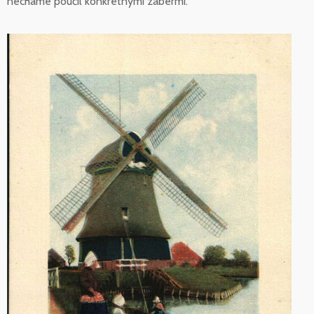
necháme poučil konkrétnymi zábermi.