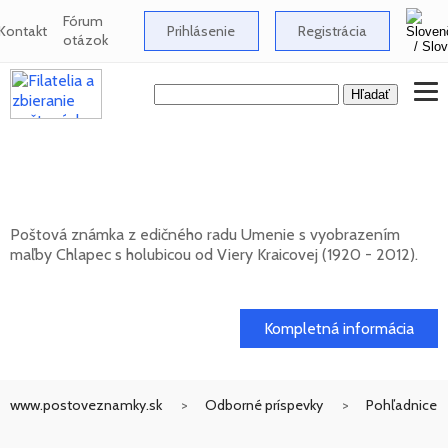
Fórum
Kontakt
Prihlásenie
Registrácia
otázok
Umenie: Viera Kraicová (1920 - 2012) -
Chlapec s holubicou
Poštová známka z edičného radu Umenie s vyobrazením
maľby Chlapec s holubicou od Viery Kraicovej (1920 - 2012).
20. 11. 2026 -
Kompletná informácia
www.postoveznamky.sk
Odborné príspevky
Pohľadnice