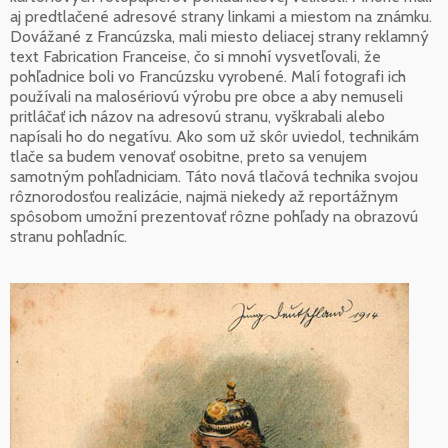
aj predtlačené adresové strany linkami a miestom na známku.
Dovážané z Francúzska, mali miesto deliacej strany reklamný
text Fabrication Franceise, čo si mnohí vysvetľovali, že
pohľadnice boli vo Francúzsku vyrobené. Malí fotografi ich
používali na malosériovú výrobu pre obce a aby nemuseli
pritláčať ich názov na adresovú stranu, vyškrabali alebo
napísali ho do negatívu. Ako som už skôr uviedol, technikám
tlače sa budem venovať osobitne, preto sa venujem
samotným pohľadniciam. Táto nová tlačová technika svojou
rôznorodosťou realizácie, najmä niekedy až reportážnym
spôsobom umožní prezentovať rôzne pohľady na obrazovú
stranu pohľadníc.