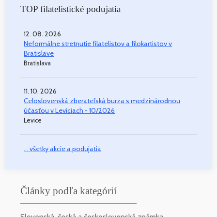
TOP filatelistické podujatia
12. 08. 2026
Neformálne stretnutie filatelistov a filokartistov v
Bratislave
Bratislava
11. 10. 2026
Celoslovenská zberateľská burza s medzinárodnou
účasťou v Leviciach - 10/2026
Levice
... všetky akcie a podujatia
Články podľa kategórií
Slovenská, česká a československá známka