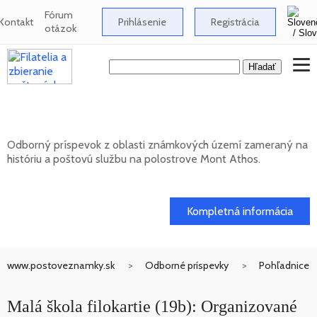
Fórum
Kontakt
Prihlásenie
Registrácia
otázok
Známkové územia - Mont Athos
Odborný príspevok z oblasti známkových území zameraný na
históriu a poštovú službu na polostrove Mont Athos.
02. 02. 2026
Kompletná informácia
www.postoveznamky.sk
Odborné príspevky
Pohľadnice
Malá škola filokartie (19b): Organizované