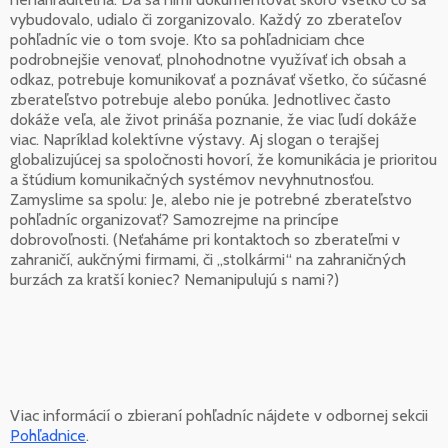
vybudovalo, udialo či zorganizovalo. Každý zo zberateľov
pohľadníc vie o tom svoje. Kto sa pohľadniciam chce
podrobnejšie venovať, plnohodnotne využívať ich obsah a
odkaz, potrebuje komunikovať a poznávať všetko, čo súčasné
zberateľstvo potrebuje alebo ponúka. Jednotlivec často
dokáže veľa, ale život prináša poznanie, že viac ľudí dokáže
viac. Napríklad kolektívne výstavy. Aj slogan o terajšej
globalizujúcej sa spoločnosti hovorí, že komunikácia je prioritou
a štúdium komunikačných systémov nevyhnutnosťou.
Zamyslime sa spolu: Je, alebo nie je potrebné zberateľstvo
pohľadníc organizovať? Samozrejme na princípe
dobrovoľnosti. (Neťaháme pri kontaktoch so zberateľmi v
zahraničí, aukčnými firmami, či „stolkármi“ na zahraničných
burzách za kratší koniec? Nemanipulujú s nami?)
Viac informácií o zbieraní pohľadníc nájdete v odbornej sekcii
Pohľadnice
.