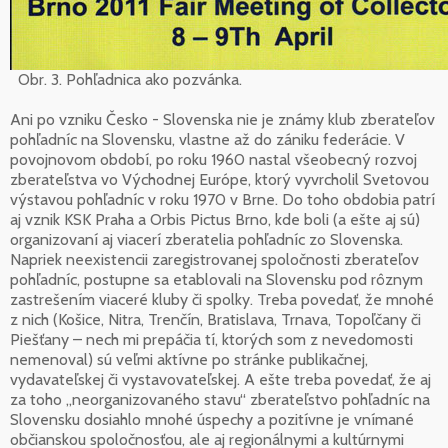
Obr. 3. Pohľadnica ako pozvánka.
Ani po vzniku Česko - Slovenska nie je známy klub zberateľov
pohľadníc na Slovensku, vlastne až do zániku federácie. V
povojnovom období, po roku 1960 nastal všeobecný rozvoj
zberateľstva vo Východnej Európe, ktorý vyvrcholil Svetovou
výstavou pohľadníc v roku 1970 v Brne. Do toho obdobia patrí
aj vznik KSK Praha a Orbis Pictus Brno, kde boli (a ešte aj sú)
organizovaní aj viacerí zberatelia pohľadníc zo Slovenska.
Napriek neexistencii zaregistrovanej spoločnosti zberateľov
pohľadníc, postupne sa etablovali na Slovensku pod rôznym
zastrešením viaceré kluby či spolky. Treba povedať, že mnohé
z nich (Košice, Nitra, Trenčín, Bratislava, Trnava, Topoľčany či
Piešťany – nech mi prepáčia tí, ktorých som z nevedomosti
nemenoval) sú veľmi aktívne po stránke publikačnej,
vydavateľskej či vystavovateľskej. A ešte treba povedať, že aj
za toho „neorganizovaného stavu“ zberateľstvo pohľadníc na
Slovensku dosiahlo mnohé úspechy a pozitívne je vnímané
občianskou spoločnosťou, ale aj regionálnymi a kultúrnymi