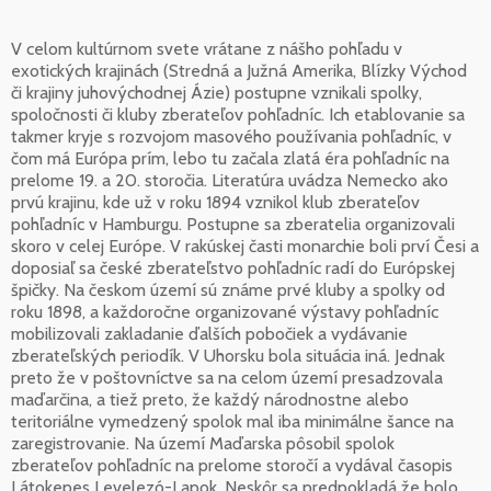
V celom kultúrnom svete vrátane z nášho pohľadu v
exotických krajinách (Stredná a Južná Amerika, Blízky Východ
či krajiny juhovýchodnej Ázie) postupne vznikali spolky,
spoločnosti či kluby zberateľov pohľadníc. Ich etablovanie sa
takmer kryje s rozvojom masového používania pohľadníc, v
čom má Európa prím, lebo tu začala zlatá éra pohľadníc na
prelome 19. a 20. storočia. Literatúra uvádza Nemecko ako
prvú krajinu, kde už v roku 1894 vznikol klub zberateľov
pohľadníc v Hamburgu. Postupne sa zberatelia organizovali
skoro v celej Európe. V rakúskej časti monarchie boli prví Česi a
doposiaľ sa české zberateľstvo pohľadníc radí do Európskej
špičky. Na českom území sú známe prvé kluby a spolky od
roku 1898, a každoročne organizované výstavy pohľadníc
mobilizovali zakladanie ďalších pobočiek a vydávanie
zberateľských periodík. V Uhorsku bola situácia iná. Jednak
preto že v poštovníctve sa na celom území presadzovala
maďarčina, a tiež preto, že každý národnostne alebo
teritoriálne vymedzený spolok mal iba minimálne šance na
zaregistrovanie. Na území Maďarska pôsobil spolok
zberateľov pohľadníc na prelome storočí a vydával časopis
Látokepes Levelezó-Lapok. Neskôr sa predpokladá že bolo