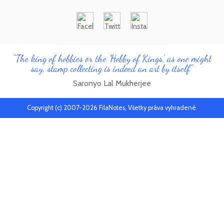
"The king of hobbies or the 'Hobby of Kings', as one might
say, stamp collecting is indeed an art by itself"
Saronyo Lal Mukherjee
Copyright (c) 2007-2026 FilaNotes, Všetky práva vyhradené.