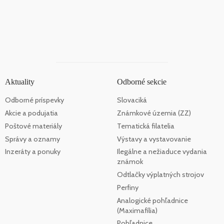
Aktuality
Odborné sekcie
Odborné príspevky
Slovaciká
Akcie a podujatia
Známkové územia (ZZ)
Poštové materiály
Tematická filatelia
Správy a oznamy
Výstavy a vystavovanie
Inzeráty a ponuky
Ilegálne a nežiaduce vydania
známok
Odtlačky výplatných strojov
Perfiny
Analogické pohľadnice
(Maximafília)
Pohľadnice