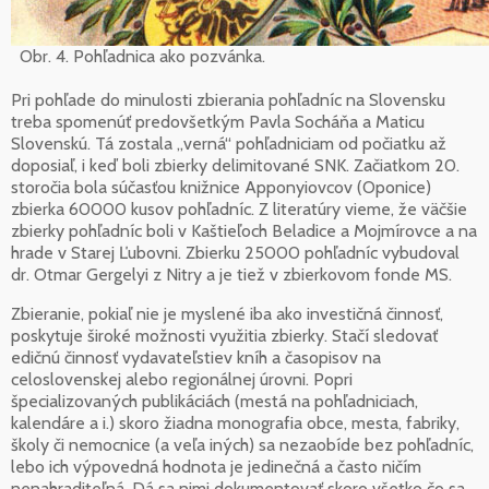
Obr. 4. Pohľadnica ako pozvánka.
Pri pohľade do minulosti zbierania pohľadníc na Slovensku
treba spomenúť predovšetkým Pavla Socháňa a Maticu
Slovenskú. Tá zostala „verná“ pohľadniciam od počiatku až
doposiaľ, i keď boli zbierky delimitované SNK. Začiatkom 20.
storočia bola súčasťou knižnice Apponyiovcov (Oponice)
zbierka 60000 kusov pohľadníc. Z literatúry vieme, že väčšie
zbierky pohľadníc boli v Kaštieľoch Beladice a Mojmírovce a na
hrade v Starej Ľubovni. Zbierku 25000 pohľadníc vybudoval
dr. Otmar Gergelyi z Nitry a je tiež v zbierkovom fonde MS.
Zbieranie, pokiaľ nie je myslené iba ako investičná činnosť,
poskytuje široké možnosti využitia zbierky. Stačí sledovať
edičnú činnosť vydavateľstiev kníh a časopisov na
celoslovenskej alebo regionálnej úrovni. Popri
špecializovaných publikáciách (mestá na pohľadniciach,
kalendáre a i.) skoro žiadna monografia obce, mesta, fabriky,
školy či nemocnice (a veľa iných) sa nezaobíde bez pohľadníc,
lebo ich výpovedná hodnota je jedinečná a často ničím
nenahraditeľná. Dá sa nimi dokumentovať skoro všetko čo sa