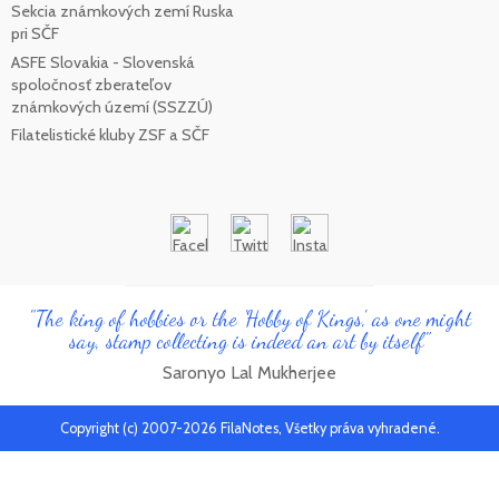
Sekcia známkových zemí Ruska
pri SČF
ASFE Slovakia - Slovenská
spoločnosť zberateľov
známkových území (SSZZÚ)
Filatelistické kluby ZSF a SČF
"The king of hobbies or the 'Hobby of Kings', as one might
say, stamp collecting is indeed an art by itself"
Saronyo Lal Mukherjee
Copyright (c) 2007-2026 FilaNotes, Všetky práva vyhradené.