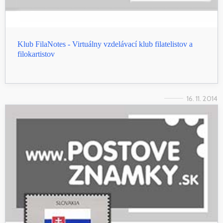
Klub FilaNotes - Virtuálny vzdelávací klub filatelistov a
filokartistov
16. 11. 2014