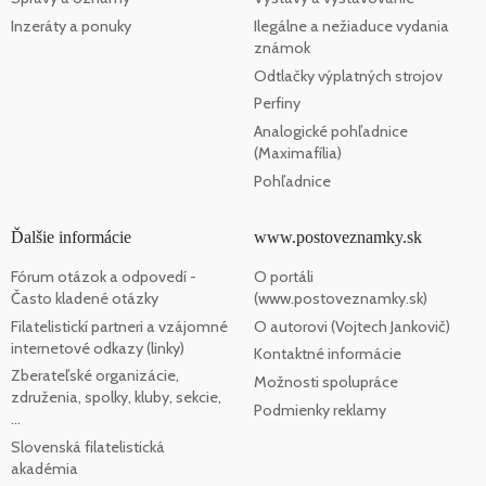
Inzeráty a ponuky
Ilegálne a nežiaduce vydania
známok
Odtlačky výplatných strojov
Perfiny
Analogické pohľadnice
(Maximafília)
Pohľadnice
Ďalšie informácie
www.postoveznamky.sk
Fórum otázok a odpovedí -
O portáli
Často kladené otázky
(www.postoveznamky.sk)
Filatelistickí partneri a vzájomné
O autorovi (Vojtech Jankovič)
internetové odkazy (linky)
Kontaktné informácie
Zberateľské organizácie,
Možnosti spolupráce
združenia, spolky, kluby, sekcie,
Podmienky reklamy
...
Slovenská filatelistická
akadémia