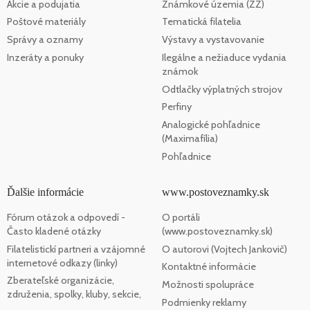
Akcie a podujatia
Známkové územia (ZZ)
Poštové materiály
Tematická filatelia
Správy a oznamy
Výstavy a vystavovanie
Inzeráty a ponuky
Ilegálne a nežiaduce vydania
známok
Odtlačky výplatných strojov
Perfiny
Analogické pohľadnice
(Maximafília)
Pohľadnice
Ďalšie informácie
www.postoveznamky.sk
Fórum otázok a odpovedí -
O portáli
Často kladené otázky
(www.postoveznamky.sk)
Filatelistickí partneri a vzájomné
O autorovi (Vojtech Jankovič)
internetové odkazy (linky)
Kontaktné informácie
Zberateľské organizácie,
Možnosti spolupráce
združenia, spolky, kluby, sekcie,
Podmienky reklamy
...