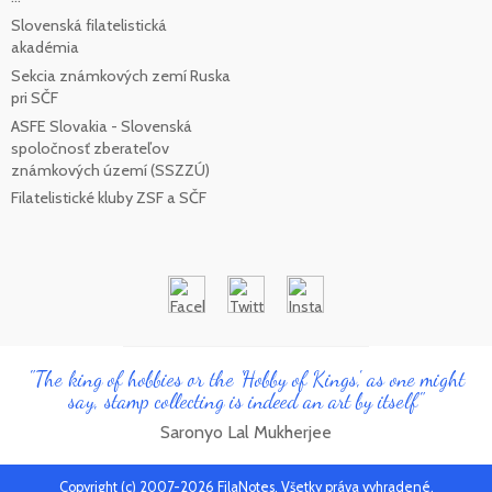
Slovenská filatelistická
akadémia
Sekcia známkových zemí Ruska
pri SČF
ASFE Slovakia - Slovenská
spoločnosť zberateľov
známkových území (SSZZÚ)
Filatelistické kluby ZSF a SČF
"The king of hobbies or the 'Hobby of Kings', as one might
say, stamp collecting is indeed an art by itself"
Saronyo Lal Mukherjee
Copyright (c) 2007-2026 FilaNotes, Všetky práva vyhradené.