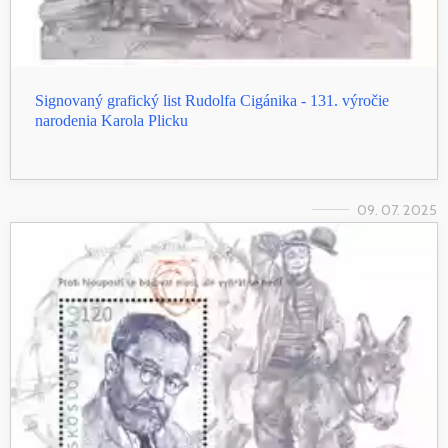
Signovaný grafický list Rudolfa Cigánika - 131. výročie
narodenia Karola Plicku
09. 07. 2025