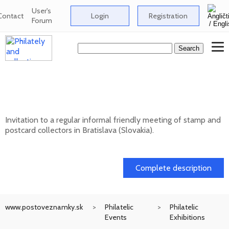
User's
Contact
Login
Registration
Forum
Informal meeting of stamp and postcard
collectors in Bratislava
Invitation to a regular informal friendly meeting of stamp and
postcard collectors in Bratislava (Slovakia).
12. 08. 2026
Complete description
www.postoveznamky.sk
Philatelic
Philatelic
Events
Exhibitions