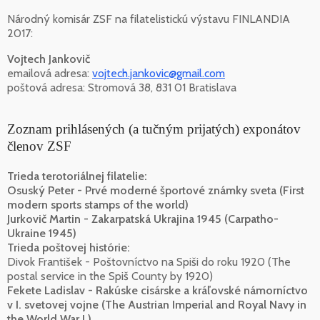
Národný komisár ZSF na filatelistickú výstavu FINLANDIA
2017:
Vojtech Jankovič
emailová adresa:
vojtech.jankovic@gmail.com
poštová adresa: Stromová 38, 831 01 Bratislava
Zoznam prihlásených (a tučným prijatých) exponátov
členov ZSF
Trieda terotoriálnej filatelie:
Osuský Peter - Prvé moderné športové známky sveta (First
modern sports stamps of the world)
Jurkovič Martin - Zakarpatská Ukrajina 1945 (Carpatho-
Ukraine 1945)
Trieda poštovej histórie:
Divok František - Poštovníctvo na Spiši do roku 1920 (The
postal service in the Spiš County by 1920)
Fekete Ladislav - Rakúske cisárske a kráľovské námorníctvo
v I. svetovej vojne (The Austrian Imperial and Royal Navy in
the World War I.)