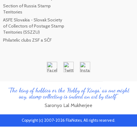
Section of Russia Stamp
Territories
ASFE Slovakia - Slovak Society
of Collectors of Postage Stamp
Territories (SSZZU)
Philatelic clubs ZSF a SČF
"The king of hobbies or the 'Hobby of Kings', as one might
say, stamp collecting is indeed an art by itself"
Saronyo Lal Mukherjee
Copyright (c) 2007-2026 FilaNotes, All rights reserved.