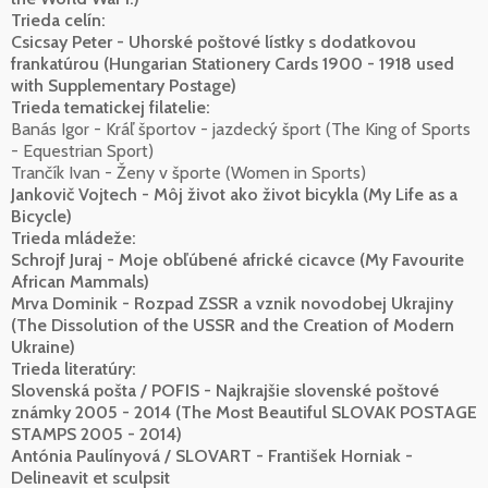
Trieda celín:
Csicsay Peter - Uhorské poštové lístky s dodatkovou
frankatúrou (Hungarian Stationery Cards 1900 - 1918 used
with Supplementary Postage)
Trieda tematickej filatelie:
Banás Igor - Kráľ športov - jazdecký šport (The King of Sports
- Equestrian Sport)
Trančík Ivan - Ženy v športe (Women in Sports)
Jankovič Vojtech - Môj život ako život bicykla (My Life as a
Bicycle)
Trieda mládeže:
Schrojf Juraj - Moje obľúbené africké cicavce (My Favourite
African Mammals)
Mrva Dominik - Rozpad ZSSR a vznik novodobej Ukrajiny
(The Dissolution of the USSR and the Creation of Modern
Ukraine)
Trieda literatúry:
Slovenská pošta / POFIS - Najkrajšie slovenské poštové
známky 2005 - 2014 (The Most Beautiful SLOVAK POSTAGE
STAMPS 2005 - 2014)
Antónia Paulínyová / SLOVART - František Horniak -
Delineavit et sculpsit