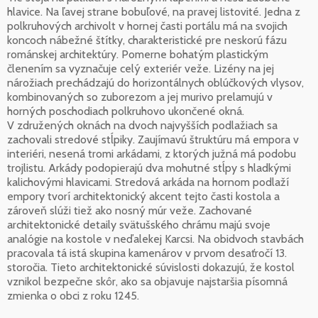
hlavice. Na ľavej strane bobuľové, na pravej listovité. Jedna z
polkruhových archivolt v hornej časti portálu má na svojich
koncoch nábežné štítky, charakteristické pre neskorú fázu
románskej architektúry. Pomerne bohatým plastickým
členením sa vyznačuje celý exteriér veže. Lizény na jej
nárožiach prechádzajú do horizontálnych oblúčkových vlysov,
kombinovaných so zuborezom a jej murivo prelamujú v
horných poschodiach polkruhovo ukončené okná.
V združených oknách na dvoch najvyšších podlažiach sa
zachovali stredové stĺpiky. Zaujímavú štruktúru má empora v
interiéri, nesená tromi arkádami, z ktorých južná má podobu
trojlistu. Arkády podopierajú dva mohutné stĺpy s hladkými
kalichovými hlavicami. Stredová arkáda na hornom podlaží
empory tvorí architektonický akcent tejto časti kostola a
zároveň slúži tiež ako nosný múr veže. Zachované
architektonické detaily svätušského chrámu majú svoje
analógie na kostole v neďalekej Karcsi. Na obidvoch stavbách
pracovala tá istá skupina kamenárov v prvom desaťročí 13.
storočia. Tieto architektonické súvislosti dokazujú, že kostol
vznikol bezpečne skôr, ako sa objavuje najstaršia písomná
zmienka o obci z roku 1245.