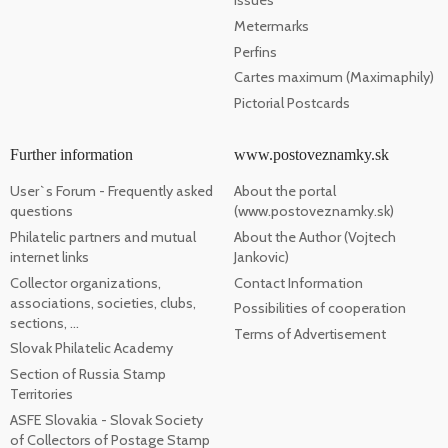
issues
Metermarks
Perfins
Cartes maximum (Maximaphily)
Pictorial Postcards
Further information
www.postoveznamky.sk
User`s Forum - Frequently asked
About the portal
questions
(www.postoveznamky.sk)
Philatelic partners and mutual
About the Author (Vojtech
internet links
Jankovic)
Collector organizations,
Contact Information
associations, societies, clubs,
Possibilities of cooperation
sections, ...
Terms of Advertisement
Slovak Philatelic Academy
Section of Russia Stamp
Territories
ASFE Slovakia - Slovak Society
of Collectors of Postage Stamp