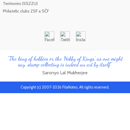
Territories (SSZZU)
Philatelic clubs ZSF a SČF
"The king of hobbies or the 'Hobby of Kings', as one might
say, stamp collecting is indeed an art by itself"
Saronyo Lal Mukherjee
Copyright (c) 2007-2026 FilaNotes, All rights reserved.