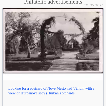
Philatelic advertisements
20. 05. 2026
Looking for a postcard of Nové Mesto nad Váhom with a
view of Hurbanove sady (Hurban's orchards