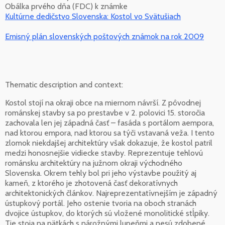
Obálka prvého dňa (FDC) k známke
Kultúrne dedičstvo Slovenska: Kostol vo Svätušiach
Emisný plán slovenských poštových známok na rok 2009
Thematic description and context:
Kostol stojí na okraji obce na miernom návrší. Z pôvodnej
románskej stavby sa po prestavbe v 2. polovici 15. storočia
zachovala len jej západná časť – fasáda s portálom aempora,
nad ktorou empora, nad ktorou sa týči vstavaná veža. I tento
zlomok niekdajšej architektúry však dokazuje, že kostol patril
medzi honosnejšie vidiecke stavby. Reprezentuje tehlovú
románsku architektúry na južnom okraji východného
Slovenska. Okrem tehly bol pri jeho výstavbe použitý aj
kameň, z ktorého je zhotovená časť dekoratívnych
architektonických článkov. Najreprezentatívnejším je západný
ústupkový portál. Jeho ostenie tvoria na oboch stranách
dvojice ústupkov, do ktorých sú vložené monolitické stĺpiky.
Tie stoja na pätkách s nárožnými lupeňmi a nesú zdobené