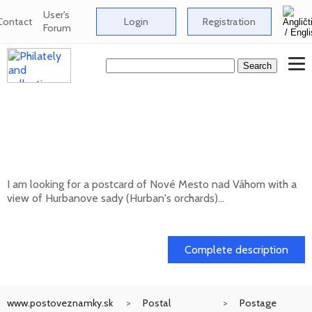
User's
Contact
Login
Registration
Forum
Looking for a postcard of Nové Mesto nad
Váhom with a view of Hurbanove sady
(Hurban's orchards
I am looking for a postcard of Nové Mesto nad Váhom with a
view of Hurbanove sady (Hurban's orchards)...
20. 05. 2026
Complete description
www.postoveznamky.sk
Postal
Postage