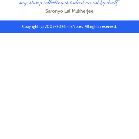
say, stamp collecting is indeed an art by itself"
Saronyo Lal Mukherjee
Copyright (c) 2007-2026 FilaNotes, All rights reserved.