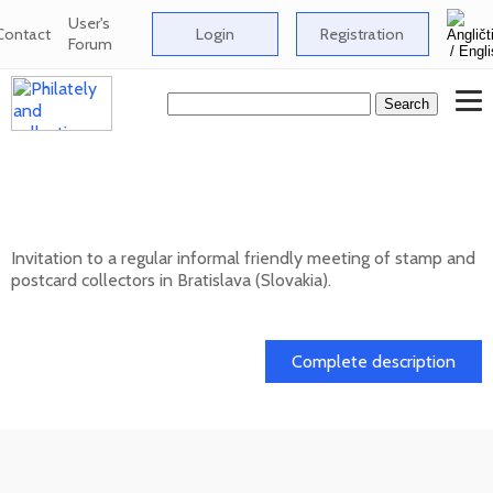
User's
Contact
Login
Registration
Forum
Informal meeting of stamp and postcard
collectors in Bratislava
Invitation to a regular informal friendly meeting of stamp and
postcard collectors in Bratislava (Slovakia).
12. 08. 2026
Complete description