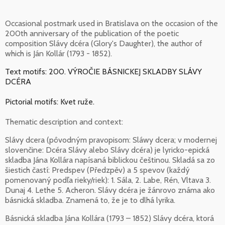
Occasional postmark used in Bratislava on the occasion of the
200th anniversary of the publication of the poetic
composition Slávy dcéra (Glory's Daughter), the author of
which is Ján Kollár (1793 - 1852).
Text motifs: 200. VÝROČIE BÁSNICKEJ SKLADBY SLÁVY
DCÉRA
Pictorial motifs: Kvet ruže.
Thematic description and context:
Slávy dcera (pôvodným pravopisom: Sláwy dcera; v modernej
slovenčine: Dcéra Slávy alebo Slávy dcéra) je lyricko-epická
skladba Jána Kollára napísaná biblickou češtinou. Skladá sa zo
šiestich častí: Predspev (Předzpěv) a 5 spevov (každý
pomenovaný podľa rieky/riek): 1. Sála, 2. Labe, Rén, Vltava 3.
Dunaj 4. Lethe 5. Acheron. Slávy dcéra je žánrovo známa ako
básnická skladba. Znamená to, že je to dlhá lyrika.
Básnická skladba Jána Kollára (1793 – 1852) Slávy dcéra, ktorá