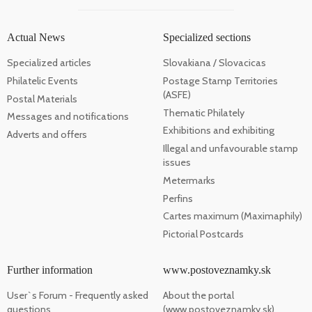
Actual News
Specialized sections
Specialized articles
Slovakiana / Slovacicas
Philatelic Events
Postage Stamp Territories
(ASFE)
Postal Materials
Thematic Philately
Messages and notifications
Exhibitions and exhibiting
Adverts and offers
Illegal and unfavourable stamp
issues
Metermarks
Perfins
Cartes maximum (Maximaphily)
Pictorial Postcards
Further information
www.postoveznamky.sk
User`s Forum - Frequently asked
About the portal
questions
(www.postoveznamky.sk)