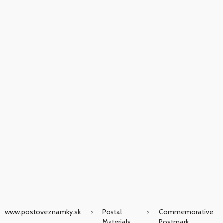
www.postoveznamky.sk
Postal
Commemorative
Materials
Postmark