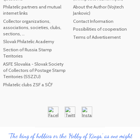
Philatelic partners and mutual
About the Author (Vojtech
internet links
Jankovic)
Collector organizations,
Contact Information
associations, societies, clubs,
Possibilities of cooperation
sections, ...
Terms of Advertisement
Slovak Philatelic Academy
Section of Russia Stamp
Territories
ASFE Slovakia - Slovak Society
of Collectors of Postage Stamp
Territories (SSZZU)
Philatelic clubs ZSF a SČF
"The king of hobbies or the 'Hobby of Kings', as one might