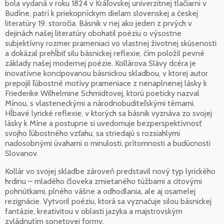
bola vydaná v roku 1824 v Kráľovskej univerzitnej tlačiarni v
Budíne, patrí k priekopníckym dielam slovenskej a českej
literatúry 19. storočia. Básnik v nej ako jeden z prvých v
dejinách našej literatúry obohatil poéziu o výsostne
subjektívny rozmer prameniaci vo vlastnej životnej skúsenosti
a dokázal prehĺbiť silu básnickej reflexie, čím položil pevné
základy našej modernej poézie. Kollárova Slávy dcéra je
inovatívne koncipovanou básnickou skladbou, v ktorej autor
prepojil ľúbostné motívy prameniace z nenaplnenej lásky k
Friederike Wilhelmine Schmidtovej, ktorú poeticky nazval
Mínou, s vlasteneckými a národnobuditeľskými témami.
Hĺbavé lyrické reflexie, v ktorých sa básnik vyznáva zo svojej
lásky k Míne a postupne si uvedomuje bezperspektívnosť
svojho ľúbostného vzťahu, sa striedajú s rozsiahlymi
nadosobnými úvahami o minulosti, prítomnosti a budúcnosti
Slovanov.
Kollár vo svojej skladbe zároveň predstavil nový typ lyrického
hrdinu – mladého človeka zmietaného túžbami a citovými
pohnútkami, plného vášne a odhodlania, ale aj osamelej
rezignácie. Vytvoril poéziu, ktorá sa vyznačuje silou básnickej
fantázie, kreativitou v oblasti jazyka a majstrovským
zvládnutím sonetovej formy.