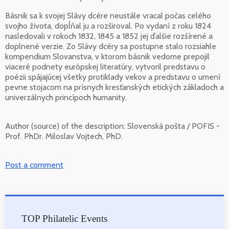
Básnik sa k svojej Slávy dcére neustále vracal počas celého
svojho života, dopĺňal ju a rozširoval. Po vydaní z roku 1824
nasledovali v rokoch 1832, 1845 a 1852 jej ďalšie rozšírené a
doplnené verzie. Zo Slávy dcéry sa postupne stalo rozsiahle
kompendium Slovanstva, v ktorom básnik vedome prepojil
viaceré podnety európskej literatúry, vytvoril predstavu o
poézii spájajúcej všetky protiklady vekov a predstavu o umení
pevne stojacom na prísnych kresťanských etických základoch a
univerzálnych princípoch humanity.
Author (source) of the description:
Slovenská pošta / POFIS -
Prof. PhDr. Miloslav Vojtech, PhD.
Post a comment
TOP Philatelic Events