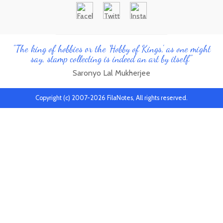
"The king of hobbies or the 'Hobby of Kings', as one might
say, stamp collecting is indeed an art by itself"
Saronyo Lal Mukherjee
Copyright (c) 2007-2026 FilaNotes, All rights reserved.