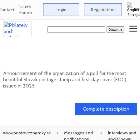
User's
Contact
Login
Registration
Forum
Public poll for the most beautiful Slovak
postage stamp of 2025
Announcement of the organization of a poll for the most
beautiful Slovak postage stamp and first day cover (FDC)
issued in 2025.
17. 04. 2026
Complete description
www.postoveznamky.sk
Messages and
Interviews and
notifications
social news