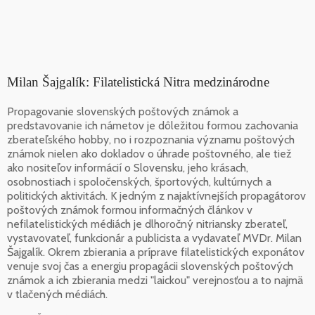
Milan Šajgalík: Filatelistická Nitra medzinárodne
Propagovanie slovenských poštových známok a
predstavovanie ich námetov je dôležitou formou zachovania
zberateľského hobby, no i rozpoznania významu poštových
známok nielen ako dokladov o úhrade poštovného, ale tiež
ako nositeľov informácií o Slovensku, jeho krásach,
osobnostiach i spoločenských, športových, kultúrnych a
politických aktivitách. K jedným z najaktívnejších propagátorov
poštových známok formou informačných článkov v
nefilatelistických médiách je dlhoročný nitriansky zberateľ,
vystavovateľ, funkcionár a publicista a vydavateľ MVDr. Milan
Šajgalík. Okrem zbierania a príprave filatelistických exponátov
venuje svoj čas a energiu propagácii slovenských poštových
známok a ich zbierania medzi "laickou" verejnosťou a to najmä
v tlačených médiách.