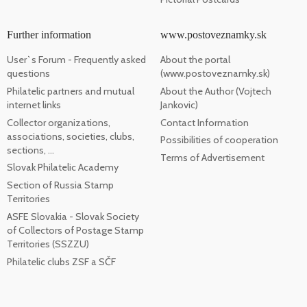
Further information
www.postoveznamky.sk
User`s Forum - Frequently asked
About the portal
questions
(www.postoveznamky.sk)
Philatelic partners and mutual
About the Author (Vojtech
internet links
Jankovic)
Collector organizations,
Contact Information
associations, societies, clubs,
Possibilities of cooperation
sections, ...
Terms of Advertisement
Slovak Philatelic Academy
Section of Russia Stamp
Territories
ASFE Slovakia - Slovak Society
of Collectors of Postage Stamp
Territories (SSZZU)
Philatelic clubs ZSF a SČF