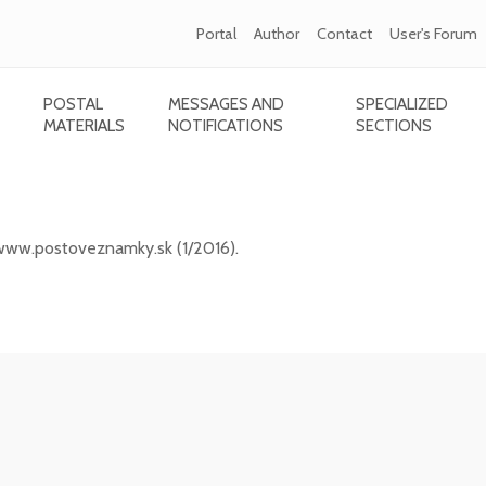
Portal
Author
Contact
User's Forum
POSTAL
MESSAGES AND
SPECIALIZED
MATERIALS
NOTIFICATIONS
SECTIONS
ic portal www.postoveznamky.sk (1/2026)
 www.postoveznamky.sk (1/2016).