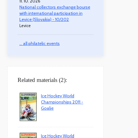
11. 10. 2026
National collectors exchange bourse
with international participation in
Levice (Slovakia) - 10/202
Levice
... all philatelic events
Related materials (2):
Ice Hockey World
Championships 2011 -
Goalie
Ice Hockey World