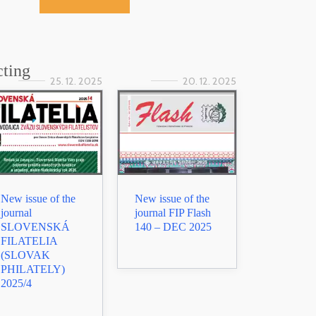
cting
25. 12. 2025
20. 12. 2025
New issue of the
New issue of the
journal
journal FIP Flash
SLOVENSKÁ
140 – DEC 2025
FILATELIA
(SLOVAK
PHILATELY)
2025/4