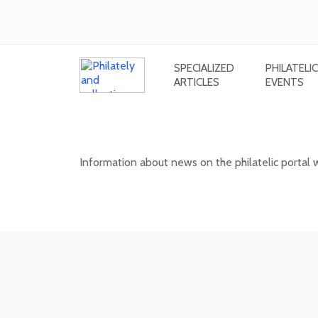
SPECIALIZED
PHILATELIC
ARTICLES
EVENTS
News on the information philatel
Information about news on the philatelic portal
03. 02. 2026