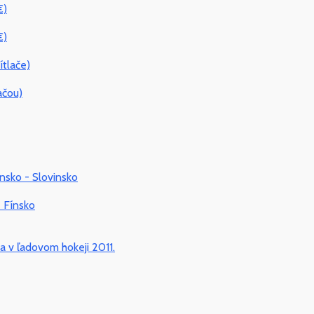
€)
€)
ítlače)
ačou)
nsko - Slovinsko
- Fínsko
 v ľadovom hokeji 2011.