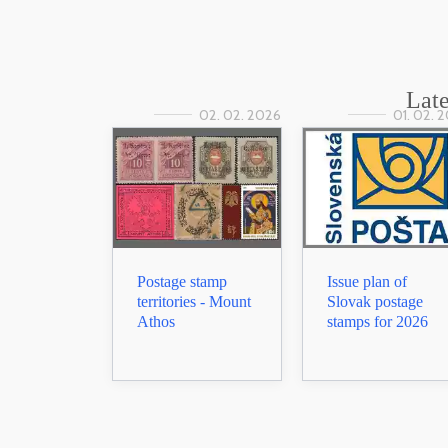
Late
02. 02. 2026
01. 02. 
Postage stamp
Issue plan of
territories - Mount
Slovak postage
Athos
stamps for 2026