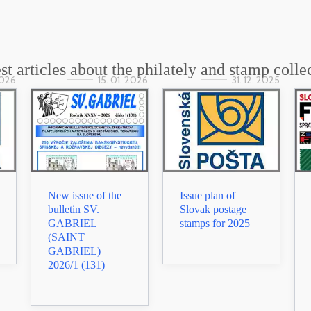
st articles about the philately and stamp colle
2026
15. 01. 2026
31. 12. 2025
New issue of the
Issue plan of
bulletin SV.
Slovak postage
GABRIEL
stamps for 2025
(SAINT
GABRIEL)
2026/1 (131)