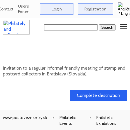
User's
Contact
Login
Registration
Forum
Informal meeting of stamp and postcard
collectors in Bratislava
Invitation to a regular informal friendly meeting of stamp and
postcard collectors in Bratislava (Slovakia).
12. 08. 2026
Complete description
www.postoveznamky.sk
Philatelic
Philatelic
Events
Exhibitions