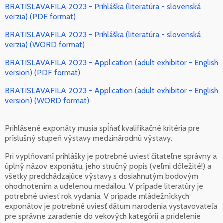
BRATISLAVAFILA 2023 - Prihláška (literatúra - slovenská
verzia) (PDF format)
BRATISLAVAFILA 2023 - Prihláška (literatúra - slovenská
verzia) (WORD format)
BRATISLAVAFILA 2023 - Application (adult exhibitor - English
version) (PDF format)
BRATISLAVAFILA 2023 - Application (adult exhibitor - English
version) (WORD format)
Prihlásené exponáty musia spĺňať kvalifikačné kritéria pre
príslušný stupeň výstavy medzinárodnú výstavy.
Pri vyplňovaní prihlášky je potrebné uviesť čitateľne správny a
úplný názov exponátu, jeho stručný popis (veľmi dôležité!) a
všetky predchádzajúce výstavy s dosiahnutým bodovým
ohodnotením a udelenou medailou. V prípade literatúry je
potrebné uviesť rok vydania. V prípade mládežníckych
exponátov je potrebné uviesť dátum narodenia vystavovateľa
pre správne zaradenie do vekových kategórií a pridelenie