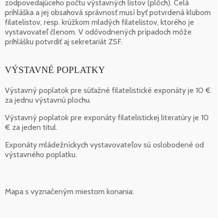
zodpovedajúceho počtu výstavných listov (plôch). Celá
prihláška a jej obsahová správnosť musí byť potvrdená klubom
filatelistov, resp. krúžkom mladých filatelistov, ktorého je
vystavovateľ členom. V odôvodnených prípadoch môže
prihlášku potvrdiť aj sekretariát ZSF.
VÝSTAVNÉ POPLATKY
Výstavný poplatok pre súťažné filatelistické exponáty je 10 €
za jednu výstavnú plochu.
Výstavný poplatok pre exponáty filatelistickej literatúry je 10
€ za jeden titul.
Exponáty mládežníckych vystavovateľov sú oslobodené od
výstavného poplatku.
Mapa s vyznačeným miestom konania: