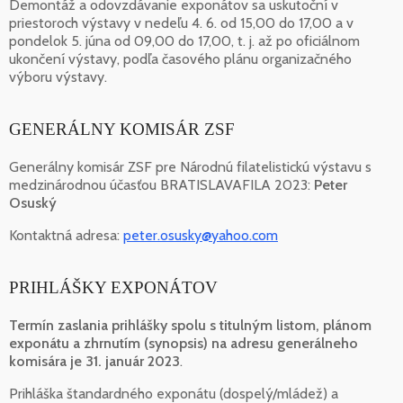
Demontáž a odovzdávanie exponátov sa uskutoční v
priestoroch výstavy v nedeľu 4. 6. od 15,00 do 17,00 a v
pondelok 5. júna od 09,00 do 17,00, t. j. až po oficiálnom
ukončení výstavy, podľa časového plánu organizačného
výboru výstavy.
GENERÁLNY KOMISÁR ZSF
Generálny komisár ZSF pre Národnú filatelistickú výstavu s
medzinárodnou účasťou BRATISLAVAFILA 2023:
Peter
Osuský
Kontaktná adresa:
peter.osusky@yahoo.com
PRIHLÁŠKY EXPONÁTOV
Termín zaslania prihlášky spolu s titulným listom, plánom
exponátu a zhrnutím (synopsis) na adresu generálneho
komisára je 31. január 2023
.
Prihláška štandardného exponátu (dospelý/mládež) a