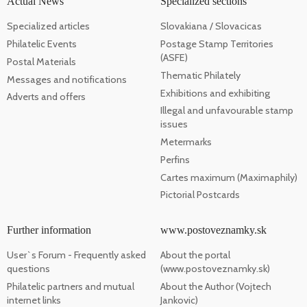
Actual News
Specialized sections
Specialized articles
Slovakiana / Slovacicas
Philatelic Events
Postage Stamp Territories
(ASFE)
Postal Materials
Thematic Philately
Messages and notifications
Exhibitions and exhibiting
Adverts and offers
Illegal and unfavourable stamp
issues
Metermarks
Perfins
Cartes maximum (Maximaphily)
Pictorial Postcards
Further information
www.postoveznamky.sk
User`s Forum - Frequently asked
About the portal
questions
(www.postoveznamky.sk)
Philatelic partners and mutual
About the Author (Vojtech
internet links
Jankovic)