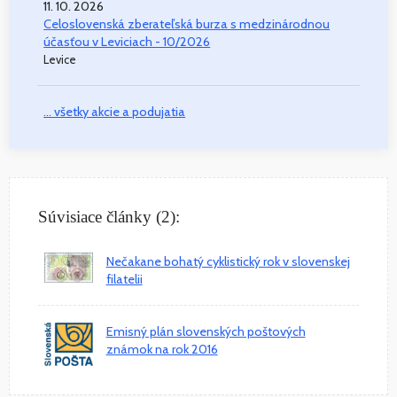
11. 10. 2026
Celoslovenská zberateľská burza s medzinárodnou
účasťou v Leviciach - 10/2026
Levice
... všetky akcie a podujatia
Súvisiace články (2):
Nečakane bohatý cyklistický rok v slovenskej
filatelii
Emisný plán slovenských poštových
známok na rok 2016