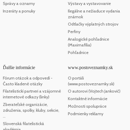
Správy a oznamy
Výstavy a vystavovanie
Inzeráty a ponuky
Ilegálne a nežiaduce vydania
známok
Odtlačky výplatných strojov
Perfiny
Analogické pohľadnice
(Maximafília)
Pohľadnice
Ďalšie informácie
www.postoveznamky.sk
Fórum otázok a odpovedí -
O portáli
Často kladené otázky
(www.postoveznamky.sk)
Filatelistickí partneri a vzájomné
O autorovi (Vojtech Jankovič)
internetové odkazy (linky)
Kontaktné informácie
Zberateľské organizácie,
Možnosti spolupráce
združenia, spolky, kluby, sekcie,
Podmienky reklamy
...
Slovenská filatelistická
akadémia