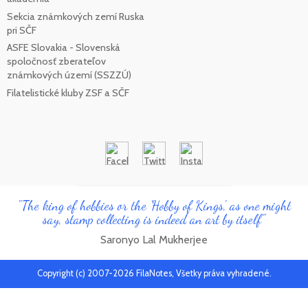
Sekcia známkových zemí Ruska
pri SČF
ASFE Slovakia - Slovenská
spoločnosť zberateľov
známkových území (SSZZÚ)
Filatelistické kluby ZSF a SČF
"The king of hobbies or the 'Hobby of Kings', as one might
say, stamp collecting is indeed an art by itself"
Saronyo Lal Mukherjee
Copyright (c) 2007-2026 FilaNotes, Všetky práva vyhradené.