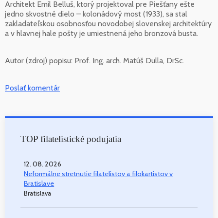
Architekt Emil Belluš, ktorý projektoval pre Piešťany ešte
jedno skvostné dielo – kolonádový most (1933), sa stal
zakladateľskou osobnosťou novodobej slovenskej architektúry
a v hlavnej hale pošty je umiestnená jeho bronzová busta.
Autor (zdroj) popisu:
Prof. Ing. arch. Matúš Dulla, DrSc.
Poslať komentár
TOP filatelistické podujatia
12. 08. 2026
Neformálne stretnutie filatelistov a filokartistov v
Bratislave
Bratislava