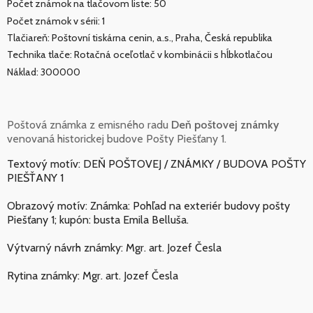
Počet známok na tlačovom liste: 50
Počet známok v sérii: 1
Tlačiareň: Poštovní tiskárna cenin, a.s., Praha, Česká republika
Technika tlače: Rotačná oceľotlač v kombinácii s hĺbkotlačou
Náklad: 300000
Poštová známka z emisného radu
Deň poštovej známky
venovaná historickej budove Pošty Piešťany 1.
Textový motív: DEŇ POŠTOVEJ / ZNÁMKY / BUDOVA POŠTY
PIEŠŤANY 1
Obrazový motív: Známka: Pohľad na exteriér budovy pošty
Piešťany 1; kupón: busta Emila Belluša.
Výtvarný návrh známky: Mgr. art. Jozef Česla
Rytina známky: Mgr. art. Jozef Česla