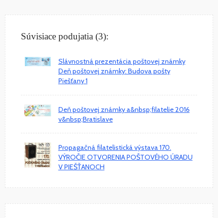
Súvisiace podujatia (3):
Slávnostná prezentácia poštovej známky
Deň poštovej známky: Budova pošty
Piešťany 1
Deň poštovej známky a&nbsp;filatelie 2016
v&nbsp;Bratislave
Propagačná filatelistická výstava 170.
VÝROČIE OTVORENIA POŠTOVÉHO ÚRADU
V PIEŠŤANOCH