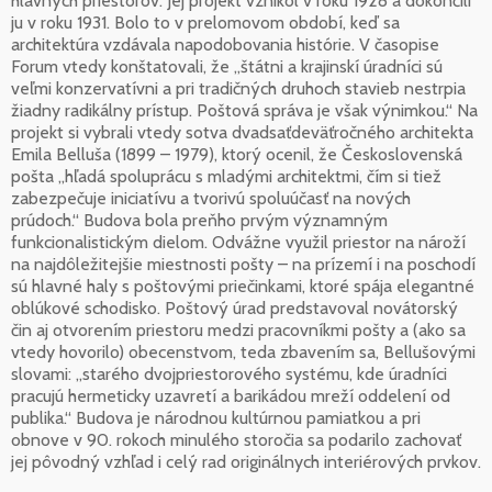
hlavných priestorov. Jej projekt vznikol v roku 1928 a dokončili
ju v roku 1931. Bolo to v prelomovom období, keď sa
architektúra vzdávala napodobovania histórie. V časopise
Forum vtedy konštatovali, že „štátni a krajinskí úradníci sú
veľmi konzervatívni a pri tradičných druhoch stavieb nestrpia
žiadny radikálny prístup. Poštová správa je však výnimkou.“ Na
projekt si vybrali vtedy sotva dvadsaťdeväťročného architekta
Emila Belluša (1899 – 1979), ktorý ocenil, že Československá
pošta „hľadá spoluprácu s mladými architektmi, čím si tiež
zabezpečuje iniciatívu a tvorivú spoluúčasť na nových
prúdoch.“ Budova bola preňho prvým významným
funkcionalistickým dielom. Odvážne využil priestor na nároží
na najdôležitejšie miestnosti pošty – na prízemí i na poschodí
sú hlavné haly s poštovými priečinkami, ktoré spája elegantné
oblúkové schodisko. Poštový úrad predstavoval novátorský
čin aj otvorením priestoru medzi pracovníkmi pošty a (ako sa
vtedy hovorilo) obecenstvom, teda zbavením sa, Bellušovými
slovami: „starého dvojpriestorového systému, kde úradníci
pracujú hermeticky uzavretí a barikádou mreží oddelení od
publika.“ Budova je národnou kultúrnou pamiatkou a pri
obnove v 90. rokoch minulého storočia sa podarilo zachovať
jej pôvodný vzhľad i celý rad originálnych interiérových prvkov.