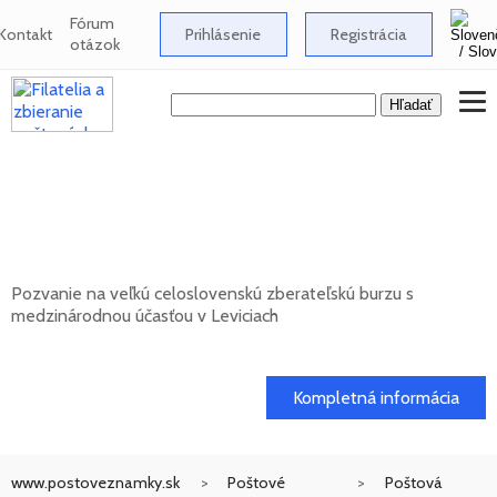
Fórum
Kontakt
Prihlásenie
Registrácia
otázok
Celoslovenská zberateľská burza s
medzinárodnou účasťou v Leviciach -
10/2026
Pozvanie na veľkú celoslovenskú zberateľskú burzu s
medzinárodnou účasťou v Leviciach
11. 10. 2026
Kompletná informácia
www.postoveznamky.sk
Poštové
Poštová