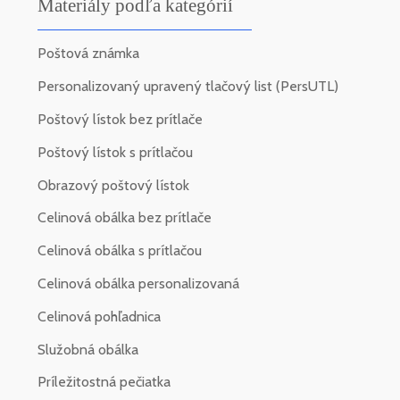
Materiály podľa kategórií
Poštová známka
Personalizovaný upravený tlačový list (PersUTL)
Poštový lístok bez prítlače
Poštový lístok s prítlačou
Obrazový poštový lístok
Celinová obálka bez prítlače
Celinová obálka s prítlačou
Celinová obálka personalizovaná
Celinová pohľadnica
Služobná obálka
Príležitostná pečiatka