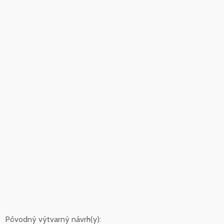
Pôvodný výtvarný návrh(y):