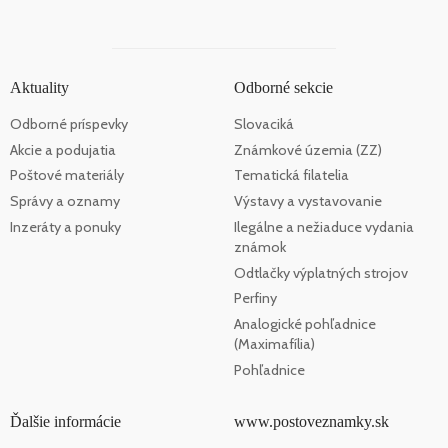
Aktuality
Odborné sekcie
Odborné príspevky
Slovaciká
Akcie a podujatia
Známkové územia (ZZ)
Poštové materiály
Tematická filatelia
Správy a oznamy
Výstavy a vystavovanie
Inzeráty a ponuky
Ilegálne a nežiaduce vydania
známok
Odtlačky výplatných strojov
Perfiny
Analogické pohľadnice
(Maximafília)
Pohľadnice
Ďalšie informácie
www.postoveznamky.sk