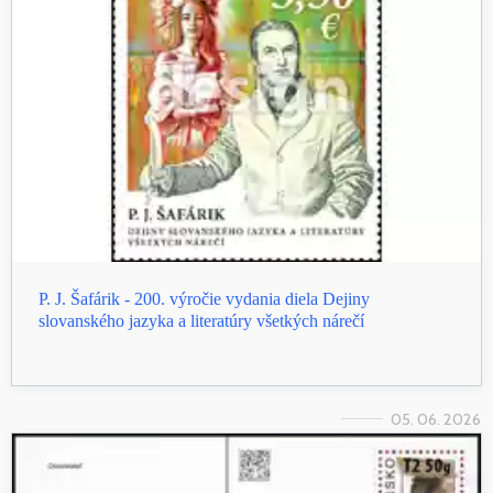
P. J. Šafárik - 200. výročie vydania diela Dejiny
slovanského jazyka a literatúry všetkých nárečí
05. 06. 2026