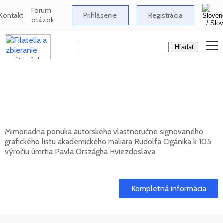
Fórum
Kontakt
Prihlásenie
Registrácia
otázok
Signovaný grafický list Rudolfa Cigánika -
105. výročie úmrtia Pavla Országha
Hviezdoslava
Mimoriadna ponuka autorského vlastnoručne signovaného
grafického listu akademického maliara Rudolfa Cigánika k 105.
výročiu úmrtia Pavla Országha Hviezdoslava.
01. 03. 2026
Kompletná informácia