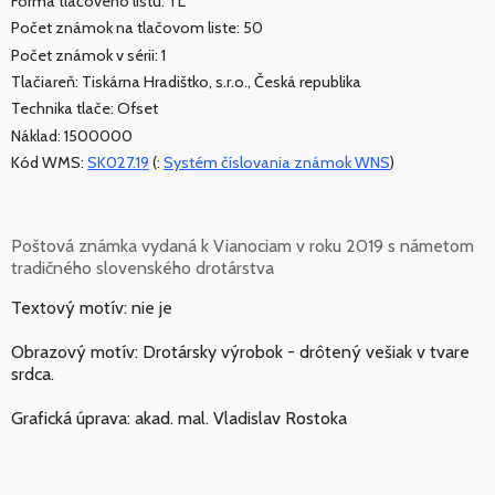
Forma tlačového listu: TL
Počet známok na tlačovom liste: 50
Počet známok v sérii: 1
Tlačiareň: Tiskárna Hradištko, s.r.o., Česká republika
Technika tlače: Ofset
Náklad: 1500000
Kód WMS:
SK027.19
(:
Systém číslovania známok WNS
)
Poštová známka vydaná k Vianociam v roku 2019 s námetom
tradičného slovenského drotárstva
Textový motív: nie je
Obrazový motív: Drotársky výrobok - drôtený vešiak v tvare
srdca.
Grafická úprava: akad. mal. Vladislav Rostoka