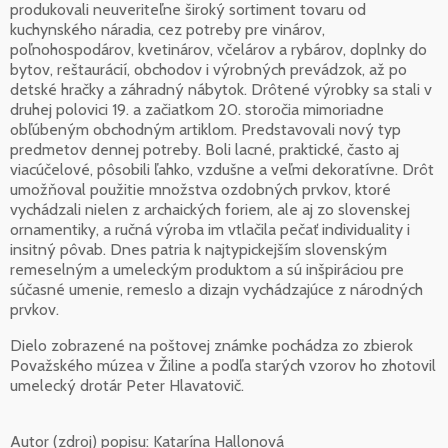
produkovali neuveriteľne široký sortiment tovaru od
kuchynského náradia, cez potreby pre vinárov,
poľnohospodárov, kvetinárov, včelárov a rybárov, doplnky do
bytov, reštaurácií, obchodov i výrobných prevádzok, až po
detské hračky a záhradný nábytok. Drôtené výrobky sa stali v
druhej polovici 19. a začiatkom 20. storočia mimoriadne
obľúbeným obchodným artiklom. Predstavovali nový typ
predmetov dennej potreby. Boli lacné, praktické, často aj
viacúčelové, pôsobili ľahko, vzdušne a veľmi dekoratívne. Drôt
umožňoval použitie množstva ozdobných prvkov, ktoré
vychádzali nielen z archaických foriem, ale aj zo slovenskej
ornamentiky, a ručná výroba im vtlačila pečať individuality i
insitný pôvab. Dnes patria k najtypickejším slovenským
remeselným a umeleckým produktom a sú inšpiráciou pre
súčasné umenie, remeslo a dizajn vychádzajúce z národných
prvkov.
Dielo zobrazené na poštovej známke pochádza zo zbierok
Považského múzea v Žiline a podľa starých vzorov ho zhotovil
umelecký drotár Peter Hlavatovič.
Autor (zdroj) popisu:
Katarína Hallonová