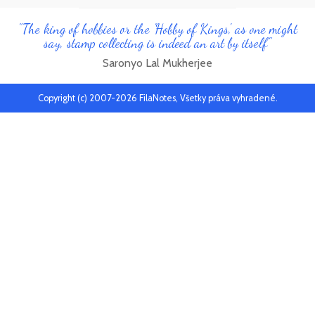
"The king of hobbies or the 'Hobby of Kings', as one might
say, stamp collecting is indeed an art by itself"
Saronyo Lal Mukherjee
Copyright (c) 2007-2026 FilaNotes, Všetky práva vyhradené.