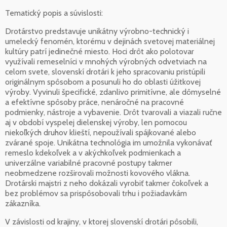
Tematický popis a súvislosti:
Drotárstvo predstavuje unikátny výrobno-technický i
umelecký fenomén, ktorému v dejinách svetovej materiálnej
kultúry patrí jedinečné miesto. Hoci drôt ako polotovar
využívali remeselníci v mnohých výrobných odvetviach na
celom svete, slovenskí drotári k jeho spracovaniu pristúpili
originálnym spôsobom a posunuli ho do oblasti úžitkovej
výroby. Vyvinuli špecifické, zdanlivo primitívne, ale dômyselné
a efektívne spôsoby práce, nenáročné na pracovné
podmienky, nástroje a vybavenie. Drôt tvarovali a viazali ručne
aj v období vyspelej dielenskej výroby, len pomocou
niekoľkých druhov klieští, nepoužívali spájkované alebo
zvárané spoje. Unikátna technológia im umožnila vykonávať
remeslo kdekoľvek a v akýchkoľvek podmienkach a
univerzálne variabilné pracovné postupy takmer
neobmedzene rozširovali možnosti kovového vlákna.
Drotárski majstri z neho dokázali vyrobiť takmer čokoľvek a
bez problémov sa prispôsobovali trhu i požiadavkám
zákazníka.
V závislosti od krajiny, v ktorej slovenskí drotári pôsobili,