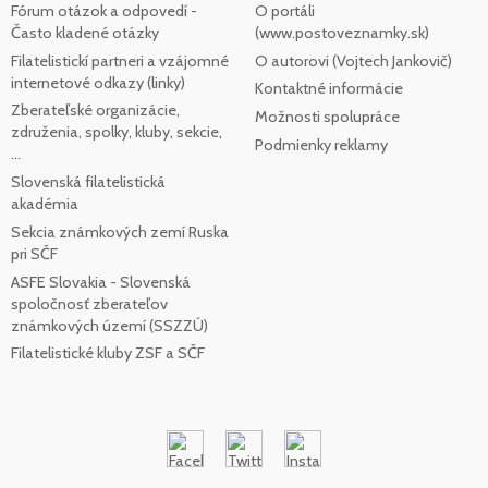
Fórum otázok a odpovedí -
O portáli
Často kladené otázky
(www.postoveznamky.sk)
Filatelistickí partneri a vzájomné
O autorovi (Vojtech Jankovič)
internetové odkazy (linky)
Kontaktné informácie
Zberateľské organizácie,
Možnosti spolupráce
združenia, spolky, kluby, sekcie,
Podmienky reklamy
...
Slovenská filatelistická
akadémia
Sekcia známkových zemí Ruska
pri SČF
ASFE Slovakia - Slovenská
spoločnosť zberateľov
známkových území (SSZZÚ)
Filatelistické kluby ZSF a SČF