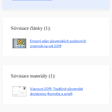
Súvisiace články (1):
Emisný plán slovenských poštových
známok na rok 2019
Súvisiace materiály (1):
Vianoce 2019: Tradičné slovenské
drotárstvo (kométa a anjel)