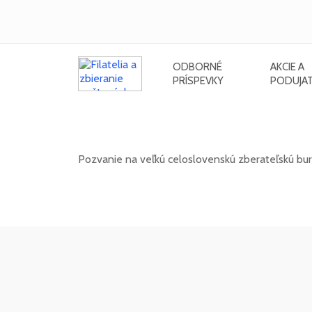
ODBORNÉ
AKCIE A
PRÍSPEVKY
PODUJAT
Celoslovenská zberateľská burza 
Pozvanie na veľkú celoslovenskú zberateľskú bur
13. 12. 2026