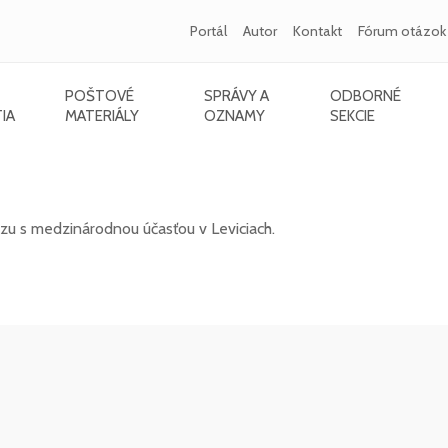
Portál
Autor
Kontakt
Fórum otázok
POŠTOVÉ
SPRÁVY A
ODBORNÉ
IA
MATERIÁLY
OZNAMY
SEKCIE
s medzinárodnou účasťou v Leviciach - 12/20
zu s medzinárodnou účasťou v Leviciach.