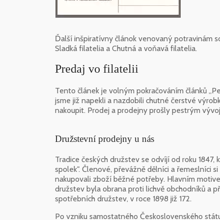
Ďalší inšpiratívny článok venovaný potravinám s
Sladká filatelia a Chutná a voňavá filatelia.
Predaj vo filatelii
Tento článek je volným pokračováním článků „Pekařs
jsme již napekli a nazdobili chutné čerstvé výro
nakoupit. Prodej a prodejny prošly pestrým vývoj
Družstevní prodejny u nás
Tradice českých družstev se odvíjí od roku 1847, 
spolek". Členové, převážně dělníci a řemeslníci si
nakupovali zboží běžné potřeby. Hlavním motive
družstev byla obrana proti lichvě obchodníků a p
spotřebních družstev, v roce 1898 již 172.
Po vzniku samostatného Československého státu v