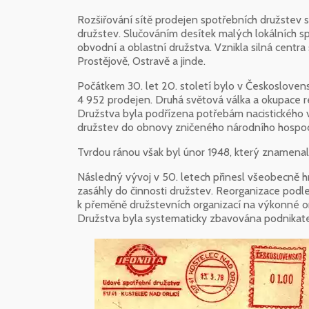
Rozšiřování sítě prodejen spotřebních družstev 
družstev. Slučováním desítek malých lokálních s
obvodní a oblastní družstva. Vznikla silná centra 
Prostějově, Ostravě a jinde.
Počátkem 30. let 20. století bylo v Českoslovens
4 952 prodejen. Druhá světová válka a okupace r
Družstva byla podřízena potřebám nacistického v
družstev do obnovy zničeného národního hospod
Tvrdou ránou však byl únor 1948, který znamena
Následný vývoj v 50. letech přinesl všeobecně 
zasáhly do činnosti družstev. Reorganizace pod
k přeměně družstevních organizací na výkonné or
Družstva byla systematicky zbavována podnikatel