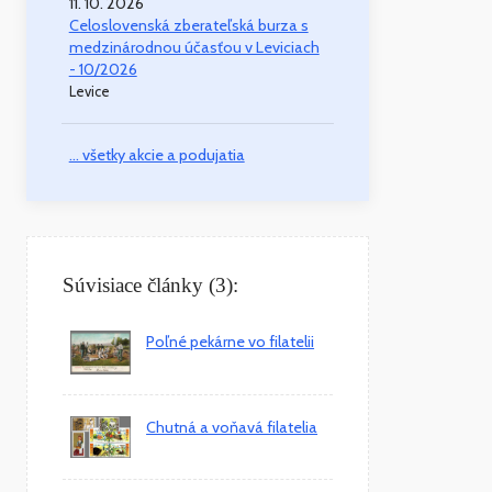
11. 10. 2026
Celoslovenská zberateľská burza s
medzinárodnou účasťou v Leviciach
- 10/2026
Levice
... všetky akcie a podujatia
Súvisiace články (3):
Poľné pekárne vo filatelii
Chutná a voňavá filatelia