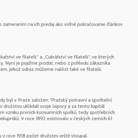
o zameraním na ich predaj ako voľné pokračovanie článkov
tví ve filatelii“ a „Cukrářství ve filatelii“, ve kterých
bky. Nyní je pojďme prodat, nebo z pohledu zákazníka
em, jehož odraz můžeme nalézt také ve filatelii.
kdy byl v Praze založen "Pražský potravní a spořitelní
 v družstvu ukládali svoje úspory a za tento kapitál
m vzniku prvních konsumních spolků, tedy spotřebních
řekupníků. V roce 1892 existovalo v českých zemích 61
 roce 1918 počet družstev ještě stoupal.