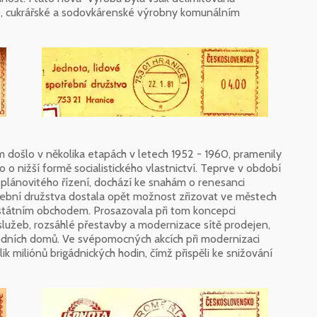
60, cukrářské a sodovkárenské výrobny komunálním
 došlo v několika etapách v letech 1952 - 1960, pramenily
o o nižší formě socialistického vlastnictví. Teprve v období
 plánovitého řízení, dochází ke snahám o renesanci
třební družstva dostala opět možnost zřizovat ve městech
e státním obchodem. Prosazovala při tom koncepci
služeb, rozsáhlé přestavby a modernizace sítě prodejen,
odních domů. Ve svépomocných akcích při modernizaci
k miliónů brigádnických hodin, čímž přispěli ke snižování