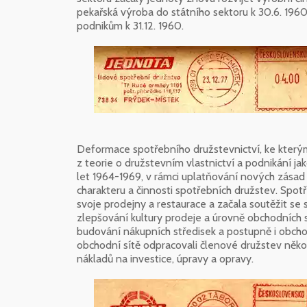
pekařská výroba do státního sektoru k 30.6. 19
podnikům k 31.12. 1960.
Deformace spotřebního družstevnictví, ke kterým
z teorie o družstevním vlastnictví a podnikání jak
let 1964-1969, v rámci uplatňování nových zásad
charakteru a činnosti spotřebních družstev. Spo
svoje prodejny a restaurace a začala soutěžit s
zlepšování kultury prodeje a úrovně obchodních 
budování nákupních středisek a postupně i obch
obchodní sítě odpracovali členové družstev několi
nákladů na investice, úpravy a opravy.