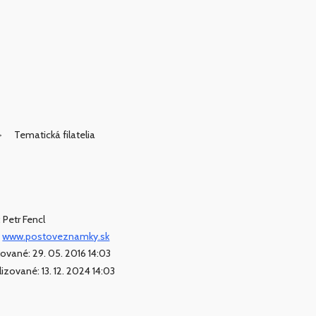
Tematická filatelia
 Petr Fencl
:
www.postoveznamky.sk
kované: 29. 05. 2016 14:03
lizované: 13. 12. 2024 14:03