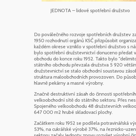
JEDNOTA – lidové spotřební družstvo
Do poválečného rozvoje spotřebních družstev zas
1950 rozhodnutí orgánů KSČ přizpůsobit organiza
každém okrese vzniklo v spotřební družstvo s ná
bylo spotřební družstevnictví donuceno předat 
obchodu do konce roku 1952. Takto bylo "delimit
státního obchodu převzala družstva 5 920 větši
družstevnictví se stalo obchodní soustavou záso
struktura maloobchodních provozoven. Do působno
hlavně pekárny a masné výrobny.
Značně destruktivní zásah do činnosti spotřební
velkoobchodní sítě do státního sektoru. Přes n
Spojeného velkoobchodu 48 družstevních velkoob
647 000 m2 hrubé skladovací plochy.
Začátkem roku 1952 se podílela potravinářská vý
53%, na cukrářské výrobě 37%, na řeznicko-uze
sektoru začaly Jednoty znovu rozvíjet výrobní či