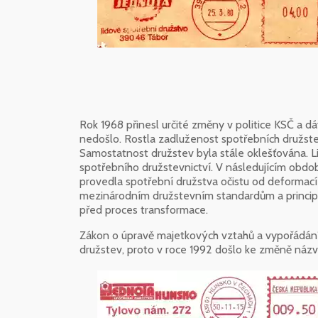
Rok 1968 přinesl určité změny v politice KSČ a d
nedošlo. Rostla zadluženost spotřebních družstev
Samostatnost družstev byla stále oklešťována. L
spotřebního družstevnictví. V následujícím obdo
provedla spotřební družstva očistu od deformací z
mezinárodním družstevním standardům a principů
před proces transformace.
Zákon o úpravě majetkových vztahů a vypořádání
družstev, proto v roce 1992 došlo ke změně náz