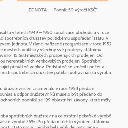
JEDNOTA – „Podnik 50 výročí KSČ“
áhla v letech 1949 – 1950 socializace obchodu a v roce
ci spotřebních družstev politickému uspořádání státu. V
zvem Jednota. V rámci nařízené reorganizace v roce 1952
ve městech prakticky všechny své prodejny státnímu
ováno" 15 683 městských prosperujících prodejen. Od
nou nerentabilních venkovských prodejen. Spotřební
bující převážně venkov. Podstatně se změnil i počet a
sti spotřebních družstev patřila i potravinářská výroba,
ho družstevnictví znamenalo v roce 1958 předání
esouhlas a odpor družstevníků muselo být předáno do
chodních podniků se 199 oblastními závody, které měly
roba spotřebních družstev na celostátní pekařské výrobě
nářské výrobě 35%. Po předání těchto výroben státnímu
nnost. I tato nová" výroba byla však delimitována -