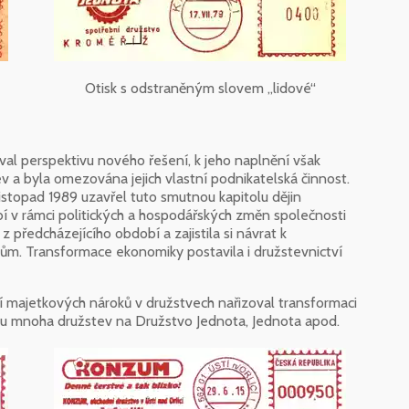
Otisk s odstraněným slovem „lidové“
ával perspektivu nového řešení, k jeho naplnění však
 a byla omezována jejich vlastní podnikatelská činnost.
istopad 1989 uzavřel tuto smutnou kapitolu dějin
bí v rámci politických a hospodářských změn společnosti
 předcházejícího období a zajistila si návrat k
m. Transformace ekonomiky postavila i družstevnictví
 majetkových nároků v družstvech nařizoval transformaci
vu mnoha družstev na Družstvo Jednota, Jednota apod.