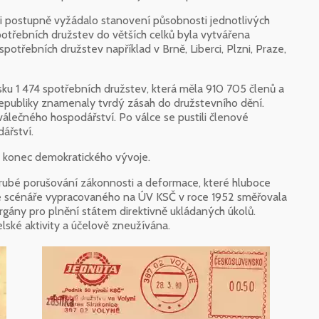
si postupně vyžádalo stanovení působnosti jednotlivých
potřebních družstev do větších celků byla vytvářena
spotřebních družstev například v Brně, Liberci, Plzni, Praze,
ku 1 474 spotřebních družstev, která měla 910 705 členů a
epubliky znamenaly tvrdý zásah do družstevního dění.
álečného hospodářství. Po válce se pustili členové
ářství.
l konec demokratického vývoje.
hrubé porušování zákonnosti a deformace, které hluboce
le scénáře vypracovaného na ÚV KSČ v roce 1952 směřovala
gány pro plnění státem direktivně ukládaných úkolů.
ské aktivity a účelově zneužívána.