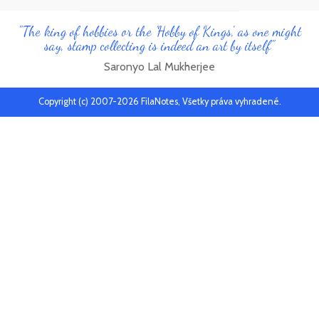
"The king of hobbies or the 'Hobby of Kings', as one might
say, stamp collecting is indeed an art by itself"
Saronyo Lal Mukherjee
Copyright (c) 2007-2026 FilaNotes, Všetky práva vyhradené.