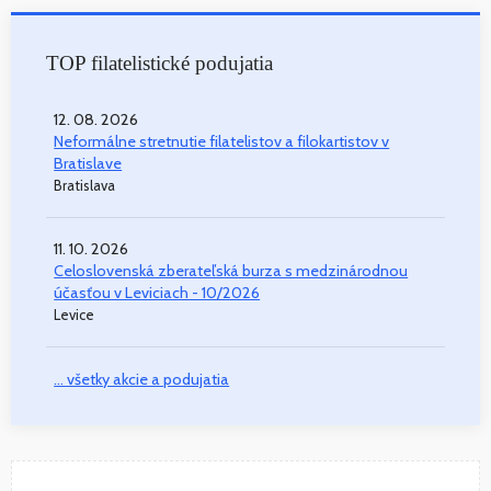
TOP filatelistické podujatia
12. 08. 2026
Neformálne stretnutie filatelistov a filokartistov v
Bratislave
Bratislava
11. 10. 2026
Celoslovenská zberateľská burza s medzinárodnou
účasťou v Leviciach - 10/2026
Levice
... všetky akcie a podujatia