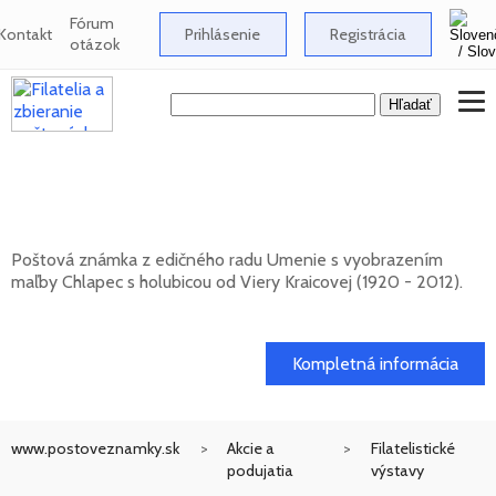
Fórum
Kontakt
Prihlásenie
Registrácia
otázok
Umenie: Viera Kraicová (1920 - 2012) -
Chlapec s holubicou
Poštová známka z edičného radu Umenie s vyobrazením
maľby Chlapec s holubicou od Viery Kraicovej (1920 - 2012).
20. 11. 2026 -
Kompletná informácia
www.postoveznamky.sk
Akcie a
Filatelistické
podujatia
výstavy