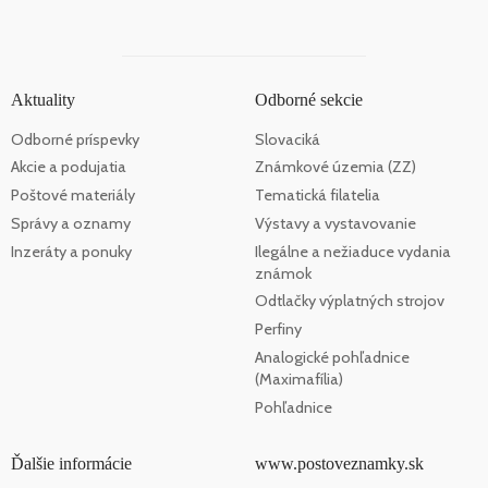
Aktuality
Odborné sekcie
Odborné príspevky
Slovaciká
Akcie a podujatia
Známkové územia (ZZ)
Poštové materiály
Tematická filatelia
Správy a oznamy
Výstavy a vystavovanie
Inzeráty a ponuky
Ilegálne a nežiaduce vydania
známok
Odtlačky výplatných strojov
Perfiny
Analogické pohľadnice
(Maximafília)
Pohľadnice
Ďalšie informácie
www.postoveznamky.sk