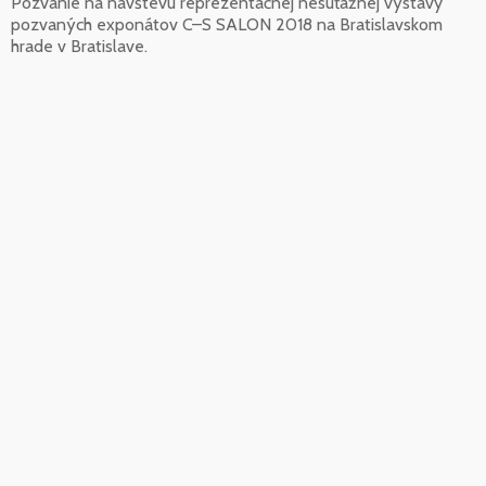
Pozvanie na návštevu reprezentačnej nesúťažnej výstavy
pozvaných exponátov C–S SALON 2018 na Bratislavskom
hrade v Bratislave.