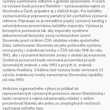
výstavy a primerané odborné a grafické spracovanie. K účasti
na výstave budú prizvaní filatelisti – vystavovatelia najmä zo
Slovenska a Čiech, prípadne aj z ďalších krajín. Pre každého
vystavovateľa je pripravený pamätný list a príťažlivá výstavná
odmena. Pripravuje sa aj netradične pojatý výstavný katalóg s
celostránkovou prezentáciou každého exponátu. Výstava je
koncepčne postavená tak, aby exponáty vyvážene
dokumentovali historický vývoj na historickom území
Slovensku pred vznikom ČSR, obdobie vzniku spoločného
štátu, začleňovanie Slovenska do jeho poštového systému,
rozvoj pošty i známkovej tvorby v ČSR od roku 1918 do roku
1992, ako i významné historické zvraty v období jej existencie.
Osobitná pozornosť bude venovaná prezentácii prvých
slovenských známok z roku 1993 a prvých čs. známok -
vydania Hradčany. Zvláštna časť výstavy bude venovaná 25.
výročiu známkovej tvorby samostatnej Slovenskej republiky
od roku 1993.
Ambíciou organizačného výboru je prilákať do
reprezentačných výstavných priestorov okrem filatelistickej i
laickú verejnosť a najmä odrastenejšiu mládež s cieľom
prezentovať filateliu ako jednu zo zmysluplných možností
využívania voľného času.