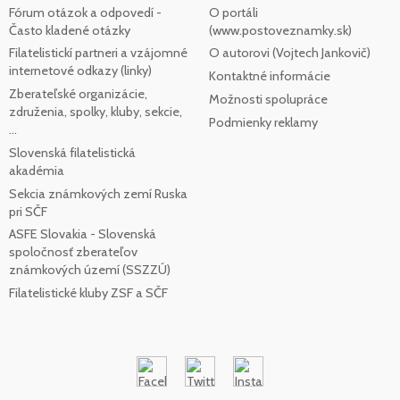
Fórum otázok a odpovedí -
O portáli
Často kladené otázky
(www.postoveznamky.sk)
Filatelistickí partneri a vzájomné
O autorovi (Vojtech Jankovič)
internetové odkazy (linky)
Kontaktné informácie
Zberateľské organizácie,
Možnosti spolupráce
združenia, spolky, kluby, sekcie,
Podmienky reklamy
...
Slovenská filatelistická
akadémia
Sekcia známkových zemí Ruska
pri SČF
ASFE Slovakia - Slovenská
spoločnosť zberateľov
známkových území (SSZZÚ)
Filatelistické kluby ZSF a SČF