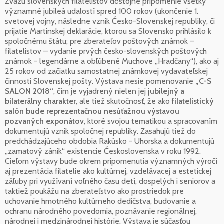
Zväzu slovenských filatelistov dôstojne pripomenie všetky
významné jubileá udalostí spred 100 rokov (ukončenie 1.
svetovej vojny, následne vznik Česko-Slovenskej republiky, či
prijatie Martinskej deklarácie, ktorou sa Slovensko prihlásilo k
spoločnému štátu; pre zberateľov poštových známok –
filatelistov – vydanie prvých česko-slovenských poštových
známok - legendárne a obľúbené Muchove „Hradčany“), ako aj
25 rokov od začiatku samostatnej známkovej vydavateľskej
činnosti Slovenskej pošty. Výstava nesie pomenovanie
„C-S
SALON 2018“
, čím je vyjadrený nielen jej
jubilejný a
bilaterálny charakter
, ale tiež skutočnosť, že ako
filatelistický
salón bude reprezentačnou nesúťažnou výstavou
pozvaných exponátov
, ktoré svojou tematikou a spracovaním
dokumentujú vznik spoločnej republiky. Zasahujú tiež do
predchádzajúceho obdobia Rakúsko - Uhorska a dokumentujú
„zamatový zánik“ existencie Československa v roku 1992.
Cieľom výstavy bude okrem pripomenutia významných výročí
aj prezentácia filatelie ako kultúrnej, vzdelávacej a estetickej
záľuby pri využívaní voľného času detí, dospelých i seniorov a
taktiež poukážu na zberateľstvo ako prostriedok pre
uchovanie hmotného kultúrneho dedičstva, budovanie a
ochranu národného povedomia, poznávanie regionálnej,
národnej i medzinárodnej histórie. Výstava je súčasťou