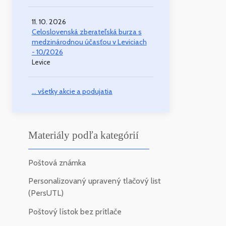
11. 10. 2026
Celoslovenská zberateľská burza s
medzinárodnou účasťou v Leviciach
- 10/2026
Levice
... všetky akcie a podujatia
Materiály podľa kategórií
Poštová známka
Personalizovaný upravený tlačový list
(PersUTL)
Poštový lístok bez prítlače