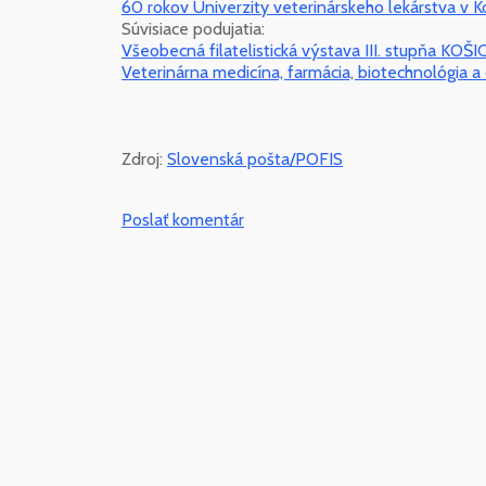
60 rokov Univerzity veterinárskeho lekárstva v Ko
Súvisiace podujatia:
Všeobecná filatelistická výstava III. stupňa KOŠ
Veterinárna medicína, farmácia, biotechnológia a 
Zdroj:
Slovenská pošta/POFIS
Poslať komentár