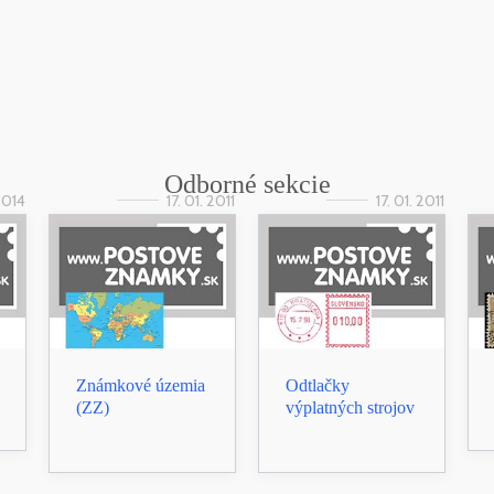
Odborné sekcie
 2014
17. 01. 2011
17. 01. 2011
Známkové územia
Odtlačky
(ZZ)
výplatných strojov