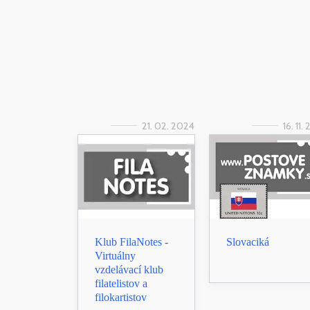
21. 02. 2024
16. 11.
Klub FilaNotes -
Slovaciká
Virtuálny
vzdelávací klub
filatelistov a
filokartistov