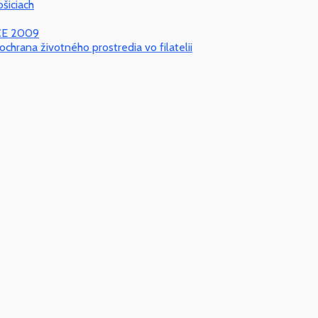
šiciach
ICE 2009
ochrana životného prostredia vo filatelii