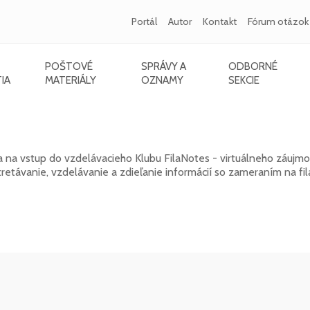
Portál
Autor
Kontakt
Fórum otázok
POŠTOVÉ
SPRÁVY A
ODBORNÉ
IA
MATERIÁLY
OZNAMY
SEKCIE
k 2026
a na vstup do vzdelávacieho Klubu FilaNotes - virtuálneho záujm
távanie, vzdelávanie a zdieľanie informácií so zameraním na fila