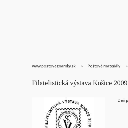
www.postoveznamky.sk
Poštové materiály
Filatelistická výstava Košice 2009
Deň p