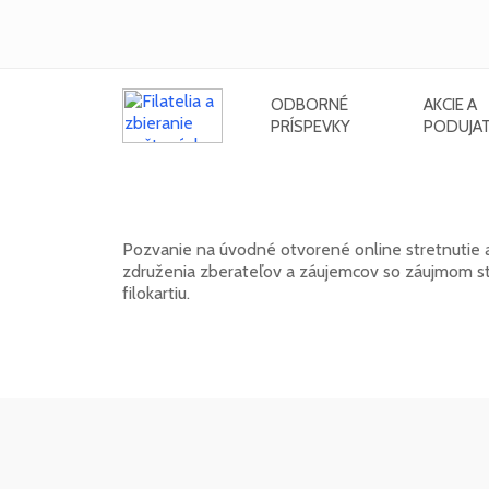
ODBORNÉ
AKCIE A
PRÍSPEVKY
PODUJAT
Klub FilaNotes otvára nový roční
Pozvanie na úvodné otvorené online stretnutie 
združenia zberateľov a záujemcov so záujmom stre
filokartiu.
17. 02. 2026