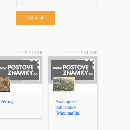
Odoslať
17. 01. 2011
17. 01. 2011
Perfiny
Analogické
pohľadnice
(Maximafília)