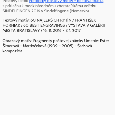
Poštový lístok
Historický poštový motív - poštová trúbka
s prítlačou k medzinárodnému zberateľskému veľtrhu
SINDELFINGEN 2016 v Sindelfingene (Nemecko).
Textový motív: 60 NAJLEPŠÍCH RYTÍN / FRANTIŠEK
HORNIAK / 60 BEST ENGRAVINGS / VÝSTAVA V GALÉRII
MESTA BRATISLAVY / 16. 11. 2016 - 7. 1. 2017
Obrazový motív: Fragmenty poštovej známky Umenie: Ester
Šimerová - Martinčeková (1909 – 2005) - Šachová
kompozícia.