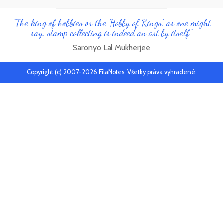
"The king of hobbies or the 'Hobby of Kings', as one might
say, stamp collecting is indeed an art by itself"
Saronyo Lal Mukherjee
Copyright (c) 2007-2026 FilaNotes, Všetky práva vyhradené.