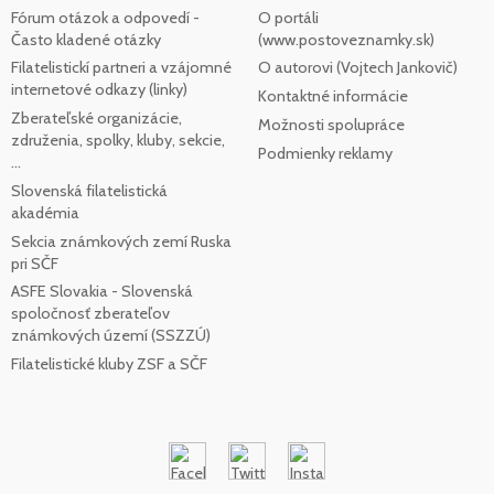
Fórum otázok a odpovedí -
O portáli
Často kladené otázky
(www.postoveznamky.sk)
Filatelistickí partneri a vzájomné
O autorovi (Vojtech Jankovič)
internetové odkazy (linky)
Kontaktné informácie
Zberateľské organizácie,
Možnosti spolupráce
združenia, spolky, kluby, sekcie,
Podmienky reklamy
...
Slovenská filatelistická
akadémia
Sekcia známkových zemí Ruska
pri SČF
ASFE Slovakia - Slovenská
spoločnosť zberateľov
známkových území (SSZZÚ)
Filatelistické kluby ZSF a SČF