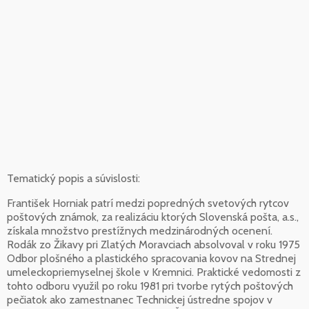
Tematický popis a súvislosti:
František Horniak patrí medzi popredných svetových rytcov
poštových známok, za realizáciu ktorých Slovenská pošta, a.s.,
získala množstvo prestížnych medzinárodných ocenení.
Rodák zo Žikavy pri Zlatých Moravciach absolvoval v roku 1975
Odbor plošného a plastického spracovania kovov na Strednej
umeleckopriemyselnej škole v Kremnici. Praktické vedomosti z
tohto odboru využil po roku 1981 pri tvorbe rytých poštových
pečiatok ako zamestnanec Technickej ústredne spojov v