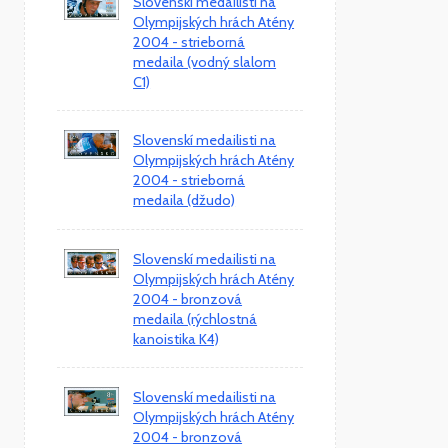
Slovenskí medailisti na
Olympijských hrách Atény
2004 - strieborná
medaila (vodný slalom
C1)
Slovenskí medailisti na
Olympijských hrách Atény
2004 - strieborná
medaila (džudo)
Slovenskí medailisti na
Olympijských hrách Atény
2004 - bronzová
medaila (rýchlostná
kanoistika K4)
Slovenskí medailisti na
Olympijských hrách Atény
2004 - bronzová