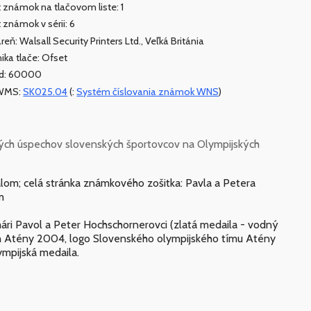
 známok na tlačovom liste: 1
 známok v sérii: 6
reň: Walsall Security Printers Ltd., Veľká Británia
ika tlače: Ofset
ad: 60000
WMS:
SK025.04
(:
Systém číslovania známok WNS
)
vých úspechov slovenských športovcov na Olympijských
om; celá stránka známkového zošitka: Pavla a Petera
m
ári Pavol a Peter Hochschornerovci (zlatá medaila - vodný
ch Atény 2004, logo Slovenského olympijského tímu Atény
ympijská medaila.