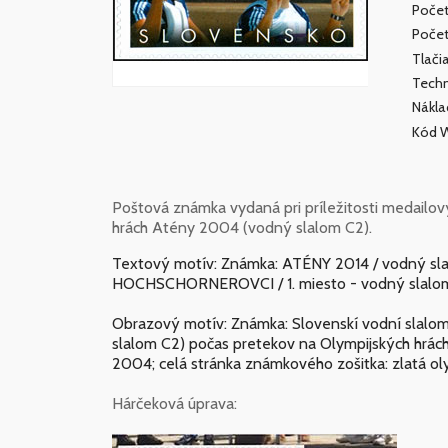
Počet
Počet
Tlačia
Techn
Nákl
Kód 
Poštová známka vydaná pri príležitosti medailo
hrách Atény 2004 (vodný slalom C2).
Textový motív: Známka: ATÉNY 2014 / vodný slal
HOCHSCHORNEROVCI / 1. miesto - vodný slalo
Obrazový motív: Známka: Slovenskí vodní slalom
slalom C2) počas pretekov na Olympijských hrá
2004; celá stránka známkového zošitka: zlatá ol
Hárčeková úprava: