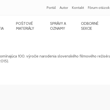
Portál
Autor
Kontakt
Fórum otázok
POŠTOVÉ
SPRÁVY A
ODBORNÉ
IA
MATERIÁLY
OZNAMY
SEKCIE
015) - 100. výročie narodenia
mínajúca 100. výročie narodenia slovenského filmového režiséra,
2015).