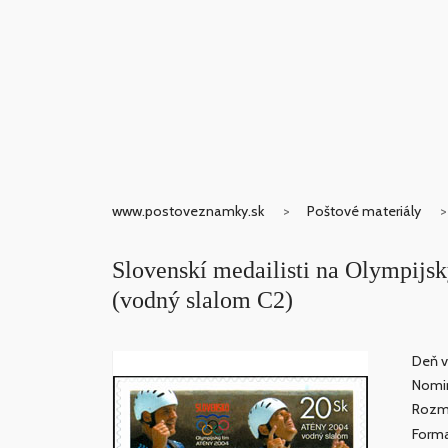
www.postoveznamky.sk
Poštové materiály
Slovenskí medailisti na Olympijsk
(vodný slalom C2)
Deň v
Nomin
Rozm
Forma