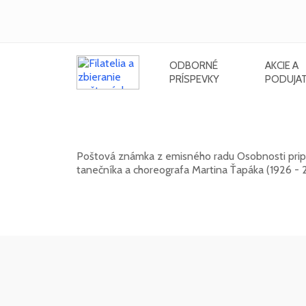
ODBORNÉ
AKCIE A
PRÍSPEVKY
PODUJAT
Osobnosti: Martin Ťapák (1926 - 2
Poštová známka z emisného radu Osobnosti pripo
tanečníka a choreografa Martina Ťapáka (1926 - 
13. 10. 2026 -