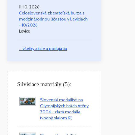
11. 10. 2026
Celoslovenská zberateľská burza s
medzinárodnou účasťou v Leviciach
- 10/2026
Levice
... všetky akcie a podujatia
Súvisiace materiály (5):
Slovenskí medailisti na
Olympijských hrách Atény
2004 - zlatá medaila
(vodný slalom K1)