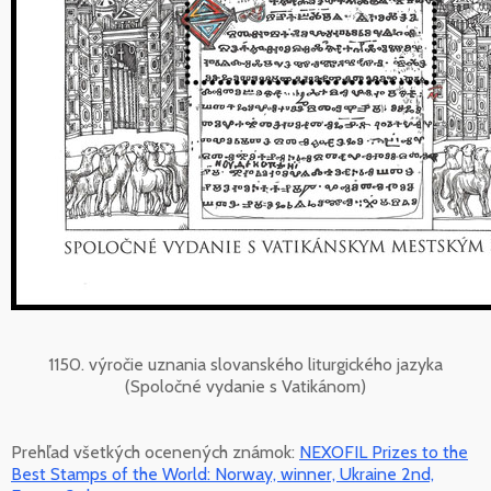
1150. výročie uznania slovanského liturgického jazyka
(Spoločné vydanie s Vatikánom)
Prehľad všetkých ocenených známok:
NEXOFIL Prizes to the
Best Stamps of the World: Norway, winner, Ukraine 2nd,