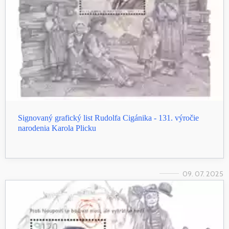
Signovaný grafický list Rudolfa Cigánika - 131. výročie
narodenia Karola Plicku
09. 07. 2025