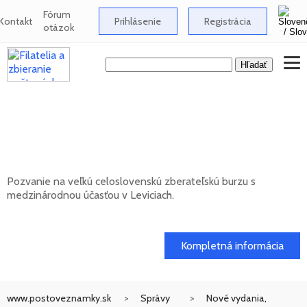
Fórum
Kontakt
Prihlásenie
Registrácia
otázok
Celoslovenská zberateľská burza s
medzinárodnou účasťou v Leviciach -
12/2026
Pozvanie na veľkú celoslovenskú zberateľskú burzu s
medzinárodnou účasťou v Leviciach.
13. 12. 2026
Kompletná informácia
www.postoveznamky.sk
Správy
Nové vydania,