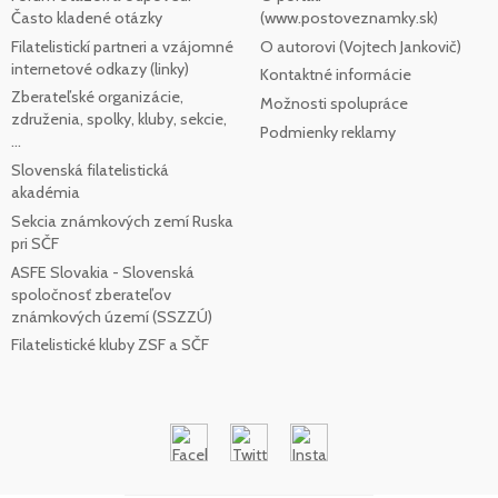
Často kladené otázky
(www.postoveznamky.sk)
Filatelistickí partneri a vzájomné
O autorovi (Vojtech Jankovič)
internetové odkazy (linky)
Kontaktné informácie
Zberateľské organizácie,
Možnosti spolupráce
združenia, spolky, kluby, sekcie,
Podmienky reklamy
...
Slovenská filatelistická
akadémia
Sekcia známkových zemí Ruska
pri SČF
ASFE Slovakia - Slovenská
spoločnosť zberateľov
známkových území (SSZZÚ)
Filatelistické kluby ZSF a SČF