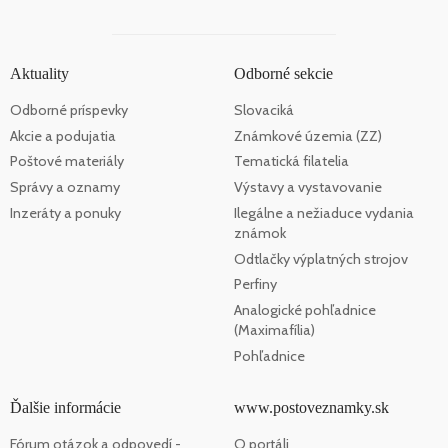
Aktuality
Odborné sekcie
Odborné príspevky
Slovaciká
Akcie a podujatia
Známkové územia (ZZ)
Poštové materiály
Tematická filatelia
Správy a oznamy
Výstavy a vystavovanie
Inzeráty a ponuky
Ilegálne a nežiaduce vydania
známok
Odtlačky výplatných strojov
Perfiny
Analogické pohľadnice
(Maximafília)
Pohľadnice
Ďalšie informácie
www.postoveznamky.sk
Fórum otázok a odpovedí -
O portáli