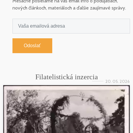
Mesačne posielame na váš email info o podujatiach,
nových článkoch, materiáloch a ďalšie zaujímavé správy.
Odoslať
Filatelistická inzercia
20. 05. 2026