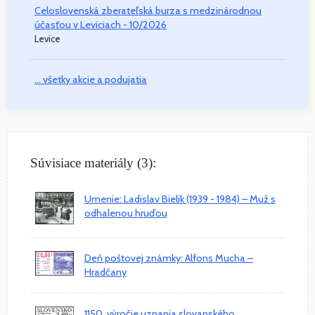
Celoslovenská zberateľská burza s medzinárodnou
účasťou v Leviciach - 10/2026
Levice
... všetky akcie a podujatia
Súvisiace materiály (3):
Umenie: Ladislav Bielik (1939 - 1984) – Muž s
odhalenou hruďou
Deň poštovej známky: Alfons Mucha –
Hradčany
1150. výročie uznania slovanského