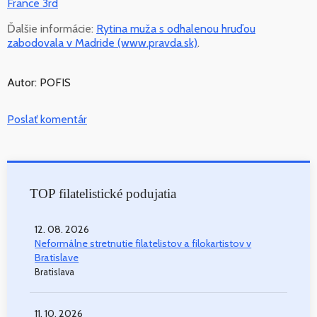
France 3rd
Ďalšie informácie:
Rytina muža s odhalenou hruďou
zabodovala v Madride (www.pravda.sk)
.
Autor: POFIS
Poslať komentár
TOP filatelistické podujatia
12. 08. 2026
Neformálne stretnutie filatelistov a filokartistov v
Bratislave
Bratislava
11. 10. 2026