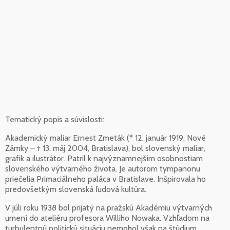
Tematický popis a súvislosti:
Akademický maliar Ernest Zmeták (* 12. január 1919, Nové
Zámky – † 13. máj 2004, Bratislava), bol slovenský maliar,
grafik a ilustrátor. Patril k najvýznamnejším osobnostiam
slovenského výtvarného života. Je autorom tympanonu
priečelia Primaciálneho paláca v Bratislave. Inšpirovala ho
predovšetkým slovenská ľudová kultúra.
V júli roku 1938 bol prijatý na pražskú Akadémiu výtvarných
umení do ateliéru profesora Williho Nowaka. Vzhľadom na
turbulentnú politickú situáciu nemohol však na štúdium