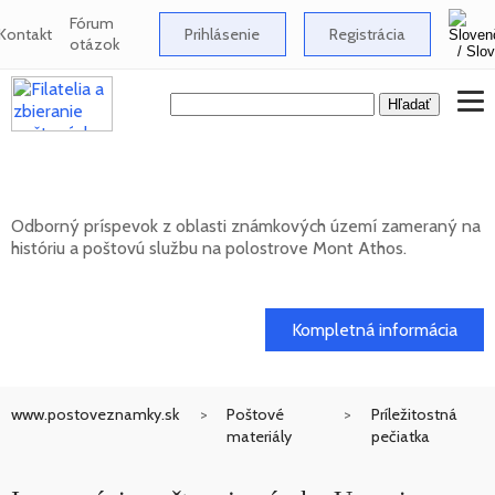
Fórum
Kontakt
Prihlásenie
Registrácia
otázok
Známkové územia - Mont Athos
Odborný príspevok z oblasti známkových území zameraný na
históriu a poštovú službu na polostrove Mont Athos.
02. 02. 2026
Kompletná informácia
www.postoveznamky.sk
Poštové
Príležitostná
materiály
pečiatka