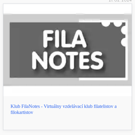
21. 02. 2024
Klub FilaNotes - Virtuálny vzdelávací klub filatelistov a
filokartistov