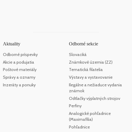
Aktuality
Odborné sekcie
Odborné príspevky
Slovaciká
Akcie a podujatia
Známkové územia (ZZ)
Poštové materiály
Tematická filatelia
Správy a oznamy
Výstavy a vystavovanie
Inzeráty a ponuky
Ilegálne a nežiaduce vydania
známok
Odtlačky výplatných strojov
Perfiny
Analogické pohľadnice
(Maximafília)
Pohľadnice