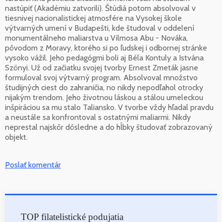
nastúpiť (Akadémiu zatvorili). Štúdiá potom absolvoval v
tiesnivej nacionalistickej atmosfére na Vysokej škole
výtvarných umení v Budapešti, kde študoval v oddelení
monumentálneho maliarstva u Vilmosa Abu - Nováka,
pôvodom z Moravy, ktorého si po ľudskej i odbornej stránke
vysoko vážil. Jeho pedagógmi boli aj Béla Kontuly a Istvána
Szönyi. Už od začiatku svojej tvorby Ernest Zmeták jasne
formuloval svoj výtvarný program. Absolvoval množstvo
študijných ciest do zahraničia, no nikdy nepodľahol otrocky
nijakým trendom. Jeho životnou láskou a stálou umeleckou
inšpiráciou sa mu stalo Taliansko. V tvorbe vždy hľadal pravdu
a neustále sa konfrontoval s ostatnými maliarmi. Nikdy
neprestal najskôr dôsledne a do hĺbky študovať zobrazovaný
objekt.
Poslať komentár
TOP filatelistické podujatia