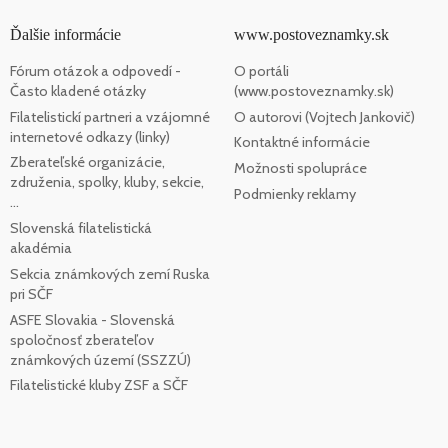
Ďalšie informácie
www.postoveznamky.sk
Fórum otázok a odpovedí -
O portáli
Často kladené otázky
(www.postoveznamky.sk)
Filatelistickí partneri a vzájomné
O autorovi (Vojtech Jankovič)
internetové odkazy (linky)
Kontaktné informácie
Zberateľské organizácie,
Možnosti spolupráce
združenia, spolky, kluby, sekcie,
Podmienky reklamy
...
Slovenská filatelistická
akadémia
Sekcia známkových zemí Ruska
pri SČF
ASFE Slovakia - Slovenská
spoločnosť zberateľov
známkových území (SSZZÚ)
Filatelistické kluby ZSF a SČF