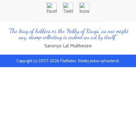
"The king of hobbies or the 'Hobby of Kings', as one might
say, stamp collecting is indeed an art by itself"
Saronyo Lal Mukherjee
Copyright (c) 2007-2026 FilaNotes, Všetky práva vyhradené.